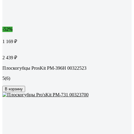
-52%
1 169 ₽
2 439 ₽
Плоскогубцы ProsKit PM-396H 00322523
5
(6)
В корзину