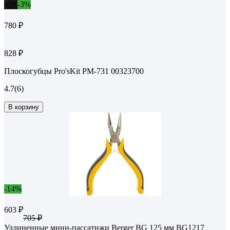
-6%
-3%
780 ₽
828 ₽
Плоскогубцы Pro'sKit PM-731 00323700
4.7
(6)
В корзину
-14%
603 ₽
705 ₽
Удлиненные мини-пассатижи Berger BG 125 мм BG1217