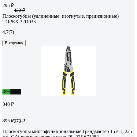
295 ₽
422 ₽
Плоскогубцы (удлиненные, изогнутые, прецизионные)
TOPEX 32D033
4.7
(7)
В корзину
-8%
-14%
840 ₽
895 ₽
973 ₽
Плоскогубцы многофункциональные Грандмастер 15 в 1, 225
мм, CrV хромванадиевая сталь PL-225 671258