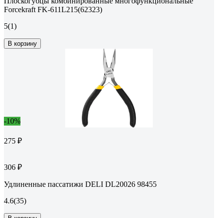
Плоскогубцы комбинированные многофункциональные
Forcekraft FK-611L215(62323)
5
(1)
В корзину
-10%
275 ₽
306 ₽
Удлиненные пассатижи DELI DL20026 98455
4.6
(35)