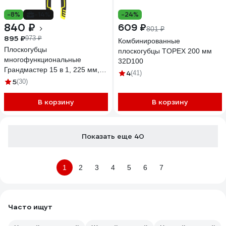
-8%
-14%
-24%
840 ₽
609 ₽
801 ₽
895 ₽
973 ₽
Комбинированные
Плоскогубцы
плоскогубцы TOPEX 200 мм
многофункциональные
32D100
Грандмастер 15 в 1, 225 мм,
4
(41)
CrV хромванадиевая сталь PL-
5
(30)
225 671258
В корзину
В корзину
Показать еще 40
1
2
3
4
5
6
7
Часто ищут