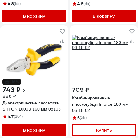
4.8
4.8
(95)
(95)
В корзину
В корзину
-16%
743 ₽
709 ₽
886 ₽
Комбинированные
Диэлектрические пассатижи
плоскогубцы Inforce 180 мм
SHTOK 1000В 160 мм 08103
06-18-02
4.7
(104)
5
(39)
В корзину
Купить