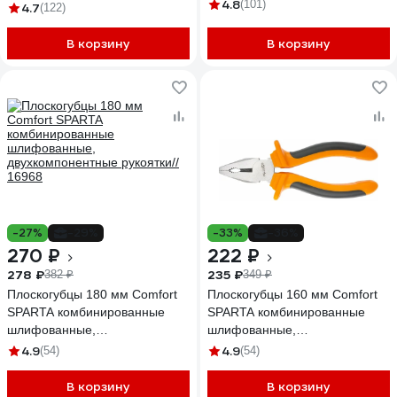
4.8
(101)
4.7
(122)
В корзину
В корзину
-27%
-29%
-33%
-36%
270 ₽
222 ₽
278 ₽
235 ₽
382 ₽
349 ₽
Плоскогубцы 180 мм Comfort
Плоскогубцы 160 мм Comfort
SPARTA комбинированные
SPARTA комбинированные
шлифованные,
шлифованные,
двухкомпонентные рукоятки//
двухкомпонентные рукоятки//
4.9
4.9
(54)
(54)
16968
16964
В корзину
В корзину