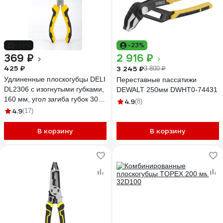
-13%
-23%
369 ₽
2 916 ₽
425 ₽
3 245 ₽
3 800 ₽
Удлиненные плоскогубцы DELI
Переставные пассатижи
DL2306 с изогнутыми губками,
DEWALT 250мм DWHT0-74431
160 мм, угол загиба губок 30,
4.9
(8)
сталь crv, двухкомпонентная
4.9
(17)
ручка 108826
В корзину
В корзину