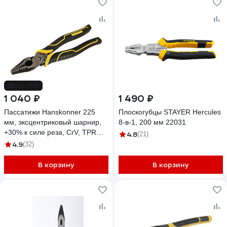
до -6%
1 040 ₽
1 490 ₽
Пассатижи Hanskonner 225
Плоскогубцы STAYER Hercules
мм, эксцентриковый шарнир,
8-в-1, 200 мм 22031
+30% к силе реза, СrV, TPR
4.8
(21)
рукоятка HK1020-02-1-225
4.9
(32)
В корзину
В корзину