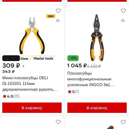
-10%
-9%
309 ₽
1 045 ₽
1 152 ₽
343 ₽
Плоскогубцы
Мини-плоскогубцы DELI
многофункциональные
DL103201 115мм
усиленные INGCO 8в1
двухкомпонентная рукоять
HMFCP28200
5
(2)
147009
4.9
(20)
В корзину
В корзину