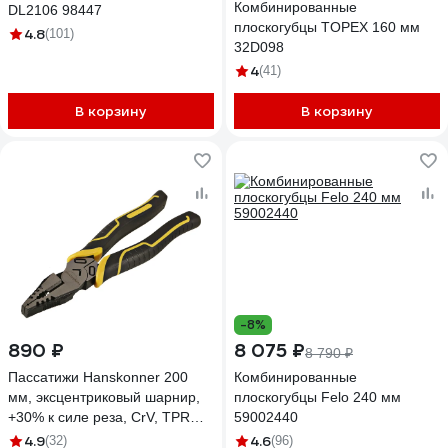
Комбинированные
DL2106 98447
плоскогубцы TOPEX 160 мм
4.8
(101)
32D098
4
(41)
В корзину
В корзину
-8%
890 ₽
8 075 ₽
8 790 ₽
Пассатижи Hanskonner 200
Комбинированные
мм, эксцентриковый шарнир,
плоскогубцы Felo 240 мм
+30% к силе реза, СrV, TPR
59002440
рукоятка HK1020-02-1-200
4.9
4.6
(32)
(96)