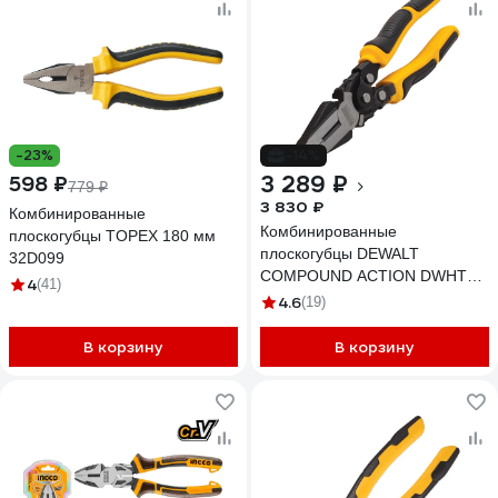
-23%
-14%
3 289 ₽
598 ₽
779 ₽
3 830 ₽
Комбинированные
Комбинированные
плоскогубцы TOPEX 180 мм
плоскогубцы DEWALT
32D099
COMPOUND ACTION DWHT0-
4
(41)
70276
4.6
(19)
В корзину
В корзину