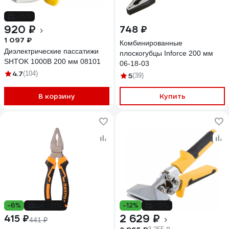
-16%
920 ₽
748 ₽
1 097 ₽
Комбинированные
Диэлектрические пассатижи
плоскогубцы Inforce 200 мм
SHTOK 1000В 200 мм 08101
06-18-03
4.7
(104)
5
(39)
В корзину
Купить
-6%
до -31%
-12%
-19%
2 629 ₽
415 ₽
441 ₽