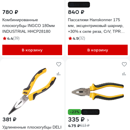
до -4%
780 ₽
840 ₽
Комбинированные
Пассатижи Hanskonner 175
плоскогубцы INGCO 180мм
мм, эксцентриковый шарнир,
INDUSTRIAL HHCP28180
+30% к силе реза, СrV, TPR
рукоятка HK1020-02-1-175
4.4
4.9
(39)
(32)
В корзину
В корзину
-23%
-45%
335 ₽
381 ₽
475 ₽
613 ₽
Удлиненные плоскогубцы DELI