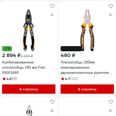
-7%
до -28%
2 894 ₽
480 ₽
3 100 ₽
Комбинированные
Плоскогубцы 200мм
плоскогубцы 180 мм Felo
никелированные,
59001840
двухкомпонентные рукоятки
Вихрь 73/6/3/8
4.6
4.7
(96)
(122)
В корзину
В корзину