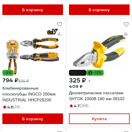
В корзину
В корзину
-5%
-21%
-12%
325 ₽
794 ₽
836 ₽
409 ₽
Комбинированные
Диэлектрические пассатижи
плоскогубцы INGCO 200мм
SHTOK 1000В 180 мм 08102
INDUSTRIAL HHCP28200
4.7
(104)
4.6
(24)
В корзину
Купить