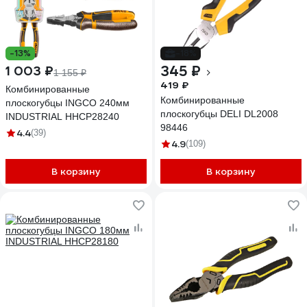
-13%
-18%
345 ₽
1 003 ₽
1 155 ₽
419 ₽
Комбинированные
Комбинированные
плоскогубцы INGCO 240мм
плоскогубцы DELI DL2008
INDUSTRIAL HHCP28240
98446
4.4
(39)
4.9
(109)
В корзину
В корзину