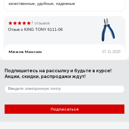
качественные, удобные, надежные
7 отзывов
Отзыв о KING TONY 6111-06
Межов Максим
07.11.2020
Великолепная эргономика и материалы Качество
изготовления на очень высоком уровне Смазаны из
Подпишитесь
на рассылку
и будьте в курсе!
коробки Пожизненная гарантия Замечательная упаковка
Акции, скидки, распродажи ждут!
1 отзыв
Отзыв о Knipex KN-2001160
Подписаться
Алексей М.
15.03.2025
Нет люфтов. Зажимает плотно. Губки не соскальзывают.