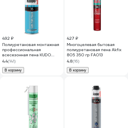
492 ₽
427 ₽
Полиуретановая монтажная
Многоцелевая бытовая
профессиональная
полиуретановая пена Akfix
всесезонная пена KUDO
805 350 гр FA013
HOME 35 KUPHP06U35
4.4
(141)
4.8
(16)
В корзину
В корзину