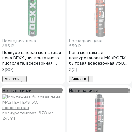
Последняя цена
Последняя цена
485 ₽
559 ₽
Полиуретановая монтажная
Пена монтажная
пена DEXX для монтажного
полиуретановая MAKROFIX
пистолета, всесезонная,
бытовая всесезонная 750
750 мл 41126
мл арт. 2107
3
(80)
2
(2)
Аналоги
Аналоги
Нет в наличии
Нет в наличии