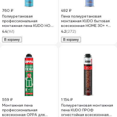
760 ₽
492 ₽
Полиуретановая
Пена полиуретановая
профессиональная
монтажная KUDO бытовая
монтажная пена KUDO НОМЕ
всесезонная HOME 30+ +
70 (всесезонная; 1000 мл)
KUPH10U30+
4.4
(141)
4.2
(272)
KUPHP10U70
В корзину
В корзину
559 ₽
1 154 ₽
Монтажная пена
Полиуретановая монтажная
профессиональная
пена KUDO ПРОФ
всесезонная OPPA для
огнестойкая всесезонная