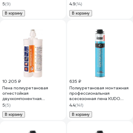
пистолета, выход 70 л,
PROFF 45+ 1000мл
5
(9)
4.9
(14)
полиуретановая, 875
KUPPF10U45+
мл PROF70 OPPAPROF70
В корзину
В корзину
10 205 ₽
635 ₽
Пена полиуретановая
Полиуретановая монтажная
огнестойкая
профессиональная
двухкомпонентная
всесезонная пена KUDO
Промрукав ИНЗАПЕН-П 380
HOME 45 KUPHP10U45
5
(5)
4.4
(141)
мл 1шт. PR08.26426
В корзину
В корзину