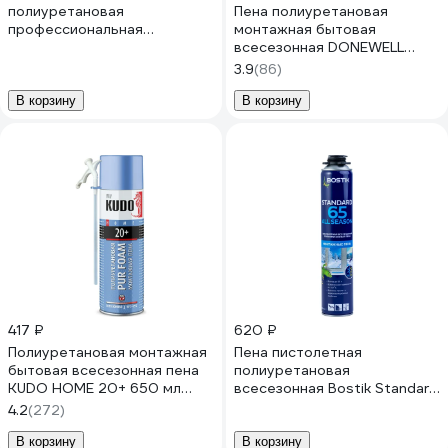
полиуретановая
Пена полиуретановая
профессиональная
монтажная бытовая
всесезонная Kronbuild Smart
всесезонная DONEWELL
ONE 65 SFAO65
ENERGY FLEX 40 DPH10U40
3.9
(86)
В корзину
В корзину
417 ₽
620 ₽
Полиуретановая монтажная
Пена пистолетная
бытовая всесезонная пена
полиуретановая
KUDO HOME 20+ 650 мл
всесезонная Bostik Standard
KUPH06U20+
65 All SEASON 800 мл
4.2
(272)
20020006
В корзину
В корзину