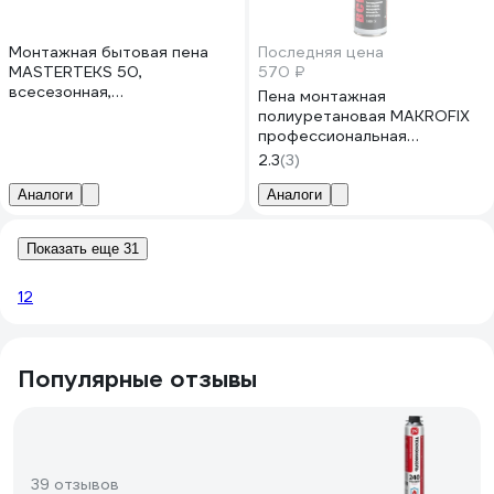
Монтажная бытовая пена
Последняя цена
MASTERTEKS 50,
570 ₽
всесезонная,
Пена монтажная
полиуретановая, 670 мл
полиуретановая MAKROFIX
243411
профессиональная
всесезонная 750мл
2.3
(3)
(арт.2103Р) 2103Р - 640
Аналоги
Аналоги
Показать еще 31
1
2
Популярные отзывы
39 отзывов