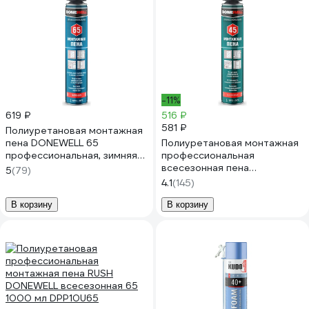
-11%
619 ₽
516 ₽
581 ₽
Полиуретановая монтажная
пена DONEWELL 65
Полиуретановая монтажная
профессиональная, зимняя
профессиональная
DPP10W65
всесезонная пена
5
(79)
DONEWELL 451000 мл
4.1
(145)
DPP10U45
В корзину
В корзину