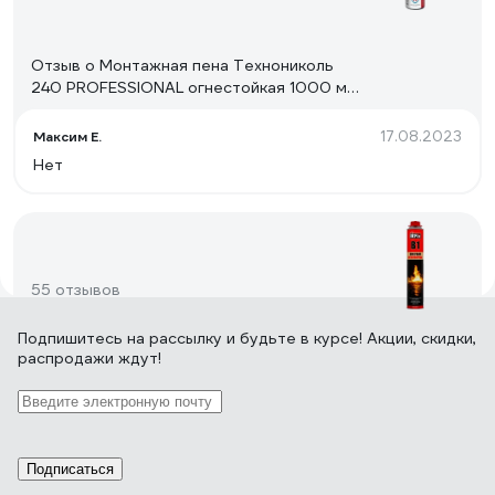
Отзыв о Монтажная пена Технониколь
240 PROFESSIONAL огнестойкая 1000 мл
TN528380
17.08.2023
Максим Е.
Нет
55 отзывов
Подпишитесь
на рассылку
и будьте в курсе! Акции, скидки,
распродажи ждут!
Отзыв о Огнестойкая монтажная пена,
профессиональная, 900 грамм в баллоне
IRFIX B1, Арт. производителя: 10005
02.07.2020
Антон
Хорошая пена! Специально проверил заявленные
Подписаться
огнеупорные качества на времянке от застройщика