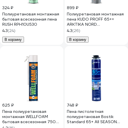
324 ₽
899 ₽
Полиуретановая монтажная
Полиуретановая монтажная
бытовая всесезонная пена
пена KUDO PROFF 65++
RUSH RPH10U530
ARKTIKA NORD
KUPP10WN65++
4.3
(24)
4.3
(26)
В корзину
В корзину
625 ₽
748 ₽
Пена полиуретановая
Пена пистолетная
монтажная WELLFOAM
полиуретановая Bostik
бытовая всесезонная 750
Standard 65+ All SEASON
WF750B
всесезонная, 850 мл