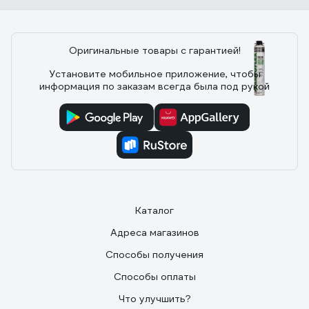
перед запениванием новой входной двери.
Использовал газовую горелку, секунд 15-20... Пена,
конеш, подкоптилась, но целостность структуры не
нарушилось и прямого воспламенения не было и в
Оригинальные товары с гарантией!
помине. Норм, в общем!)
Установите мобильное приложение, чтобы
4 отзыва
информация по заказам всегда была под рукой
Отзыв о Монтажная пена Makroflex
WhiteTeq Белая Технология проф
Б0026305
21.10.2018
Mike
Очень хорошее качество
Каталог
Адреса магазинов
Способы получения
Способы оплаты
Что улучшить?