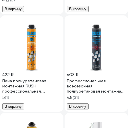
4.2
(16)
20020016
В корзину
В корзину
422 ₽
403 ₽
Пена полиуретановая
Профессиональная
монтажная RUSH
всесезонная
профессиональная,
полиуретановая монтажная
всесезонная 65 RPP10U750
пена RUSH power flex
5
(1)
4.8
(31)
RPP10U700
В корзину
В корзину