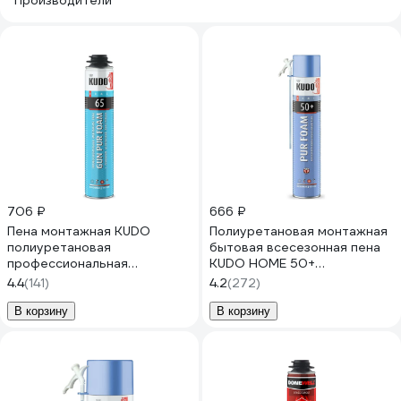
Производители
706 ₽
666 ₽
Пена монтажная KUDO
Полиуретановая монтажная
полиуретановая
бытовая всесезонная пена
профессиональная
KUDO HOME 50+
всесезонная HOME 65 1000
KUPH10U50+
4.4
(141)
4.2
(272)
мл KUPHP10U65
В корзину
В корзину