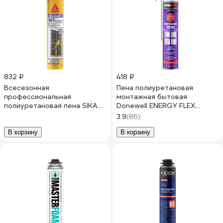
832 ₽
418 ₽
Всесезонная
Пена полиуретановая
профессиональная
монтажная бытовая
полиуретановая пена SIKA
Donewell ENERGY FLEX
Boom-587 All Seasons
всесезонная DPH10UAS
3.9
(86)
750мл, 880гр. 613588
В корзину
В корзину