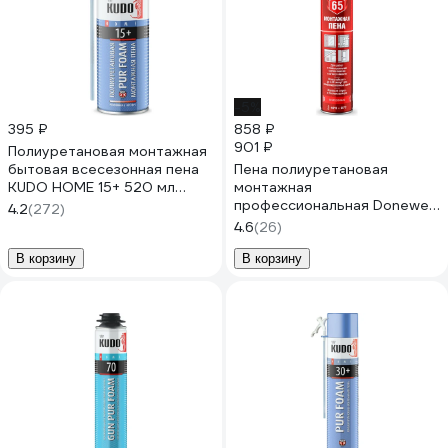
-5%
395 ₽
858 ₽
901 ₽
Полиуретановая монтажная
бытовая всесезонная пена
Пена полиуретановая
KUDO HOME 15+ 520 мл
монтажная
KUPH05U15+
профессиональная Donewell
4.2
(272)
65 огнестойкая всесезонная
4.6
(26)
DPPF10U65
В корзину
В корзину