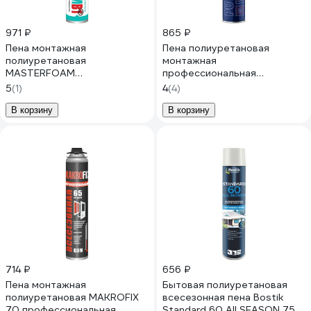
971 ₽
865 ₽
Пена монтажная
Пена полиуретановая
полиуретановая
монтажная
MASTERFOAM
профессиональная
профессиональная
всесезонная AXIOM 65
5
(1)
4
(4)
огнестойкая 810мл арт. 5817
APFU165
В корзину
В корзину
714 ₽
656 ₽
Пена монтажная
Бытовая полиуретановая
полиуретановая MAKROFIX
всесезонная пена Bostik
70 профессиональная
Standard 60 All SEASON 750