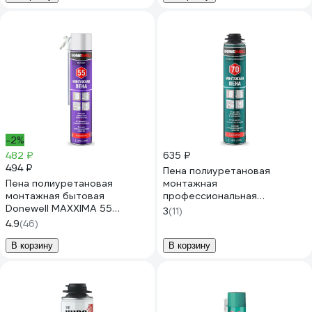
-2%
482 ₽
635 ₽
494 ₽
Пена полиуретановая
Пена полиуретановая
монтажная
монтажная бытовая
профессиональная
Donewell MAXXIMA 55
всесезонная RUSH
3
(11)
всесезонная DPH10UMAXX55
DONEWELL 70 DPP10U70
4.9
(46)
В корзину
В корзину