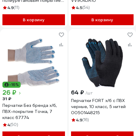
полиуретановым покрытием
VV904JA10
Gigant размер 10 GGPE-110
4.9
(11)
4.5
(54)
В корзину
В корзину
-16%
26 ₽
64 ₽
/шт
31 ₽
Перчатки FORT х/б с ПВХ
Перчатки Без бренда х/б,
черные, 10 класс, 5 нитей
ПВХ-покрытие Точка, 7
00501448215
класс 67774
4.9
(16)
4
(50)