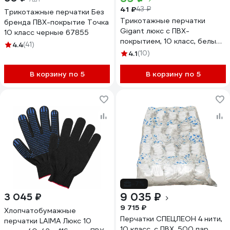
41 ₽
43 ₽
Трикотажные перчатки Без
Трикотажные перчатки
бренда ПВХ-покрытие Точка
Gigant люкс с ПВХ-
10 класс черные 67855
покрытием, 10 класс, белые,
4.4
(41)
размер 9 GGC-14
4.1
(10)
В корзину по 5
В корзину по 5
-7%
9 035 ₽
3 045 ₽
9 715 ₽
Хлопчатобумажные
Перчатки СПЕЦЛЕОН 4 нити,
перчатки LAIMA Люкс 10
10 класс, с ПВХ, 500 пар