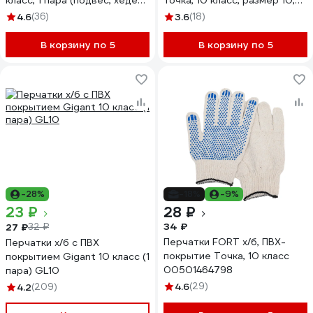
класс, 1 пара (подвес, хедер)
точка, 10 класс, размер 10,
И-8034-И/1ПХ
черные GGC-11
4.6
(36)
3.6
(18)
В корзину по 5
В корзину по 5
-28%
-18%
-9%
23 ₽
28 ₽
34 ₽
27 ₽
32 ₽
Перчатки FORT х/б, ПВХ-
Перчатки х/б с ПВХ
покрытие Точка, 10 класс
покрытием Gigant 10 класс (1
00501464798
пара) GL10
4.6
(29)
4.2
(209)