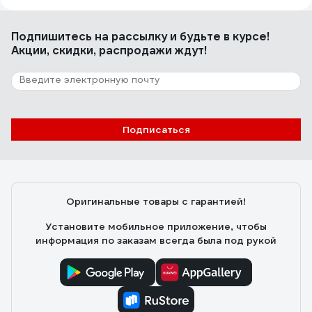
Сергей Л.
12.02.2023
Поверхность ладони из вспененного материала ,
Подпишитесь
на рассылку
и будьте в курсе!
похож на уплотнитель двери в машине, но более
Акции, скидки, распродажи ждут!
жёсткий.
18 отзывов
Отзыв о перчатках Jeta Safety JAV-601-L
Подписаться
Сергей В.
23.04.2024
Лёгкие, дышат, вибрацию гасят на ура!
Оригинальные товары с гарантией!
Установите мобильное приложение, чтобы
информация по заказам всегда была под рукой