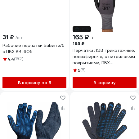
-15%
165 ₽
31 ₽
/шт
195 ₽
Рабочие перчатки БиБип х/б
Перчатки ЛЭВ трикотажные,
с ПВХ BB-605
полиэфирные, с нитриловым
4.4
(152)
покрытиеми, ПВХ
напылением 168083/7
5
(6)
В корзину по 5
В корзину