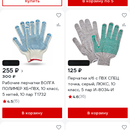
Купить
В корзину по 5
-15%
до -8%
255 ₽
125 ₽
300 ₽
Перчатки х/б с ПВХ СПЕЦ
Рабочие перчатки ВОЛГА
точка, серый, ЛЮКС, 10
ПОЛИМЕР ХБ+ПВХ, 10 класс,
класс, 5 пар И-8034-И
5 нитей, 10 пар Т1732
4.6
(36)
4.5
(15)
В корзину
В корзину