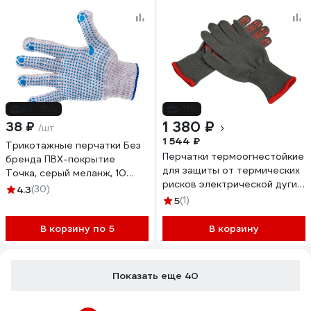
до -16%
-11%
1 380 ₽
38 ₽
/шт
1 544 ₽
Трикотажные перчатки Без
Перчатки термоогнестойкие
бренда ПВХ-покрытие
для защиты от термических
Точка, серый меланж, 10
рисков электрической дуги
класс 67815
4.3
(30)
ООО Компания САБ АГНИ, с
5
(1)
термостойким ПВХ ПЕР10.33
В корзину по 5
В корзину
Показать еще 40