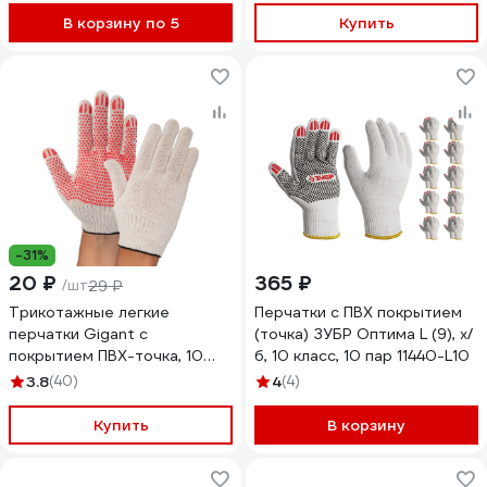
В корзину по 5
Купить
-31%
20 ₽
365 ₽
/шт
29 ₽
Трикотажные легкие
Перчатки с ПВХ покрытием
перчатки Gigant с
(точка) ЗУБР Оптима L (9), х/
покрытием ПВХ-точка, 10
б, 10 класс, 10 пар 11440-L10
класс, белые GGC-9
3.8
(40)
4
(4)
Купить
В корзину