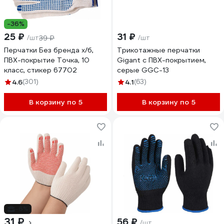
-36%
25 ₽
31 ₽
/шт
39 ₽
/шт
Перчатки Без бренда х/б,
Трикотажные перчатки
ПВХ-покрытие Точка, 10
Gigant с ПВХ-покрытием,
класс, стикер 67702
серые GGC-13
4.6
(301)
4.1
(63)
В корзину по 5
В корзину по 5
-6%
31 ₽
56 ₽
/шт