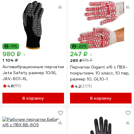
-11%
-22%
980 ₽
247 ₽
1 104 ₽
285 ₽
316 ₽
Антивибрационные перчатки
Перчатки Gigant х/б с ПВХ-
Jeta Safety размер 10/XL
покрытием, 10 класс, 10 пар,
JAV-601-XL
размер 10, GL10-1
4.8
(69)
4.2
(209)
В корзину
В корзину