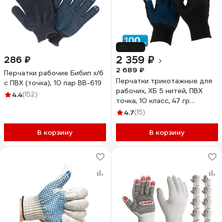
-12%
2 359 ₽
286 ₽
2 689 ₽
Перчатки рабочие Бибип х/б
Перчатки трикотажные для
с ПВХ (точка), 10 пар BB-619
рабочих, ХБ 5 нитей, ПВХ
4.4
(152)
точка, 10 класс, 47 гр
(упаковка 100 пар) Sebmet
4.7
(15)
TD074050104.100
В корзину
В корзину