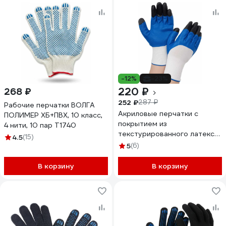
-12%
-23%
220 ₽
268 ₽
252 ₽
287 ₽
Рабочие перчатки ВОЛГА
Акриловые перчатки с
ПОЛИМЕР ХБ+ПВХ, 10 класс,
покрытием из
4 нити, 10 пар Т1740
текстурированного латекса
4.5
(15)
Gigant Сигнал размер 10
5
(6)
GGA-110
В корзину
В корзину