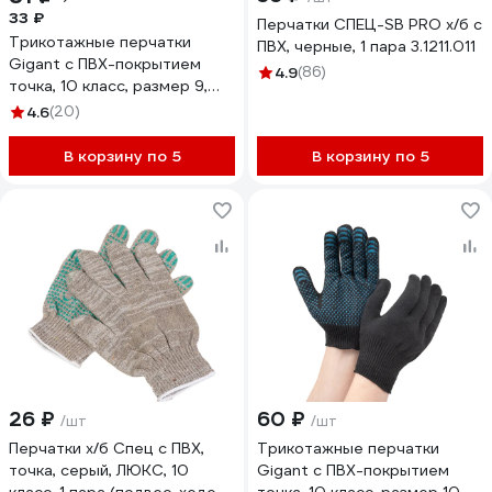
33 ₽
Перчатки СПЕЦ-SB PRO х/б с
Трикотажные перчатки
ПВХ, черные, 1 пара 3.1211.011
Gigant с ПВХ-покрытием
4.9
(86)
точка, 10 класс, размер 9,
белые GGC-12
4.6
(20)
В корзину по 5
В корзину по 5
26 ₽
60 ₽
/шт
/шт
Перчатки х/б Спец с ПВХ,
Трикотажные перчатки
точка, серый, ЛЮКС, 10
Gigant с ПВХ-покрытием