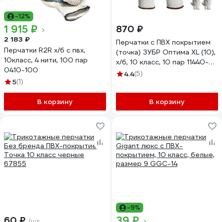
-12%
1 915 ₽
870 ₽
2 183 ₽
Перчатки с ПВХ покрытием
Перчатки R2R х/б с пвх,
(точка) ЗУБР Оптима XL (10),
10класс, 4 нити, 100 пар
х/б, 10 класс, 10 пар 11440-
0410-100
XL10
4.4
(5)
5
(1)
В корзину
В корзину
-9%
39 ₽
60 ₽
/шт