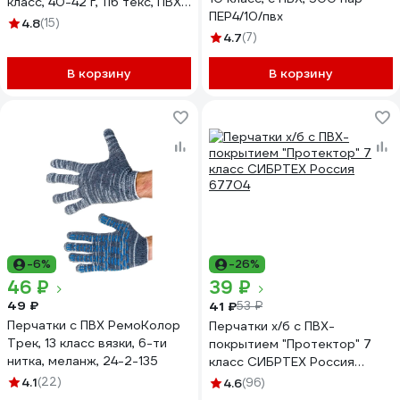
класс, 40-42 г, 116 текс, ПВХ-
ПЕР4/10/пвх
точка, черные, 100 пар
4.8
(15)
608677
4.7
(7)
В корзину
В корзину
-6%
-26%
46 ₽
39 ₽
49 ₽
41 ₽
53 ₽
Перчатки с ПВХ РемоКолор
Перчатки х/б с ПВХ-
Трек, 13 класс вязки, 6-ти
покрытием "Протектор" 7
нитка, меланж, 24-2-135
класс СИБРТЕХ Россия
67704
4.1
(22)
4.6
(96)