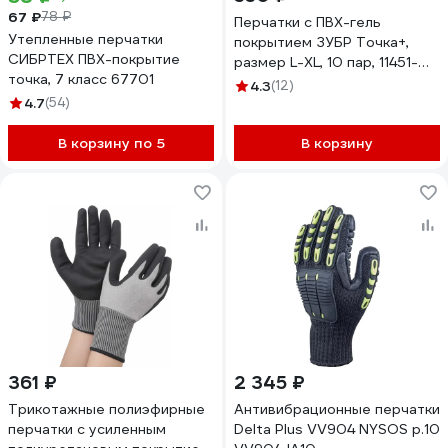
67 ₽
78 ₽
Перчатки с ПВХ-гель
Утепленные перчатки
покрытием ЗУБР Точка+,
СИБРТЕХ ПВХ-покрытие
размер L-XL, 10 пар, 11451-
точка, 7 класс 67701
K10
4.3
(12)
4.7
(54)
В корзину по 5
В корзину
361 ₽
2 345 ₽
Трикотажные полиэфирные
Антивибрационные перчатки
перчатки с усиленным
Delta Plus VV904 NYSOS р.10