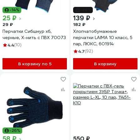
-14%
-24%
25 ₽
139 ₽
29 ₽
182 ₽
Перчатки Сибшнур хб,
Хлопчатобумажные
черные, Х-нить с ПВХ 70073
перчатки LAIMA 10 класс, 5
пар, ЛЮКС, 601914
4.4
(10)
4.7
(92)
В корзину по 5
В корзину
-26%
58 ₽
550 ₽