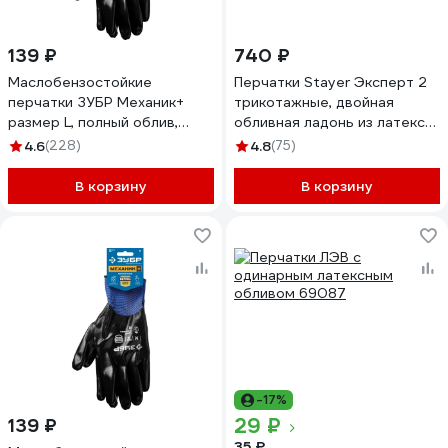
139 ₽
740 ₽
Маслобензостойкие
Перчатки Stayer Эксперт 2
перчатки ЗУБР Механик+
трикотажные, двойная
размер L, полный облив,
обливная ладонь из латекса,
тонкие 11279-L
х/б, 13 класс, L-XL, 10 пар
4.6
(228)
4.8
(75)
11409-H10
В корзину
В корзину
-17%
29 ₽
139 ₽
35 ₽