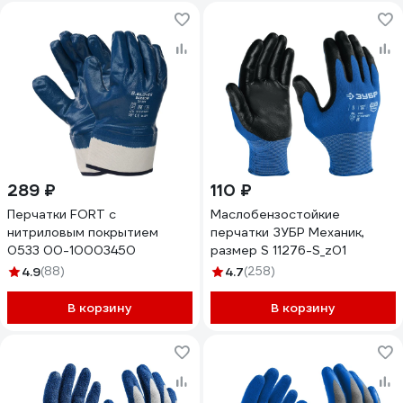
289 ₽
110 ₽
Перчатки FORT с
Маслобензостойкие
нитриловым покрытием
перчатки ЗУБР Механик,
0533 00-10003450
размер S 11276-S_z01
4.9
(88)
4.7
(258)
В корзину
В корзину