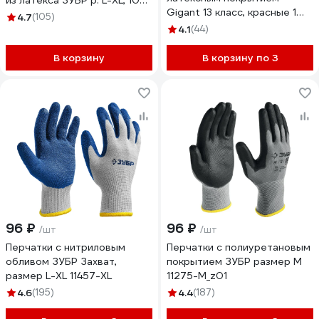
из латекса ЗУБР р. L-XL, 10
Gigant 13 класс, красные 1
пар 11459-K10
4.7
(105)
пара GGL-15
4.1
(44)
В корзину
В корзину по 3
96 ₽
96 ₽
/шт
/шт
Перчатки с нитриловым
Перчатки с полиуретановым
обливом ЗУБР Захват,
покрытием ЗУБР размер M
размер L-XL 11457-XL
11275-M_z01
4.6
(195)
4.4
(187)