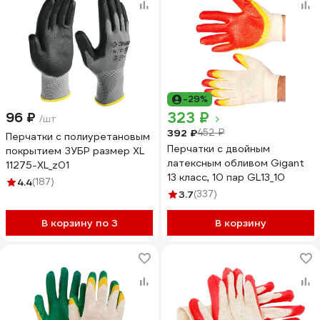
-29%
323 ₽
96 ₽
/шт
392 ₽
452 ₽
Перчатки с полиуретановым
Перчатки с двойным
покрытием ЗУБР размер XL
латексным обливом Gigant
11275-XL_z01
13 класс, 10 пар GL13_10
4.4
(187)
3.7
(337)
В корзину по 3
В корзину