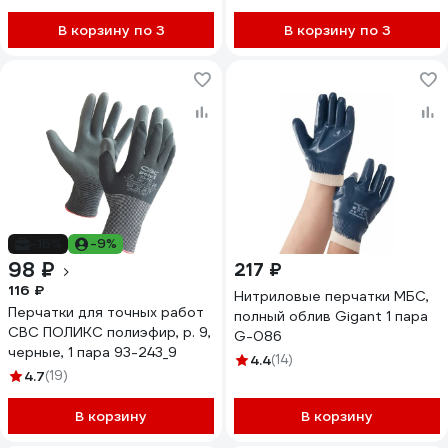
В корзину по 3
В корзину по 3
-16%
-9%
98 ₽
217 ₽
116 ₽
Нитриловые перчатки МБС,
Перчатки для точных работ
полный облив Gigant 1 пара
СВС ПОЛИКС полиэфир, р. 9,
G-086
черные, 1 пара 93-243_9
4.4
(14)
4.7
(19)
В корзину
В корзину