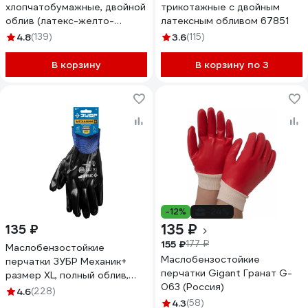
хлопчатобумажные, двойной
трикотажные с двойным
облив (латекс-желто-
латексным обливом 67851
зеленый), 13 класс,
4.8
(139)
3.6
(115)
упаковка-100пар. И-8076-И/
БЭ/100
В корзину
В корзину по 3
-12%
-24%
135 ₽
135 ₽
155 ₽
177 ₽
Маслобензостойкие
Маслобензостойкие
перчатки ЗУБР Механик+
перчатки Gigant Гранат G-
размер XL, полный облив,
063 (Россия)
тонкие 11279-XL
4.6
(228)
4.3
(58)