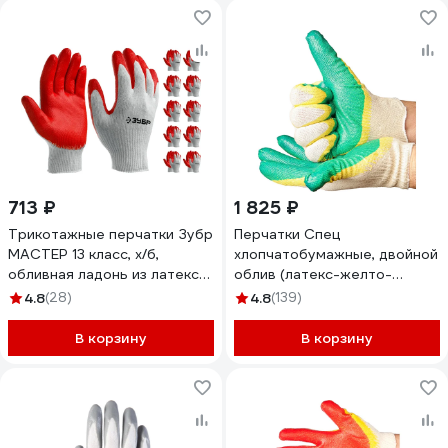
713 ₽
1 825 ₽
Трикотажные перчатки Зубр
Перчатки Спец
МAСTEP 13 класс, х/б,
хлопчатобумажные, двойной
обливная ладонь из латекса,
облив (латекс-желто-
L-XL, 10 пар 11458-K10
зеленый), 13 класс,
4.8
(28)
4.8
(139)
упаковка-50пар. И-8076-И/
БЭ/50
В корзину
В корзину