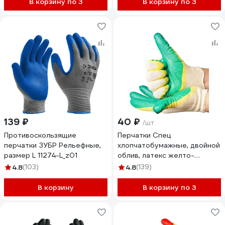
В корзину по 3
В корзину по 3
139 ₽
40 ₽
/шт
Противоскользящие
Перчатки Спец
перчатки ЗУБР Рельефные,
хлопчатобумажные, двойной
размер L 11274-L_z01
облив, латекс желто-
зеленый, 13 класс И-8076-И/
4.8
(103)
4.8
(139)
БЭ
В корзину
В корзину по 3