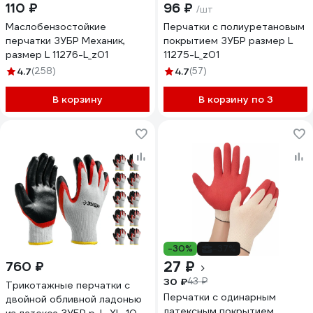
110 ₽
96 ₽
/шт
Маслобензостойкие
Перчатки с полиуретановым
перчатки ЗУБР Механик,
покрытием ЗУБР размер L
размер L 11276-L_z01
11275-L_z01
4.7
(258)
4.7
(57)
В корзину
В корзину по 3
-30%
-37%
27 ₽
760 ₽
30 ₽
43 ₽
Трикотажные перчатки с
Перчатки с одинарным
двойной обливной ладонью
латексным покрытием