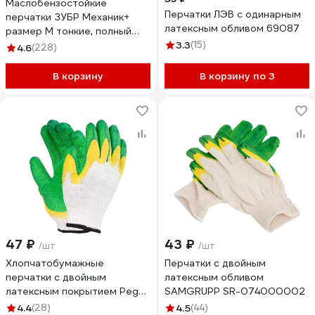
Маслобензостойкие
Перчатки ЛЭВ с одинарным
перчатки ЗУБР Механик+
латексным обливом 69087
размер M тонкие, полный
облив, 1 пара 11279-M
3.3
(15)
4.6
(228)
В корзину
В корзину по 3
47 ₽
43 ₽
/шт
/шт
Хлопчатобумажные
Перчатки с двойным
перчатки с двойным
латексным обливом
латексным покрытием Pegas
SAMGRUPP SR-074000002
pneumatic 120615
4.4
(28)
4.5
(44)