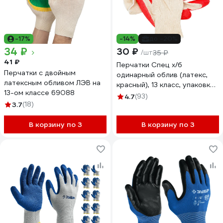
-17%
-14%
до -20%
34 ₽
30 ₽
/шт
35 ₽
41 ₽
Перчатки Спец х/б
Перчатки с двойным
одинарный облив (латекс,
латексным обливом ЛЭВ на
красный), 13 класс, упаковка-
13-ом классе 69088
пакет И-8047-И
4.7
(93)
3.7
(18)
В корзину по 3
В корзину по 3