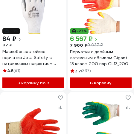
-13%
-27%
84 ₽
6 567 ₽
97 ₽
7 960 ₽
9 037 ₽
Маслобензостойкие
Перчатки с двойным
перчатки Jeta Safety с
латексным обливом Gigant
нитриловым покрытием
13 класс, 200 пар GL13_200
(МБС), р.XL/10/ JN011-XL
4.8
(91)
3.7
(337)
В корзину по 3
В корзину