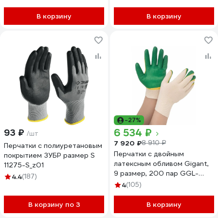
В корзину
В корзину
-27%
6 534 ₽
93 ₽
/шт
7 920 ₽
8 910 ₽
Перчатки с полиуретановым
Перчатки с двойным
покрытием ЗУБР размер S
латексным обливом Gigant,
11275-S_z01
9 размер, 200 пар GGL-
4.4
(187)
16_200
4
(105)
В корзину по 3
В корзину