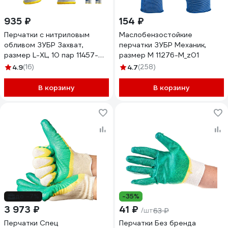
935 ₽
154 ₽
Перчатки с нитриловым
Маслобензостойкие
обливом ЗУБР Захват,
перчатки ЗУБР Механик,
размер L-XL, 10 пар 11457-
размер M 11276-M_z01
K10
4.9
(16)
4.7
(258)
В корзину
В корзину
до -7%
-35%
3 973 ₽
41 ₽
/шт
63 ₽
Перчатки Спец
Перчатки Без бренда