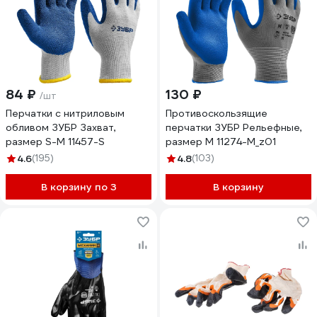
84 ₽
130 ₽
/шт
Перчатки с нитриловым
Противоскользящие
обливом ЗУБР Захват,
перчатки ЗУБР Рельефные,
размер S-M 11457-S
размер M 11274-M_z01
4.6
(195)
4.8
(103)
В корзину по 3
В корзину