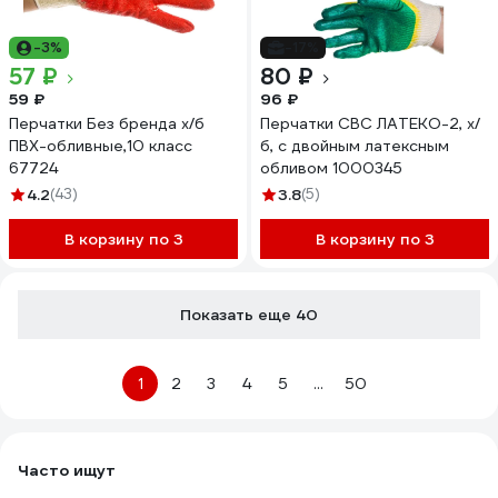
-3%
-17%
57 ₽
80 ₽
59 ₽
96 ₽
Перчатки Без бренда х/б
Перчатки СВС ЛАТЕКО-2, х/
ПВХ-обливные,10 класс
б, с двойным латексным
67724
обливом 1000345
4.2
(43)
3.8
(5)
В корзину по 3
В корзину по 3
Показать еще 40
1
2
3
4
5
...
50
Часто ищут