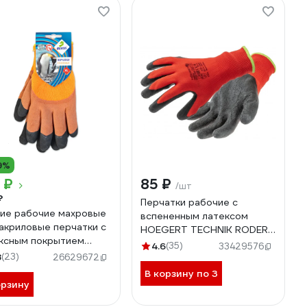
9%
 ₽
85 ₽
/шт
₽
Перчатки рабочие с
ие рабочие махровые
вспененным латексом
акриловые перчатки с
HOEGERT TECHNIK RODER
ксным покрытием
размер 11 HT5K750-11-W
4.6
(35)
33429576
А облив 3/4 300
8
(23)
26629672
В корзину по 3
орзину