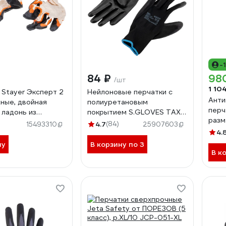
-
84 ₽
98
/шт
1 10
 Stayer Эксперт 2
Нейлоновые перчатки с
Анти
ные, двойная
полиуретановым
перч
 ладонь из
покрытием S.GLOVES TAXO
разм
/б, 13 класс, L-XL,
черные, 10 размер 31614-10
4.7
(84)
15493310
25907603
1409-H10
4.
ну
В корзину по 3
В к