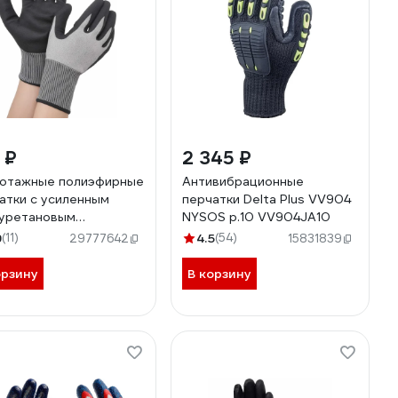
 ₽
2 345 ₽
отажные полиэфирные
Антивибрационные
атки с усиленным
перчатки Delta Plus VV904
уретановым
NYSOS р.10 VV904JA10
ытием Gigant размер
9
(11)
4.5
(54)
29777642
15831839
GPE-110
орзину
В корзину