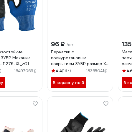
96 ₽
135
/шт
нзостойкие
Перчатки с
Масл
 ЗУБР Механик,
полиуретановым
перч
L 11276-XL_z01
покрытием ЗУБР размер XL
разм
11275-XL_z01
тонк
)
4.4
(187)
4.
16497069
18365041
ну
В корзину по 3
В к