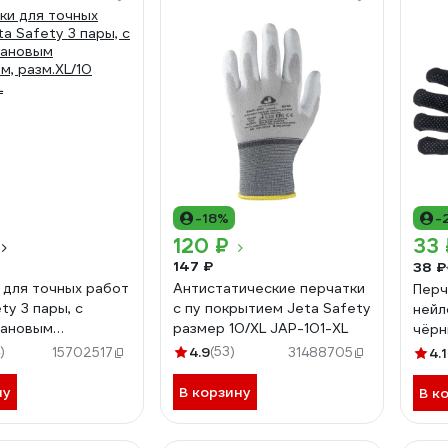
-18%
-
120 ₽
33 
147 ₽
38 ₽
 для точных работ
Антистатические перчатки
Перч
ty 3 пары, с
с пу покрытием Jeta Safety
нейло
тановым
размер 10/XL JAP-101-XL
чёрн
м, разм.XL/10
)
4.9
(53)
15702517
31488705
4.1
L
ну
В корзину
В к