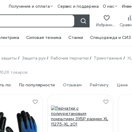
Получение и оплата
Сервис и поддержка
О нас
Инве
Избранное
лектрика
Силовая техника
Станки
Спецодежда и СИЗ
 защиты
Защита рук
Рабочие перчатки
Трикотажные
XL
/
/
/
/
1628 товаров
ь по:
По популярности
Отзывам
Рейтингу
Цене