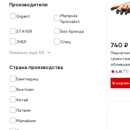
Производители
Manipula
Gigant
Specialist
STAYER
Без бренда
ЗУБР
Спец
740 ₽
Показать еще 69
Перчатки
трикотаж
обливная
Страна производства
латекса, х
4.8
(75)
10 пар 1
Бангладеш
В корзи
Вьетнам
Китай
Латвия
Малайзия