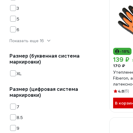
3
5
6
Показать еще 16
-18%
Размер (буквенная система
139 ₽
маркировки)
170 ₽
Утепленн
XL
Fiberon, 
латексное
Размер (цифровая система
10(XL), 
4.8
(6)
маркировки)
127858
В корзи
7
8.5
9