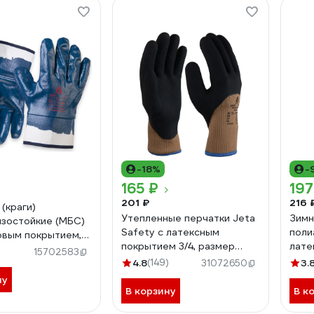
-18%
-
165 ₽
197
201 ₽
216 
(краги)
Утепленные перчатки Jeta
Зимн
зостойкие (МБС)
Safety с латексным
поли
овым покрытием,
покрытием 3/4, размер
лате
0 Jeta Safety
15702583
10/XL JLW-201-XL
БЕРТ
L
4.8
(149)
3.
31072650
ну
В корзину
В к