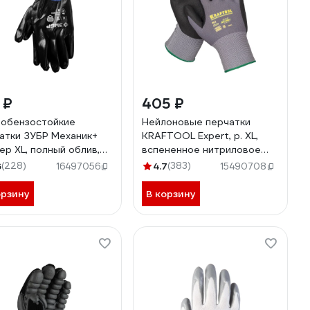
 ₽
405 ₽
обензостойкие
Нейлоновые перчатки
атки ЗУБР Механик+
KRAFTOOL Expert, р. XL,
ер XL, полный облив,
вспененное нитриловое
ие 11279-XL
покрытие 11285-XL
6
(228)
4.7
(383)
16497056
15490708
орзину
В корзину