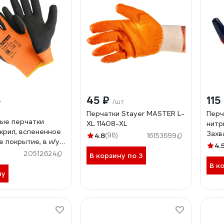
45 ₽
115
/шт
Перчатки Stayer МASTER L-
Перч
ые перчатки
XL 11408-XL
нитр
акрил, вспененное
Захв
4.8
(96)
16153699
 покрытие, в и/у,
1145
4.
оранжевый+черный,
20512624
В корзину по 3
В к
ну