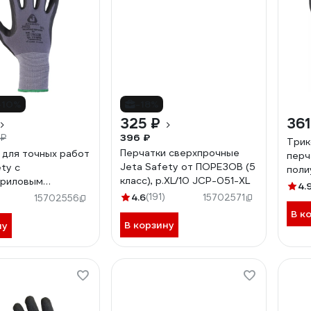
-10%
-18%
325 ₽
361
396 ₽
 ₽
Трик
Перчатки сверхпрочные
 для точных работ
перч
Jeta Safety от ПОРЕЗОВ (5
ty с
поли
класс), р.XL/10 JCP-051-XL
триловым
покр
4.
, 15 класс,
4.6
(191)
10 G
)
15702571
15702556
L/10 JN031-XL
В к
В корзину
ну