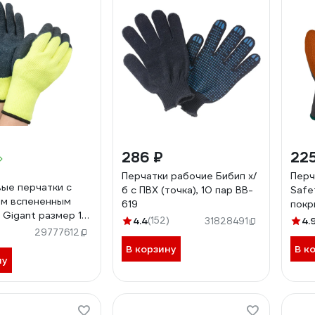
286 ₽
225
Перчатки рабочие Бибип х/
Перч
ые перчатки с
б с ПВХ (точка), 10 пар BB-
Safe
ем вспененным
619
покр
 Gigant размер 10
JLW-
4.4
(152)
4.
31828491
29777612
В корзину
В к
ну