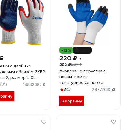
-12%
-23%
 ₽
220 ₽
252 ₽
287 ₽
атки с двойным
Акриловые перчатки с
иловым обливом ЗУБР
покрытием из
ат-2, размер L-XL
текстурированного
4-XL
5
(31)
18832692
латекса Gigant Сигнал
5
(6)
29777630
размер 10 GGA-110
орзину
В корзину