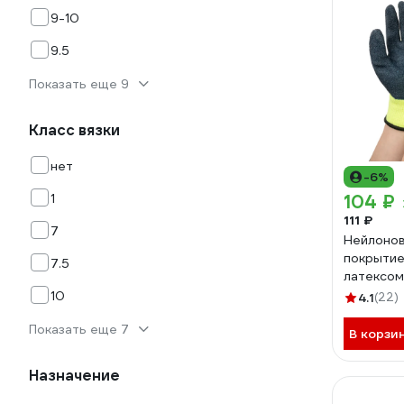
9-10
9.5
Показать еще 9
Класс вязки
нет
-6%
1
104 ₽
111 ₽
7
Нейлонов
покрыти
7.5
латексом
GGN-110
10
4.1
(22)
Показать еще 7
В корзи
Назначение