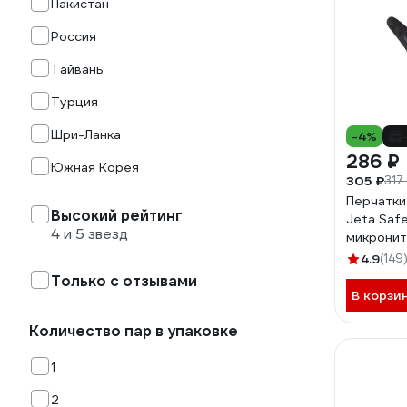
Пакистан
Россия
Тайвань
Турция
Шри-Ланка
-4%
286 ₽
Южная Корея
305 ₽
317
Перчатки
Высокий рейтинг
Jeta Safe
4 и 5 звезд
микрони
покрытием
4.9
(149
размер X
Только с отзывами
В корзи
Количество пар в упаковке
1
2