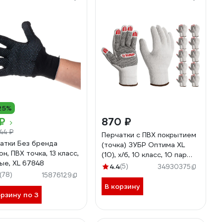
25%
₽
870 ₽
44 ₽
Перчатки с ПВХ покрытием
атки Без бренда
(точка) ЗУБР Оптима XL
н, ПВХ точка, 13 класс,
(10), х/б, 10 класс, 10 пар
ые, XL 67848
11440-XL10
4.4
(5)
34930375
(78)
15876129
В корзину
орзину по 3