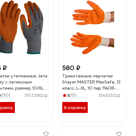
 ₽
580 ₽
атки утепленные Jeta
Трикотажные перчатки
ty с латексным
Stayer МASTER MaxSafe, 13
ытием, размер 10/XL
класс, L-XL, 10 пар 11408-
101-XL
H10
9
(130)
5
(13)
31072662
15493312
орзину
В корзину