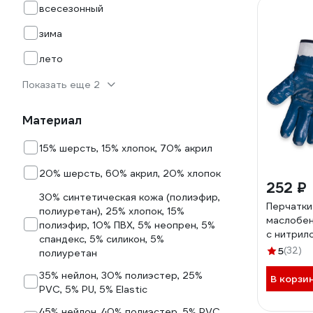
всесезонный
зима
лето
Показать еще 2
Материал
15% шерсть, 15% хлопок, 70% акрил
20% шерсть, 60% акрил, 20% хлопок
252 ₽
30% синтетическая кожа (полиэфир,
Перчатки 
полиуретан), 25% хлопок, 15%
маслобен
полиэфир, 10% ПВХ, 5% неопрен, 5%
с нитрил
спандекс, 5% силикон, 5%
разм.XL/1
5
(32)
полиуретан
JN069-Х
35% нейлон, 30% полиэстер, 25%
В корзи
PVC, 5% PU, 5% Elastic
45% нейлон, 40% полиэстер, 5% PVC,