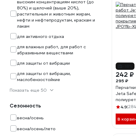
высоким концентрациям кислот (до
80%) и щелочей (выше 20%),
растительным и животным жирам,
нефти и нефтепродуктам, краскам и
лакам
для активного отдыха
для влажных работ, для работ с
абразивными веществами
для защиты от вибрации
-18%
для защиты от вибрации,
242 ₽
маслобензостойкие
295 ₽
Перчатки
Показать еще 50
Jeta Safe
полиуре
Сезонность
покрытие
4.9
(284
JP011b-X
весна/осень
В корзи
весна/осень/лето