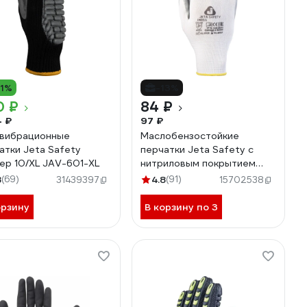
11%
-13%
0 ₽
84 ₽
4 ₽
97 ₽
вибрационные
Маслобензостойкие
атки Jeta Safety
перчатки Jeta Safety с
ер 10/XL JAV-601-XL
нитриловым покрытием
(МБС), р.XL/10/ JN011-XL
8
(69)
4.8
(91)
31439397
15702538
орзину
В корзину по 3