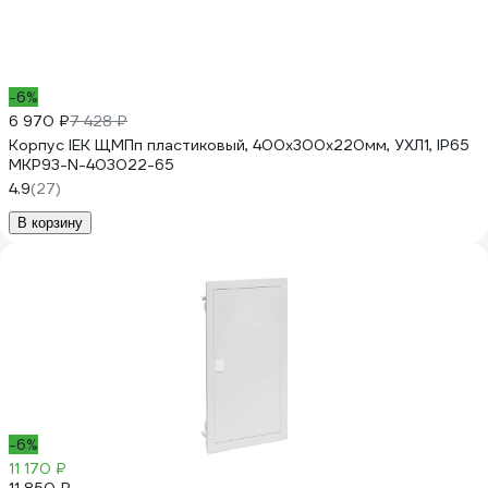
-6%
6 970 ₽
7 428 ₽
Корпус IEK ЩМПп пластиковый, 400х300х220мм, УХЛ1, IP65
MKP93-N-403022-65
4.9
(27)
В корзину
-6%
11 170 ₽