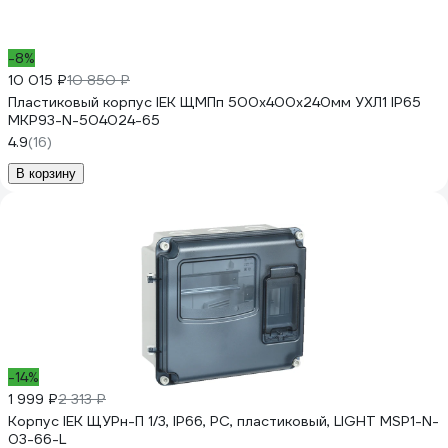
-8%
10 015 ₽
10 850 ₽
Пластиковый корпус IEK ЩМПп 500x400x240мм УХЛ1 IP65
MKP93-N-504024-65
4.9
(16)
В корзину
-14%
1 999 ₽
2 313 ₽
Корпус IEK ЩУРн-П 1/3, IP66, PC, пластиковый, LIGHT MSP1-N-
03-66-L