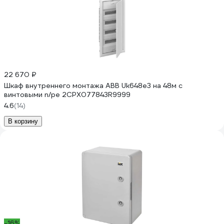
22 670 ₽
Шкаф внутреннего монтажа ABB Uk648e3 на 48м с
винтовыми n/pe 2CPX077843R9999
4.6
(14)
В корзину
-16%