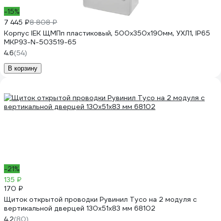
-15%
7 445 ₽
8 808 ₽
Корпус IEK ЩМПп пластиковый, 500х350х190мм, УХЛ1, IP65
MKP93-N-503519-65
4.6
(54)
В корзину
-21%
135 ₽
170 ₽
Щиток открытой проводки Рувинил Тусо на 2 модуля с
вертикальной дверцей 130x51x83 мм 68102
4.2
(80)