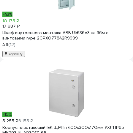
-43%
10 175 ₽
17 987 ₽
Шкаф внутреннего монтажа ABB Uk636e3 на 36м с
винтовыми n/pe 2CPX077842R9999
4.6
(12)
В корзину
-15%
5 255 ₽
6 155 ₽
Корпус пластиковый IEK ЩМПп 400х300х170мм УХЛ1 IP65
MKP93-N-403017-65