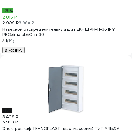
-29%
2 815 ₽
2 909 ₽
3 964 ₽
Навесной распределительный щит EKF ЩРН-П-36 IP41
PROxima pb40-n-36
4.1
(19)
В корзину
-10%
5 409 ₽
5 993 ₽
Электрошкаф TEHNOPLAST пластмассовый ТИП АЛЬФА