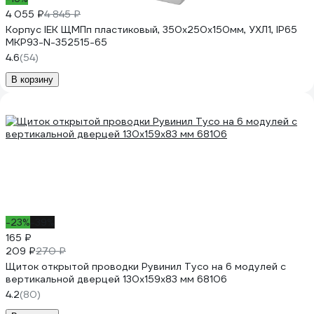
4 055 ₽
4 845 ₽
Корпус IEK ЩМПп пластиковый, 350х250х150мм, УХЛ1, IP65
MKP93-N-352515-65
4.6
(54)
В корзину
-23%
-39%
165 ₽
209 ₽
270 ₽
Щиток открытой проводки Рувинил Тусо на 6 модулей с
вертикальной дверцей 130x159x83 мм 68106
4.2
(80)