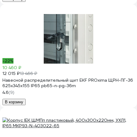
-22%
10 460 ₽
12 015 ₽
13 466 ₽
Навесной распределительный щит EKF PROxima ЩРН-ПГ-36
625х345х155 IP65 pb65-n-pg-36m
4.6
(9)
В корзину