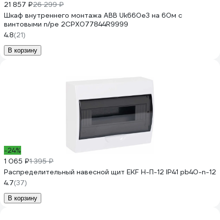
21 857 ₽
26 299 ₽
Шкаф внутреннего монтажа ABB Uk660e3 на 60м с
винтовыми n/pe 2CPX077844R9999
4.8
(21)
В корзину
-24%
1 065 ₽
1 395 ₽
Распределительный навесной щит EKF Н-П-12 IP41 pb40-n-12
4.7
(37)
В корзину