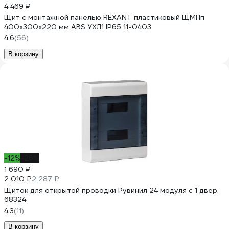
4 469 ₽
Щит с монтажной панелью REXANT пластиковый ЩМПп
400x300x220 мм ABS УХЛ1 IP65 11-0403
4.6
(56)
В корзину
-12%
-26%
1 690 ₽
2 010 ₽
2 287 ₽
Щиток для открытой проводки Рувинил 24 модуля с 1 двер.
68324
4.3
(11)
В корзину