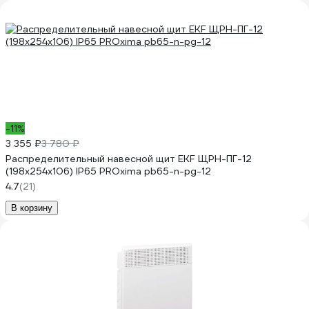
-11%
3 355 ₽
3 780 ₽
Распределительный навесной щит EKF ЩРН-ПГ-12
(198х254х106) IP65 PROxima pb65-n-pg-12
4.7
(21)
В корзину