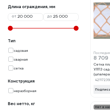
Длина ограждения, мм
от
до
Тип
садовая
Последня
8 709
сварная
Сетка пл
сетка
УЛПЗ сад
(шпалера
(оранжев
42117239
Конструкция
4687206
Подпис
неразборная
Вес нетто, кг
Нет в на