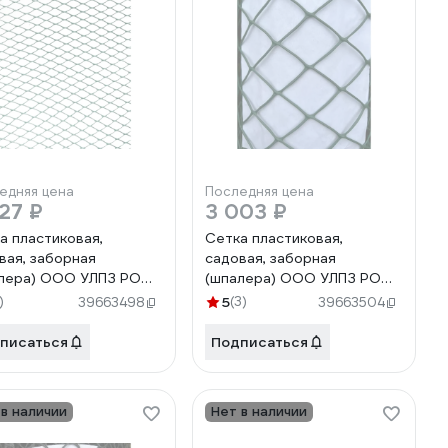
едняя цена
Последняя цена
27 ₽
3 003 ₽
а пластиковая,
Сетка пластиковая,
вая, заборная
садовая, заборная
лера) ООО УЛПЗ РОМБ
(шпалера) ООО УЛПЗ РОМБ
5 (зеленый) 1,5м10м
40х40 (зеленый) 1,5м10м
)
5
(3)
39663498
39663504
7206759374
4687206759398
писаться
Подписаться
 в наличии
Нет в наличии