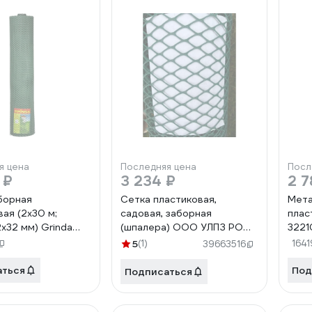
я цена
Последняя цена
Посл
 ₽
3 234 ₽
2 7
борная
Сетка пластиковая,
Мета
вая (2х30 м;
садовая, заборная
плас
х32 мм) Grinda
(шпалера) ООО УЛПЗ РОМБ
3221
3030 (зеленый) 1,5мх10м
5
(1)
164
39663516
4687206759381
аться
Под
Подписаться