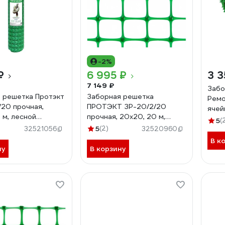
-2%
₽
6 995 ₽
3 3
7 149 ₽
Забо
 решетка Протэкт
Заборная решетка
Ремо
/20 прочная,
ПРОТЭКТ ЗР-20/2/20
ячей
 м, лесной
прочная, 20x20, 20 м,
1м, 
5
(
Р-45/1,5/20 лз
лесной зеленый
5
(2)
32521056
32520960
ЗР-20/2/20 лз
В к
ну
В корзину