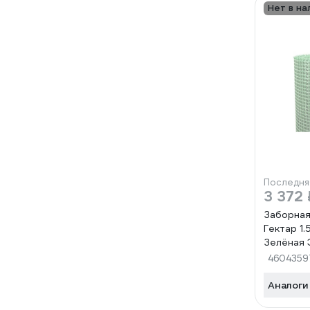
Нет в на
Последня
3 372 
Заборная
Гектар 1.
Зелёная
СД394
4604359
Аналоги