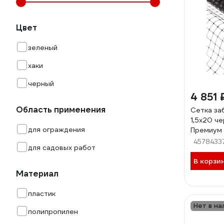
Цвет
зеленый
хаки
черный
4 851 
Область применения
Сетка за
1,5х20 ч
для ограждения
Премиум
4578433
для садовых работ
В корзи
Материал
пластик
Нет в на
полипропилен