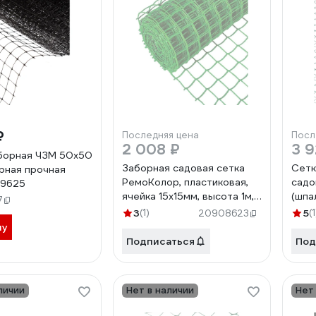
₽
Последняя цена
Посл
2 008 ₽
3 9
борная ЧЗМ 50х50
Заборная садовая сетка
Сетк
ерная прочная
РемоКолор, пластиковая,
садо
 9625
ячейка 15x15мм, высота 1м,
(шпа
7
длина 20 м 66-0-016
25х2
3
(1)
5
(1
20908623
468
ну
Подписаться
Под
личии
Нет в наличии
Нет