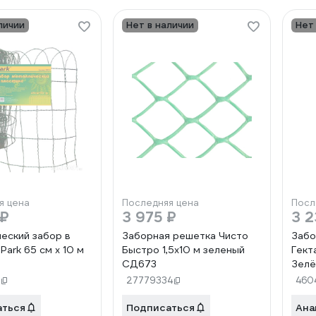
личии
Нет в наличии
Нет
я цена
Последняя цена
Посл
 ₽
3 975 ₽
3 2
еский забор в
Заборная решетка Чисто
Забо
Park 65 см х 10 м
Быстро 1,5x10 м зеленый
Гект
СД673
Зелё
СД5
27779334
460
аться
Подписаться
Ана