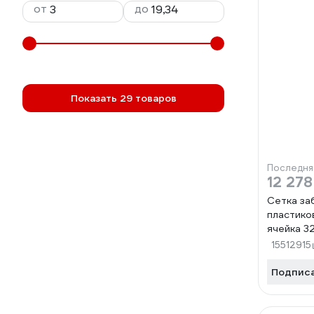
от
до
Показать 29 товаров
Последня
12 278
Сетка за
пластико
ячейка 32
422268
15512915
Подпис