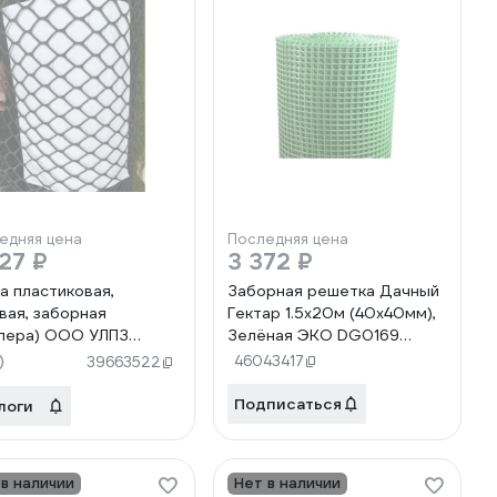
едняя цена
Последняя цена
27 ₽
3 372 ₽
а пластиковая,
Заборная решетка Дачный
вая, заборная
Гектар 1.5х20м (40х40мм),
лера) ООО УЛПЗ
Зелёная ЭКО DG0169
ТИГРАННИК 2020
СД366
)
46043417
39663522
ый) 1,5мх10м
206759411
Подписаться
логи
 в наличии
Нет в наличии