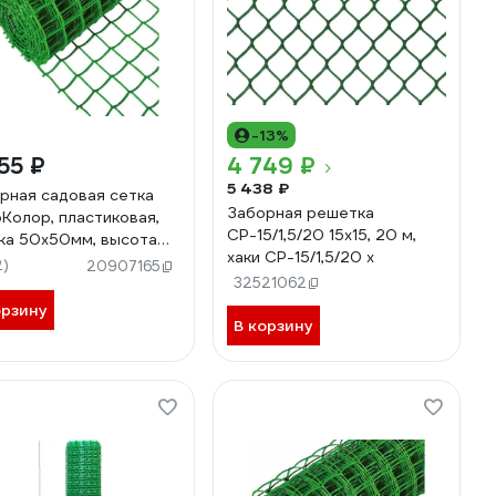
-13%
55 ₽
4 749 ₽
5 438 ₽
рная садовая сетка
Заборная решетка
Колор, пластиковая,
СР-15/1,5/20 15x15, 20 м,
ка 50x50мм, высота
хаки СР-15/1,5/20 х
длина 20 м 66-0-018
2)
20907165
32521062
орзину
В корзину