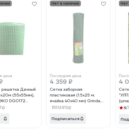
личии
Нет в наличии
Нет
я цена
Последняя цена
Посл
₽
4 359 ₽
4 
 решетка Дачный
Сетка заборная
Сетк
5х20м (55х55мм),
пластиковая (1.5х25 м;
"УЛП
 ЭКО DG0172
ячейка 40х40 мм) Grinda
(шпа
422266
60х6
7
15512913
5
(1
1,8х
Подписаться
Под