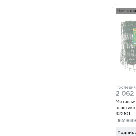
Нет в на
Последня
2 062
Металлич
пластике 
322101
16419699
Подпис