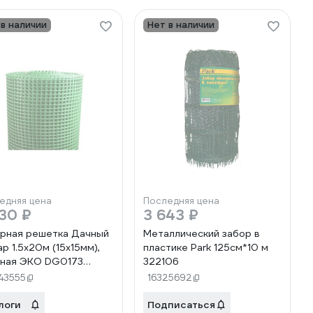
 в наличии
Нет в наличии
едняя цена
Последняя цена
30 ₽
3 643 ₽
рная решетка Дачный
Металлический забор в
ар 1.5х20м (15х15мм),
пластике Park 125см*10 м
ная ЭКО DG0173
322106
13
43555
16325692
логи
Подписаться