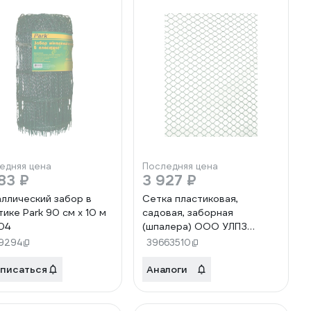
едняя цена
Последняя цена
83 ₽
3 927 ₽
ллический забор в
Сетка пластиковая,
тике Park 90 см х 10 м
садовая, заборная
04
(шпалера) ООО УЛПЗ
ШЕСТИГРАННИК 20х20
19294
39663510
(зеленый) 1,5м10м
4687206759404
писаться
Аналоги