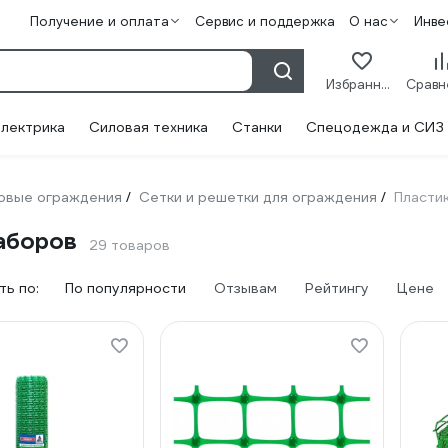
Получение и оплата
Сервис и поддержка
О нас
Инве
Избранное
лектрика
Силовая техника
Станки
Спецодежда и СИЗ
овые ограждения
Сетки и решетки для ограждения
Пласти
/
/
аборов
29 товаров
ь по:
По популярности
Отзывам
Рейтингу
Цене