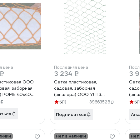
я цена
Последняя цена
Посл
 ₽
3 234 ₽
3 9
астиковая ООО
Сетка пластиковая,
Сетк
овая, заборная
садовая, заборная
садо
) РОМБ 40х40
(шпалера) ООО УЛПЗ
(шпа
ый) 1,5х30м
ШЕСТИГРАННИК 3030
ШЕС
5
(1)
5
(1
39663528
849907
(зеленый) 1,5мх10м
(сер
4687206759428
4687
аться
Подписаться
Ана
личии
Нет в наличии
Нет