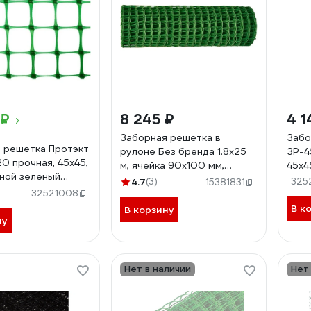
 ₽
8 245 ₽
4 1
Заборная решетка в
Забо
 решетка Протэкт
рулоне Без бренда 1.8x25
ЗР-4
20 прочная, 45x45,
м, ячейка 90х100 мм,
45x4
сной зеленый
пластиковая, зеленая 64541
зеле
4.7
(3)
325
15381831
20 лз
32521008
В к
В корзину
ну
Нет в наличии
Нет