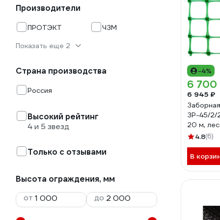
Производители
ПРОТЭКТ
ЧЗМ
Показать еще 2
Страна производства
-4%
6 700
Россия
6 945 ₽
Заборная
ЗР-45/2/
Высокий рейтинг
20 м, ле
4 и 5 звезд
ЗР-45/2/
4.8
(6)
Только с отзывами
В корзи
Высота ограждения, мм
от
до