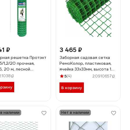
41 ₽
3 465 ₽
рная решетка Протэкт
Заборная садовая сетка
5/1,2/20 прочная,
РемоКолор, пластиковая,
5, 20 м, лесной
ячейка 33x33мм, высота 1м,
ный ЗР-45/1,2/20 лз
длина 20 м 66-0-017
21038
5
(4)
20910657
орзину
В корзину
 в наличии
Нет в наличии