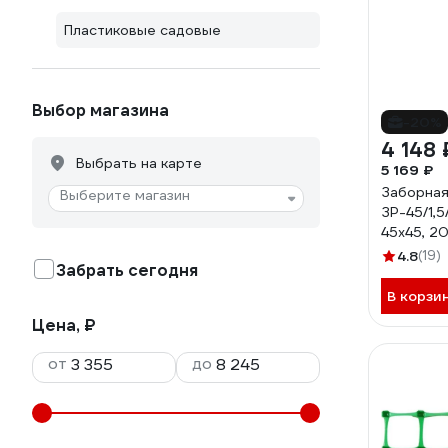
Пластиковые садовые
Выбор магазина
-20%
4 148 
Выбрать на карте
5 169 ₽
Заборная
Выберите магазин
ЗР-45/1,5
45x45, 20
зеленый З
4.8
(19)
Забрать сегодня
В корзи
Цена, ₽
от
до