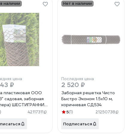
 в наличии
Нет в наличии
едняя цена
Последняя цена
043 ₽
2 520 ₽
а пластиковая ООО
Заборная решетка Чисто
З" садовая, заборная
Быстро Эконом 1.5х10 м,
лера) ШЕСТИГРАННИК
коричневая СД534
0 (коричневый)
)
5
(1)
42117311
21250738
20м 4687207346405
писаться
Подписаться