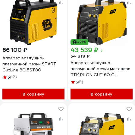
-21%
43 539 ₽
66 100 ₽
54 819 ₽
Аппарат воздушно-
Аппарат воздушно-
плазменной резки START
плазменной резки металлов
CutLine 80 5ST80
ПТК RILON CUT 60 С
5
(12)
00000029761
5
(5)
В корзину
В корзину