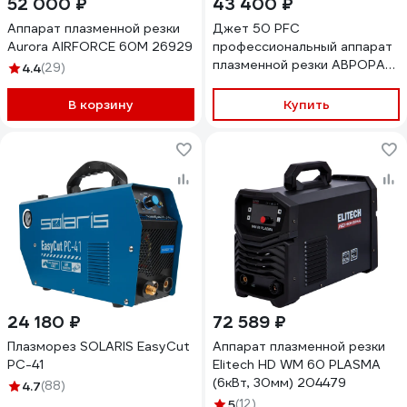
52 000 ₽
43 400 ₽
Аппарат плазменной резки
Джет 50 PFC
Aurora AIRFORCE 60M 26929
профессиональный аппарат
плазменной резки АВРОРА
4.4
(29)
(PFC, CNC, EMC, PILOT)
41688
В корзину
Купить
24 180 ₽
72 589 ₽
Плазморез SOLARIS EasyCut
Аппарат плазменной резки
PC-41
Elitech HD WM 60 PLASMA
(6кВт, 30мм) 204479
4.7
(88)
5
(12)