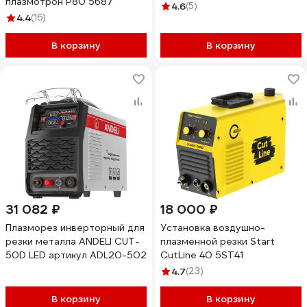
плазмотрон P80 5687
45 28511
4.6
(5)
4.4
(16)
В корзину
В корзину
31 082 ₽
18 000 ₽
Плазморез инверторный для
Установка воздушно-
резки металла ANDELI CUT-
плазменной резки Start
50D LED артикул ADL20-502
CutLine 40 5ST41
4.7
(23)
В корзину
В корзину