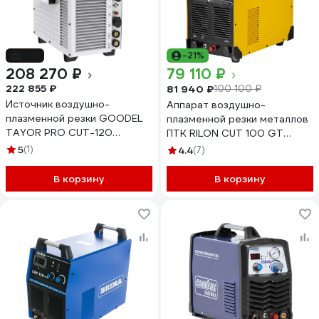
-7%
-21%
208 270 ₽
79 110 ₽
222 855 ₽
81 940 ₽
100 100 ₽
Источник воздушно-
Аппарат воздушно-
плазменной резки GOODEL
плазменной резки металлов
TAYOR PRO CUT-120
ПТК RILON CUT 100 GT
Compressor TCU0019
00000029763
5
(1)
4.4
(7)
В корзину
В корзину