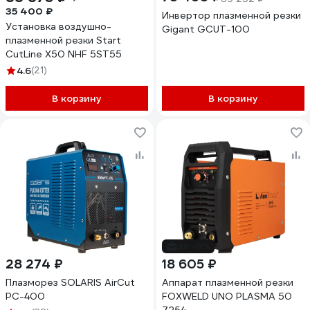
35 400 ₽
Инвертор плазменной резки
Установка воздушно-
Gigant GCUT-100
плазменной резки Start
CutLine X50 NHF 5ST55
4.6
(21)
В корзину
В корзину
до -9%
28 274 ₽
18 605 ₽
Плазморез SOLARIS AirCut
Аппарат плазменной резки
PC-400
FOXWELD UNO PLASMA 50