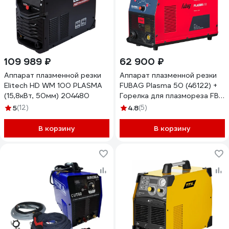
109 989 ₽
62 900 ₽
Аппарат плазменной резки
Аппарат плазменной резки
Elitech HD WM 100 PLASMA
FUBAG Plasma 50 (46122) +
(15,8кВт, 50мм) 204480
Горелка для плазмореза FB
P40 6m (38467) 46122.1
5
(12)
4.8
(5)
В корзину
В корзину