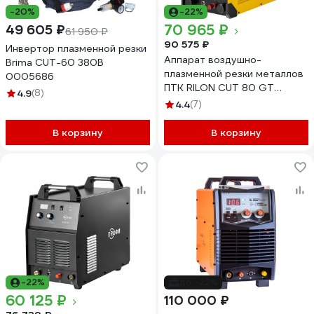
-20%
-22%
70 965 ₽
49 605 ₽
61 950 ₽
90 575 ₽
Инвертор плазменной резки
Аппарат воздушно-
Brima CUT-60 380В
плазменной резки металлов
0005686
ПТК RILON CUT 80 GT
4.9
(8)
00000029762
4.4
(7)
В корзину
В корзину
-22%
до -22%
60 125 ₽
110 000 ₽