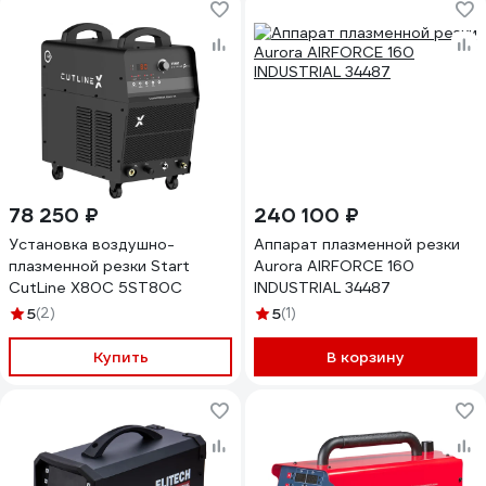
78 250 ₽
240 100 ₽
Установка воздушно-
Аппарат плазменной резки
плазменной резки Start
Aurora AIRFORCE 160
CutLine X80C 5ST80С
INDUSTRIAL 34487
5
(2)
5
(1)
Купить
В корзину