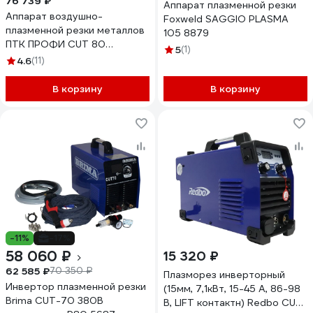
76 739 ₽
Аппарат плазменной резки
Аппарат воздушно-
Foxweld SAGGIO PLASMA
плазменной резки металлов
105 8879
ПТК ПРОФИ CUT 80
5
(1)
00000032745
4.6
(11)
В корзину
В корзину
-11%
-17%
58 060 ₽
15 320 ₽
62 585 ₽
70 350 ₽
Плазморез инверторный
Инвертор плазменной резки
(15мм, 7,1кВт, 15-45 А, 86-98
Brima CUT-70 380В
В, LIFT контактн) Redbo CUT-