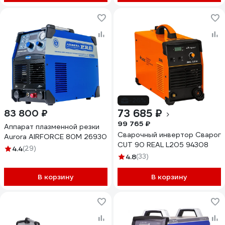
-26%
73 685 ₽
83 800 ₽
99 765 ₽
Аппарат плазменной резки
Сварочный инвертор Сварог
Aurora AIRFORCE 80M 26930
CUT 90 REAL L205 94308
4.4
(29)
4.8
(33)
В корзину
В корзину