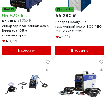
-21%
до -17%
95 670 ₽
44 290 ₽
97 915 ₽
121 055 ₽
Аппарат воздушно-
Инвертор плазменной резки
плазменной резки ТСС NEO
Brima cut 105 с
CUT-50K 033316
компрессором
4.1
(22)
НП000001236
4.8
(50)
В корзину
В корзину