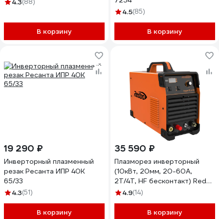
7254
4.3
(88)
4.5
(85)
В корзину
В корзину
19 290 ₽
35 590 ₽
Инверторный плазменный
Плазморез инверторный
резак Ресанта ИПР 40К
(10кВт, 20мм, 20-60А,
65/33
2Т/4Т, HF бесконтакт) Redbo
ExpertCut-60 7449
4.3
(51)
4.9
(14)
В корзину
В корзину