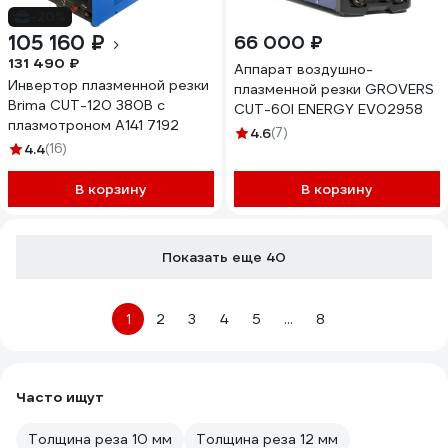
-20%
105 160 ₽
66 000 ₽
131 490 ₽
Аппарат воздушно-
Инвертор плазменной резки
плазменной резки GROVERS
Brima CUT-120 380В с
CUT-60I ENERGY EV02958
плазмотроном А141 7192
4.6
(7)
4.4
(16)
В корзину
В корзину
Показать еще 40
1
2
3
4
5
...
8
Часто ищут
Толщина реза 10 мм
Толщина реза 12 мм