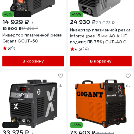
-8%
-13%
-14%
14 929 ₽
24 930 ₽
29 073 ₽
15 900 ₽
17 256 ₽
Инвертор плазменной резки
Инвертор плазменной резки
Inforce (рез 15 мм; 40 А; HF
Gigant GCUT-50
поджиг; ПВ 75%) CUT-40 04-
08-05
5
(9)
4.5
(24)
В корзину
В корзину
-6%
-18%
33 375 ₽
73 403 ₽
89 252 ₽