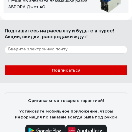
Отзыв об аппарате плазменной резки
АВРОРА Джет 40
Евгений М.
23.08.2023
Подпишитесь
на рассылку
и будьте в курсе!
Маленький, удобен в переписке, расположении, рукав
Акции, скидки, распродажи ждут!
достаточный для раскроя стандартного листового
проката. Расходники на АЛИ стоят в 3 раза дешевле
чем в магазинах при одинаковом качестве, при
определённой сноровке расходники живут долго.
121 отзыв
Подписаться
Отзыв об аппарате плазменной резки
Aurora AIRHOLD 45
Сергей П.
12.12.2022
Оригинальные товары с гарантией!
Стоимость, качество реза
Установите мобильное приложение, чтобы
информация по заказам всегда была под рукой