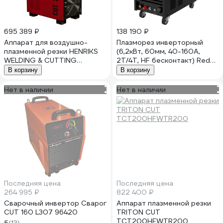
695 389 ₽
138 190 ₽
Аппарат для воздушно-
Плазморез инверторный
плазменной резки HENRIKS
(6,2кВт, 60мм, 40-160А,
WELDING & CUTTING
2Т/4Т, HF бесконтакт) Redbo
HENRIKS CUT 200 POWER
Pro Cut 160 17749
В корзину
В корзину
плазморез HCUT200P
Нет в наличии
Нет в наличии
Последняя цена
Последняя цена
264 995 ₽
822 400 ₽
Сварочный инвертор Сварог
Аппарат плазменной резки
CUT 160 L307 96420
TRITON CUT
TCT200HFWTR200