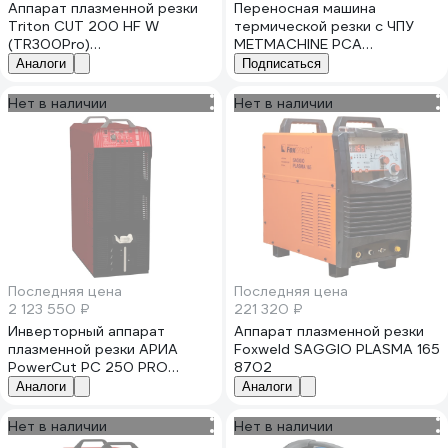
Аппарат плазменной резки
Переносная машина
Triton CUT 200 HF W
термической резки с ЧПУ
(TR300Pro)
METMACHINE PCA
TCT200HFWTR200Pro
1500x3000 00000001628
Аналоги
Подписаться
Нет в наличии
Нет в наличии
Последняя цена
Последняя цена
2 123 550 ₽
221 320 ₽
Инверторный аппарат
Аппарат плазменной резки
плазменной резки АРИА
Foxweld SAGGIO PLASMA 165
PowerCut PC 250 PRO
8702
MC250P0665
Аналоги
Аналоги
Нет в наличии
Нет в наличии