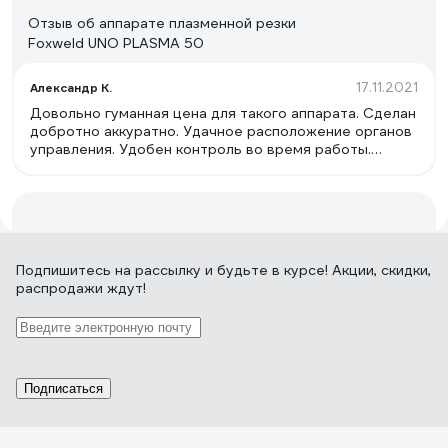
Отзыв об аппарате плазменной резки
Foxweld UNO PLASMA 50
17.11.2021
Александр К.
Довольно гуманная цена для такого аппарата. Сделан
добротно аккуратно. Удачное расположение органов
управления. Удобен контроль во время работы.
Простой и надежный. Достаточно мощный. Недорогие
и доступные расходные материалы. Резак простой,
стоит не дорого, легко заменить, можно подобрать с
более длинным рукавом, при необходимости.
103 отзыва
Подпишитесь
на рассылку
и будьте в курсе! Акции, скидки,
распродажи ждут!
Отзыв об аппарате плазменной резки
АВРОРА Джет 40
Подписаться
23.08.2023
Евгений М.
Маленький, удобен в переписке, расположении, рукав
достаточный для раскроя стандартного листового