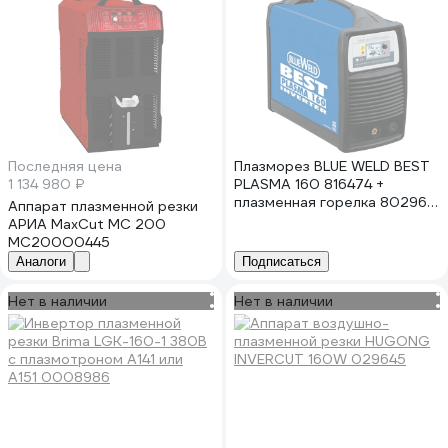
Последняя цена
Плазморез BLUE WELD BEST
1 134 980 ₽
PLASMA 160 816474 +
плазменная горелка 802965
Аппарат плазменной резки
816485
АРИА MaxCut MC 200
MC200O0445
Аналоги
Подписаться
Нет в наличии
Нет в наличии