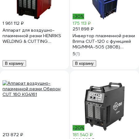
-30%
1 961 112 ₽
175 113 ₽
251 898 ₽
Аппарат для воздушно-
плазменной резки HENRIKS
Инвертор плазменной резки
WELDING & CUTTING
Brima CUT-120 с функцией
HENRIKS CUT 300 ULTIMA
MIG/MMA-505 (380В)
плазморез HCUT300U
0001053 НП000001053
5
(1)
В корзину
В корзину
-20%
213 872 ₽
181 540 ₽