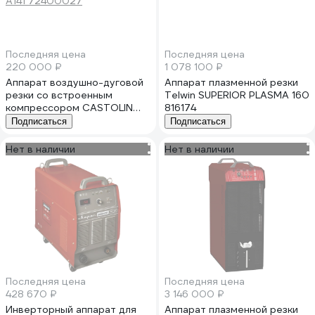
Последняя цена
Последняя цена
220 000 ₽
1 078 100 ₽
Аппарат воздушно-дуговой
Аппарат плазменной резки
резки со встроенным
Telwin SUPERIOR PLASMA 160
компрессором CASTOLIN
816174
AirJet 160 NT в комплекте с
Подписаться
Подписаться
плазмотроном A141
72400027
Нет в наличии
Нет в наличии
Последняя цена
Последняя цена
428 670 ₽
3 146 000 ₽
Инверторный аппарат для
Аппарат плазменной резки