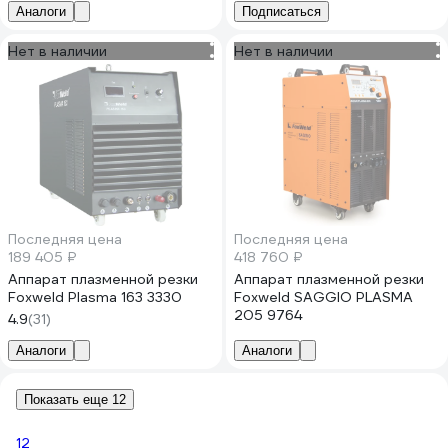
1500x6000 00-00000975
Аналоги
Подписаться
Нет в наличии
Нет в наличии
Последняя цена
Последняя цена
189 405 ₽
418 760 ₽
Аппарат плазменной резки
Аппарат плазменной резки
Foxweld Plasma 163 3330
Foxweld SAGGIO PLASMA
205 9764
4.9
(31)
Аналоги
Аналоги
Показать еще 12
1
2