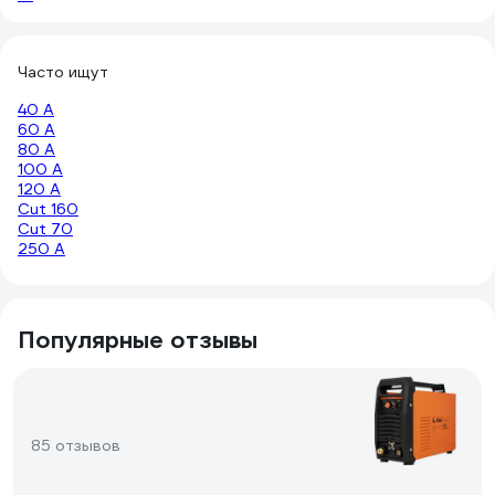
Часто ищут
40 А
60 А
80 А
100 А
120 А
Cut 160
Cut 70
250 А
Популярные отзывы
85 отзывов