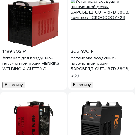
1 189 302 ₽
205 400 ₽
Аппарат для воздушно-
Установка воздушно-
плазменной резки HENRIKS
плазменной резки
WELDING & CUTTING
БАРСВЕЛД CUT-167D 380В,
HENRIKS CUT 300 POWER
комплект СВ000007728
5
(2)
плазморез HCUT300P
В корзину
В корзину