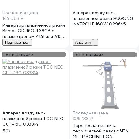
Последняя цена
Аппарат воздушно-
144 068 ₽
плазменной резки HUGONG
INVERCUT 160W 029645
Инвертор плазменной резки
Brima LGK-160-1 380В c
плазмотроном A141 или А151
0008986
Подписаться
Аналоги
Нет в наличии
Нет в наличии
Аппарат воздушно-
Последняя цена
плазменной резки ТСС NEO
326 138 ₽
CUT-160 033314
Переносная машина
5
(1)
термической резки с ЧПУ
METMACHINE PCA