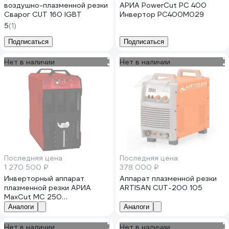
воздушно-плазменной резки
АРИА PowerCut PC 400
Сварог CUT 160 IGBT
Инвертор PC400M029
5
(1)
Подписаться
Подписаться
Нет в наличии
Нет в наличии
Последняя цена
Последняя цена
1 270 500 ₽
378 000 ₽
Инверторный аппарат
Аппарат плазменной резки
плазменной резки АРИА
ARTISAN CUT-200 105
MaxCut MC 250
MC250O0545
Аналоги
Аналоги
Нет в наличии
Нет в наличии