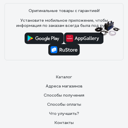
проката. Расходники на АЛИ стоят в 3 раза дешевле
чем в магазинах при одинаковом качестве, при
Оригинальные товары с гарантией!
определённой сноровке расходники живут долго.
Установите мобильное приложение, чтобы
информация по заказам всегда была под рукой
121 отзыв
Отзыв об аппарате плазменной резки
Aurora AIRHOLD 45
12.12.2022
Сергей П.
Каталог
Стоимость, качество реза
Адреса магазинов
Способы получения
Способы оплаты
Что улучшить?
Контакты