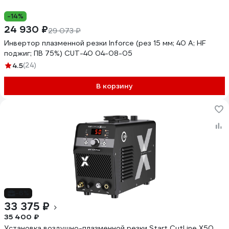
-14%
24 930 ₽
29 073 ₽
Инвертор плазменной резки Inforce (рез 15 мм; 40 А; HF
поджиг; ПВ 75%) CUT-40 04-08-05
4.5
(24)
В корзину
-6%
33 375 ₽
35 400 ₽
Установка воздушно-плазменной резки Start CutLine X50