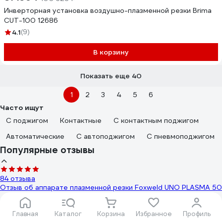
Инверторная установка воздушно-плазменной резки Brima
CUT-100 12686
4.1
(9)
В корзину
Показать еще 40
1
2
3
4
5
6
Часто ищут
С поджигом
Контактные
С контактным поджигом
Автоматические
С автоподжигом
С пневмоподжигом
Популярные отзывы
84 отзыва
Отзыв об аппарате плазменной резки Foxweld UNO PLASMA 50
Главная
Каталог
Корзина
Избранное
Профиль