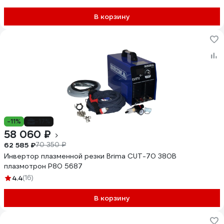
В корзину
-11%
-17%
58 060 ₽
62 585 ₽
70 350 ₽
Инвертор плазменной резки Brima CUT-70 380В
плазмотрон P80 5687
4.4
(16)
В корзину