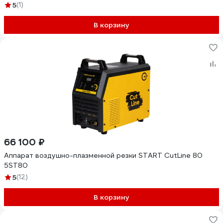
5
(1)
В корзину
66 100 ₽
Аппарат воздушно-плазменной резки START CutLine 80
5ST80
5
(12)
В корзину