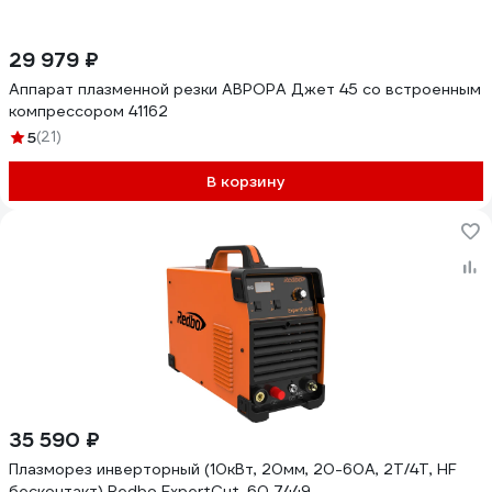
29 979 ₽
Аппарат плазменной резки АВРОРА Джет 45 со встроенным
компрессором 41162
5
(21)
В корзину
35 590 ₽
Плазморез инверторный (10кВт, 20мм, 20-60А, 2Т/4Т, HF
бесконтакт) Redbo ExpertCut-60 7449