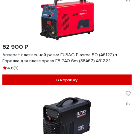
62 900 ₽
Аппарат плазменной резки FUBAG Plasma 50 (46122) +
Горелка для плазмореза FB P40 6m (38467) 46122.1
4.8
(5)
В корзину