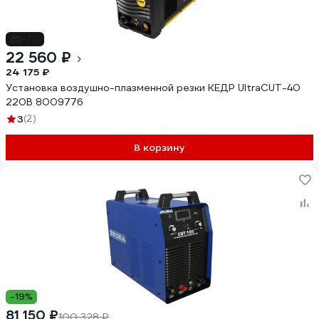
-7%
22 560 ₽
24 175 ₽
Установка воздушно-плазменной резки КЕДР UltraCUT-40
220В 8009776
3
(2)
В корзину
-19%
81 150 ₽
100 328 ₽