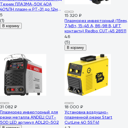
Техник ПЛАЗМА-50К 40А
40%ПН плазм-н PT-31 до 12мм
рез + встроенный компрессор
5
15 320 ₽
800 Вт 61
(1)
Плазморез инверторный (15мм,
7,1кВт, 15-45 А, 86-98 В, LIFT
В корзину
контактн) Redbo CUT-45 28511
4.6
(5)
В корзину
31 082 ₽
18 000 ₽
Плазморез инверторный для
Установка воздушно-
резки металла ANDELI CUT-
плазменной резки Start
50D LED артикул ADL20-502
CutLine 40 5ST41
В корзину