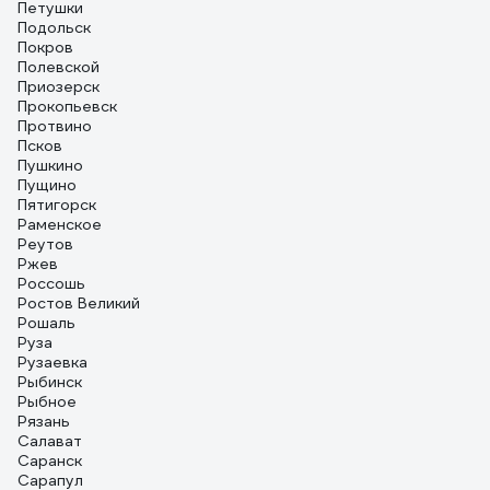
Петушки
Подольск
Покров
Полевской
Приозерск
Прокопьевск
Протвино
Псков
Пушкино
Пущино
Пятигорск
Раменское
Реутов
Ржев
Россошь
Ростов Великий
Рошаль
Руза
Рузаевка
Рыбинск
Рыбное
Рязань
Салават
Саранск
Сарапул