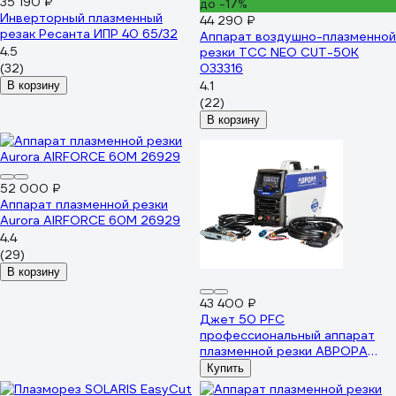
35 190 ₽
до -17%
Инверторный плазменный
44 290 ₽
резак Ресанта ИПР 40 65/32
Аппарат воздушно-плазменной
4.5
резки ТСС NEO CUT-50K
(32)
033316
4.1
В корзину
(22)
В корзину
52 000 ₽
Аппарат плазменной резки
Aurora AIRFORCE 60M 26929
4.4
(29)
В корзину
43 400 ₽
Джет 50 PFC
профессиональный аппарат
плазменной резки АВРОРА
(PFC, CNC, EMC, PILOT) 41688
Купить