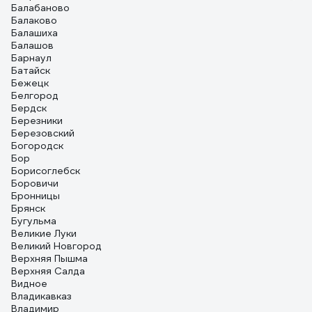
определённой сноровке расходники живут долго.
Балабаново
Балаково
Балашиха
Балашов
Барнаул
Батайск
Бежецк
Белгород
Бердск
Березники
Березовский
Богородск
Бор
Борисоглебск
Боровичи
Бронницы
Брянск
Бугульма
Великие Луки
Великий Новгород
Верхняя Пышма
Верхняя Салда
Видное
Владикавказ
Владимир