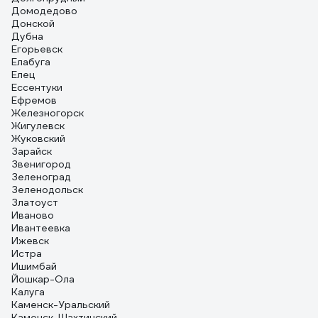
Домодедово
Донской
Дубна
Егорьевск
Елабуга
Елец
Ессентуки
Ефремов
Железногорск
Жигулевск
Жуковский
Зарайск
Звенигород
Зеленоград
Зеленодольск
Златоуст
Иваново
Ивантеевка
Ижевск
Истра
Ишимбай
Йошкар-Ола
Калуга
Каменск-Уральский
Каменск-Шахтинский