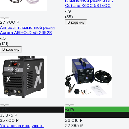
плазменной резки Start
CutLine X40C 5ST40С
4.9
(35)
27 700 ₽
В корзину
Аппарат плазменной резки
Aurora AIRHOLD 45 26928
4.5
(121)
В корзину
-21%
-6%
-25%
33 375 ₽
35 400 ₽
26 016 ₽
Установка воздушно-
27 385 ₽