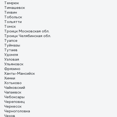
Темрюк
Тимашевск
Тихвин
Тобольск
Тольятти
Томск
Троицк Московская обл.
Троицк Челябинская обл.
Туапсе
Туймазы
Тутаев
Удомля
Узловая
Ульяновск
Фрязино
Ханты-Мансийск
Химки
Хотьково
Чайковский
Чапаевск
Чебоксары
Череповец
Черкесск
Черноголовка
Чехов