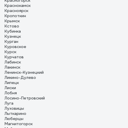
Красногорск
Краснокамск
Красноярск
Кропоткин
Крымск
Кстово
Кубинка
Кузнецк
Курган
Куровское
Курск
Курчатов
Лабинск
Лакинск
Ленинск-Кузнецкий
Ликино-Дулево
Липецк
Лиски
Лобня
Лосино-Петровский
Луга
Луховицы
Лыткарино
Люберцы
Магнитогорск