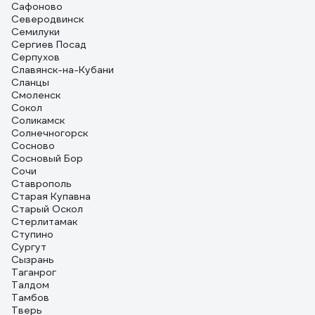
Сафоново
Северодвинск
Семилуки
Сергиев Посад
Серпухов
Славянск-на-Кубани
Сланцы
Смоленск
Сокол
Соликамск
Солнечногорск
Сосново
Сосновый Бор
Сочи
Ставрополь
Старая Купавна
Старый Оскол
Стерлитамак
Ступино
Сургут
Сызрань
Таганрог
Талдом
Тамбов
Тверь