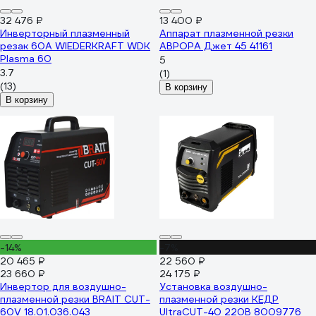
32 476 ₽
13 400 ₽
Инверторный плазменный
Аппарат плазменной резки
резак 60A WIEDERKRAFT WDK
АВРОРА Джет 45 41161
Plasma 60
5
3.7
(1)
(13)
В корзину
В корзину
-14%
-7%
20 465 ₽
22 560 ₽
23 660 ₽
24 175 ₽
Инвертор для воздушно-
Установка воздушно-
плазменной резки BRAIT CUT-
плазменной резки КЕДР
60V 18.01.036.043
UltraCUT-40 220В 8009776