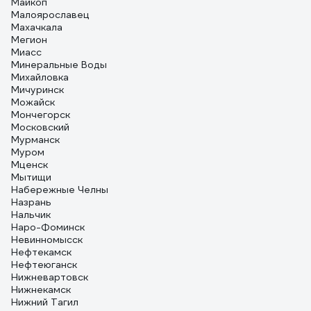
Майкоп
Малоярославец
Махачкала
Мегион
Миасс
Минеральные Воды
Михайловка
Мичуринск
Можайск
Мончегорск
Московский
Мурманск
Муром
Мценск
Мытищи
Набережные Челны
Назрань
Нальчик
Наро-Фоминск
Невинномысск
Нефтекамск
Нефтеюганск
Нижневартовск
Нижнекамск
Нижний Тагил