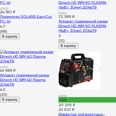
24 180 ₽
Плазморез SOLARIS EasyCut
72 589 ₽
PC-41
Аппарат плазменной резки
Elitech HD WM 60 PLASMA
4.7
(6кВт, 30мм) 204479
(88)
5
В корзину
(12)
В корзину
43 989 ₽
Аппарат плазменной резки
Elitech HD WM 40 Plasma
204478
4.5
(25)
В корзину
-12%
20 255 ₽
23 100 ₽
Инвертор для воздушно-