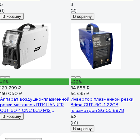
5
3
(1)
(2)
В корзину
В корзину
-11%
-22%
129 799 ₽
34 855 ₽
146 050 ₽
44 485 ₽
Аппарат воздушно-плазменной
Инвертор плазменной резки
резки металлов ПТК HANKER
Brima CUT-60-1 220В
CUT 60-1 CNC LCD H12
плазмотрон SG 55 8978
00000043168
4.3
В корзину
(51)
В корзину