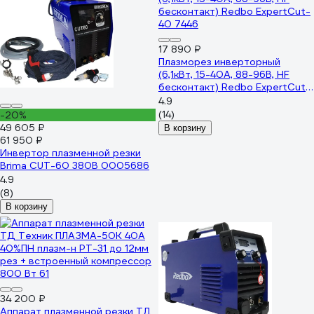
17 890 ₽
Плазморез инверторный
(6,1кВт, 15-40А, 88-96В, HF
бесконтакт) Redbo ExpertCut-
40 7446
4.9
(14)
-20%
49 605 ₽
В корзину
61 950 ₽
Инвертор плазменной резки
Brima CUT-60 380В 0005686
4.9
(8)
В корзину
34 200 ₽
Аппарат плазменной резки ТД