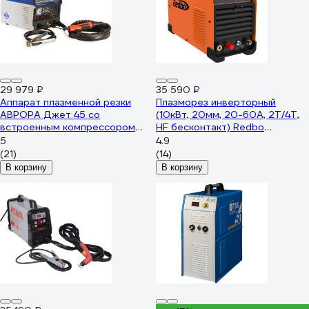
29 979 ₽
35 590 ₽
Аппарат плазменной резки
Плазморез инверторный
АВРОРА Джет 45 со
(10кВт, 20мм, 20-60А, 2Т/4Т,
встроенным компрессором
HF бесконтакт) Redbo
41162
ExpertCut-60 7449
5
4.9
(21)
(14)
В корзину
В корзину