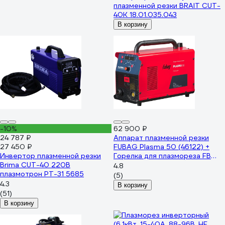
плазменной резки BRAIT CUT-
40K 18.01.035.043
В корзину
-10%
62 900 ₽
24 787 ₽
Аппарат плазменной резки
27 450 ₽
FUBAG Plasma 50 (46122) +
Инвертор плазменной резки
Горелка для плазмореза FB
Brima CUT-40 220В
P40 6m (38467) 46122.1
4.8
плазмотрон РТ-31 5685
(5)
4.3
В корзину
(51)
В корзину