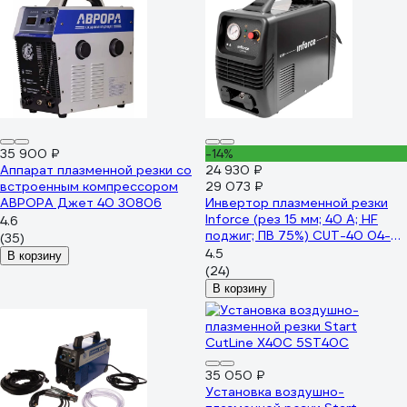
35 900 ₽
-14%
Аппарат плазменной резки со
24 930 ₽
встроенным компрессором
29 073 ₽
АВРОРА Джет 40 30806
Инвертор плазменной резки
Inforce (рез 15 мм; 40 А; HF
4.6
поджиг; ПВ 75%) CUT-40 04-
(35)
08-05
4.5
В корзину
(24)
В корзину
35 050 ₽
Установка воздушно-