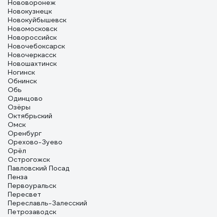
Нововоронеж
Новокузнецк
Новокуйбышевск
Новомосковск
Новороссийск
Новочебоксарск
Новочеркасск
Новошахтинск
Ногинск
Обнинск
Обь
Одинцово
Озёры
Октябрьский
Омск
Оренбург
Орехово-Зуево
Орёл
Острогожск
Павловский Посад
Пенза
Первоуральск
Пересвет
Переславль-Залесский
Петрозаводск