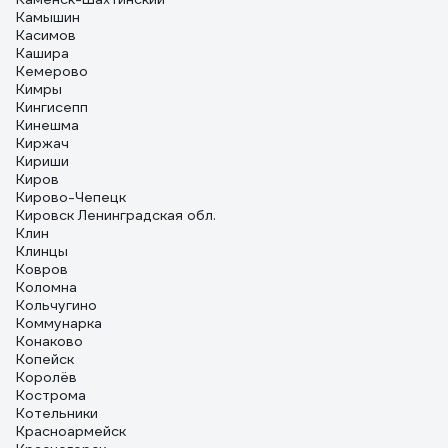
Камышин
Касимов
Кашира
Кемерово
Кимры
Кингисепп
Кинешма
Киржач
Кириши
Киров
Кирово-Чепецк
Кировск Ленинградская обл.
Клин
Клинцы
Ковров
Коломна
Кольчугино
Коммунарка
Конаково
Копейск
Королёв
Кострома
Котельники
Красноармейск