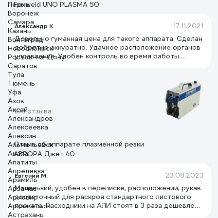
Пермь
Foxweld UNO PLASMA 50
Воронеж
Самара
17.11.2021
Александр К.
Казань
Довольно гуманная цена для такого аппарата. Сделан
Волгоград
добротно аккуратно. Удачное расположение органов
Новосибирск
управления. Удобен контроль во время работы.
Ростов-на-Дону
Простой и надежный. Достаточно мощный. Недорогие
Саратов
и доступные расходные материалы. Резак простой,
Тула
стоит не дорого, легко заменить, можно подобрать с
Тюмень
более длинным рукавом, при необходимости.
Уфа
Азов
Аксай
103 отзыва
Александров
Алексеевка
Алексин
Отзыв об аппарате плазменной резки
Альметьевск
Анапа
АВРОРА Джет 40
Апатиты
Апрелевка
23.08.2023
Евгений М.
Арамиль
Маленький, удобен в переписке, расположении, рукав
Арзамас
достаточный для раскроя стандартного листового
Армавир
проката. Расходники на АЛИ стоят в 3 раза дешевле
Архангельск
чем в магазинах при одинаковом качестве, при
Астрахань