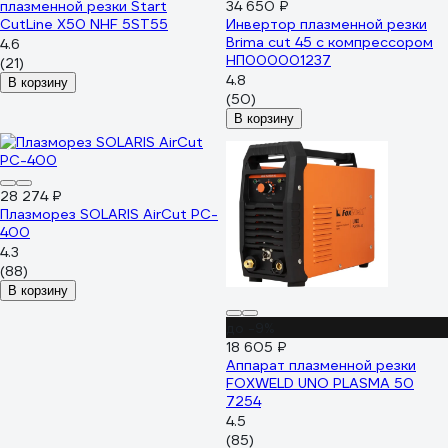
плазменной резки Start
34 650 ₽
CutLine X50 NHF 5ST55
Инвертор плазменной резки
Brima cut 45 с компрессором
4.6
НП000001237
(21)
4.8
В корзину
(50)
В корзину
28 274 ₽
Плазморез SOLARIS AirCut PC-
400
4.3
(88)
В корзину
до -9%
18 605 ₽
Аппарат плазменной резки
FOXWELD UNO PLASMA 50
7254
4.5
(85)