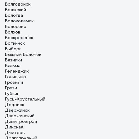
Волгодонск
Волжский
Вологда
Волоколамск
Волосово
Волхов
Воскресенск
Воткинск
Выборг
Вышний Волочек
Вязники
Вязьма
Геленджик
Голицыно
Грозный
Грязи
Губкин
Гусь-Хрустальный
Дедовск
Дзержинск
Дзержинский
Димитровград
Динская
Дмитров
Долгопрудный