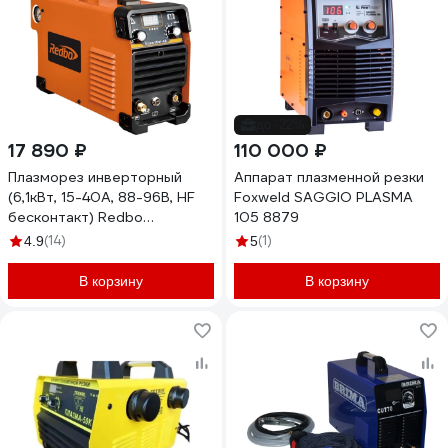
до -22%
17 890 ₽
110 000 ₽
Плазморез инверторный
Аппарат плазменной резки
(6,1кВт, 15-40А, 88-96В, HF
Foxweld SAGGIO PLASMA
бесконтакт) Redbo
105 8879
ExpertCut-40 7446
(14)
(1)
4.9
5
В корзину
В корзину