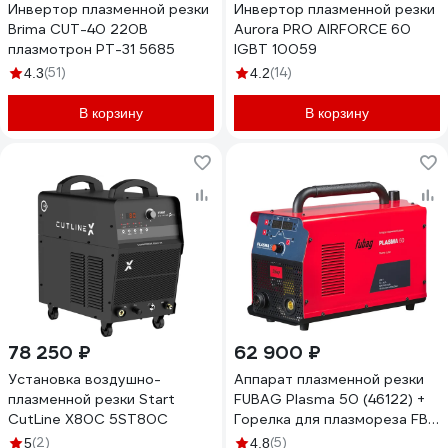
Инвертор плазменной резки
Инвертор плазменной резки
Brima CUT-40 220В
Aurora PRO AIRFORCE 60
плазмотрон РТ-31 5685
IGBT 10059
(51)
(14)
4.3
4.2
В корзину
В корзину
78 250 ₽
62 900 ₽
Установка воздушно-
Аппарат плазменной резки
плазменной резки Start
FUBAG Plasma 50 (46122) +
CutLine X80C 5ST80С
Горелка для плазмореза FB
P40 6m (38467) 46122.1
(2)
(5)
5
4.8