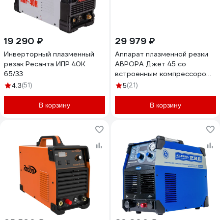
19 290 ₽
29 979 ₽
Инверторный плазменный
Аппарат плазменной резки
резак Ресанта ИПР 40К
АВРОРА Джет 45 со
65/33
встроенным компрессором
41162
(51)
(21)
4.3
5
В корзину
В корзину