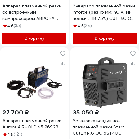
Аппарат плазменной резки
Инвертор плазменной резки
со встроенным
Inforce (рез 15 мм; 40 А; HF
компрессором АВРОРА
поджиг; ПВ 75%) CUT-40 04-
Джет 40 30806
08-05
(35)
(24)
4.6
4.5
В корзину
В корзину
27 700 ₽
35 050 ₽
Аппарат плазменной резки
Установка воздушно-
Aurora AIRHOLD 45 26928
плазменной резки Start
CutLine X40C 5ST40С
(121)
4.5