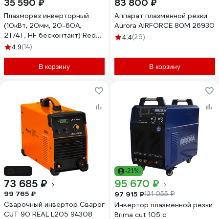
35 590 ₽
83 800 ₽
Плазморез инверторный
Аппарат плазменной резки
(10кВт, 20мм, 20-60А,
Aurora AIRFORCE 80M 26930
2Т/4Т, HF бесконтакт) Redbo
(29)
4.4
ExpertCut-60 7449
(14)
4.9
В корзину
В корзину
-26%
-21%
73 685 ₽
95 670 ₽
99 765 ₽
97 915 ₽
121 055 ₽
Сварочный инвертор Сварог
Инвертор плазменной резки
CUT 90 REAL L205 94308
Brima cut 105 с