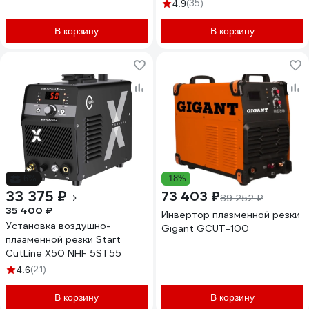
(35)
4.9
В корзину
В корзину
-6%
-18%
33 375 ₽
73 403 ₽
89 252 ₽
35 400 ₽
Инвертор плазменной резки
Установка воздушно-
Gigant GCUT-100
плазменной резки Start
CutLine X50 NHF 5ST55
(21)
4.6
В корзину
В корзину