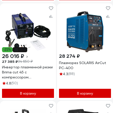
-21%
-25%
26 016 ₽
28 274 ₽
27 385 ₽
34 650 ₽
Плазморез SOLARIS AirCut
Инвертор плазменной резки
PC-400
Brima cut 45 с
(88)
4.3
компрессором
НП000001237
(50)
4.8
В корзину
В корзину