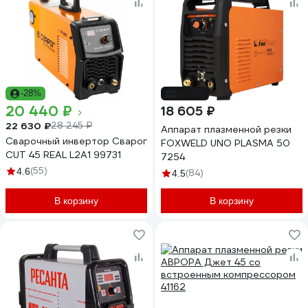
-28%
до -9%
20 440 ₽
18 605 ₽
22 630 ₽
28 245 ₽
Аппарат плазменной резки
Сварочный инвертор Сварог
FOXWELD UNO PLASMA 50
CUT 45 REAL L2А1 99731
7254
(55)
4.6
(84)
4.5
В корзину
В корзину