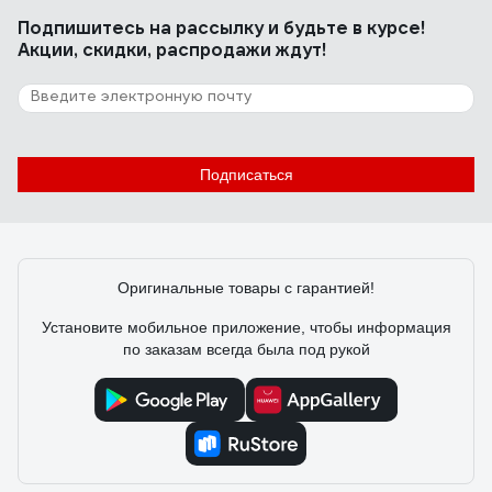
Евгений М.
Подпишитесь
на рассылку
и будьте в курсе!
Маленький, удобен в переписке, расположении, рукав
Акции, скидки, распродажи ждут!
достаточный для раскроя стандартного листового
проката. Расходники на АЛИ стоят в 3 раза дешевле
чем в магазинах при одинаковом качестве, при
определённой сноровке расходники живут долго.
121 отзыв
Отзыв об аппарате плазменной резки
Подписаться
Aurora AIRHOLD 45
Сергей П.
12.12.2022
Оригинальные товары с гарантией!
Стоимость, качество реза
Установите мобильное приложение, чтобы информация
по заказам всегда была под рукой