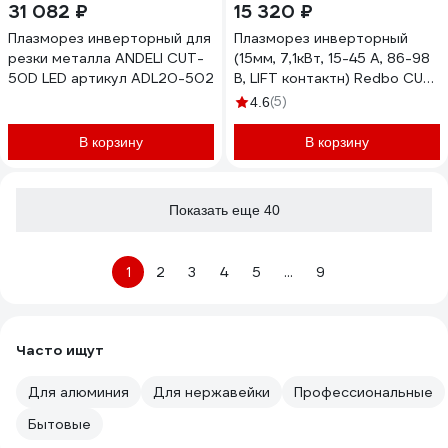
31 082 ₽
15 320 ₽
Плазморез инверторный для
Плазморез инверторный
резки металла ANDELI CUT-
(15мм, 7,1кВт, 15-45 А, 86-98
50D LED артикул ADL20-502
В, LIFT контактн) Redbo CUT-
45 28511
(5)
4.6
В корзину
В корзину
Показать еще 40
1
2
3
4
5
...
9
Часто ищут
Для алюминия
Для нержавейки
Профессиональные
Бытовые