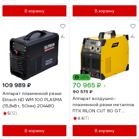
В корзину
В корзину
-22%
70 965 ₽
109 989 ₽
90 575 ₽
Аппарат плазменной резки
Аппарат воздушно-
Elitech HD WM 100 PLASMA
плазменной резки металлов
(15,8кВт, 50мм) 204480
ПТК RILON CUT 80 GT
(12)
5
00000029762
(7)
4.4
В корзину
В корзину