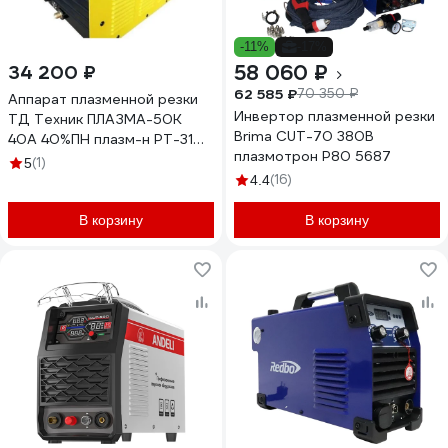
-11%
-17%
58 060 ₽
34 200 ₽
62 585 ₽
70 350 ₽
Аппарат плазменной резки
Инвертор плазменной резки
ТД Техник ПЛАЗМА-50К
Brima CUT-70 380В
40А 40%ПН плазм-н PT-31
плазмотрон P80 5687
до 12мм рез + встроенный
(1)
5
компрессор 800 Вт 61
(16)
4.4
В корзину
В корзину