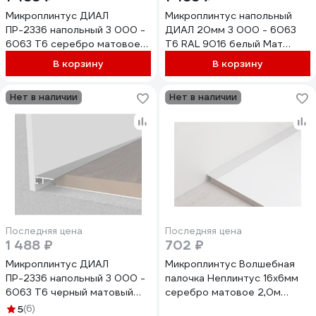
Микроплинтус ДИАЛ
Микроплинтус напольный
ПР-2336 напольный 3 000 -
ДИАЛ 20мм 3 000 - 6063
6063 Т6 серебро матовое
Т6 RAL 9016 белый Мат
4687204783524
4687207099479
В корзину
В корзину
Нет в наличии
Нет в наличии
Последняя цена
Последняя цена
1 488 ₽
702 ₽
Микроплинтус ДИАЛ
Микроплинтус Волшебная
ПР-2336 напольный 3 000 -
палочка Неплинтус 16x6мм
6063 Т6 черный матовый
серебро матовое 2,0м
4687204783548
УТ000076058
5
(6)