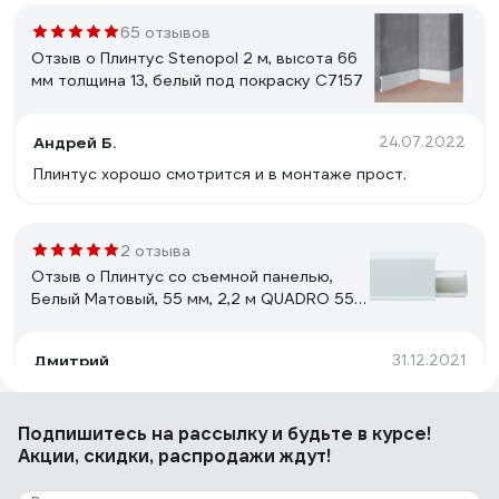
65 отзывов
Отзыв о Плинтус Stenopol 2 м, высота 66
мм толщина 13, белый под покраску C7157
Андрей Б.
24.07.2022
Плинтус хорошо смотрится и в монтаже прост.
2 отзыва
Отзыв о Плинтус со съемной панелью,
Белый Матовый, 55 мм, 2,2 м QUADRO 552
Winart 05.20.552.001
Дмитрий
31.12.2021
Отличный плинтус, смотрится прекрасно, т.к. он почти
прямой, можно сэкономить на торцевых заглушках,
Подпишитесь
на рассылку
и будьте в курсе!
загнув край плинуса внутрь. Смотрится ещё лучше,
Акции, скидки, распродажи ждут!
чем с выпирающей заглушкой.