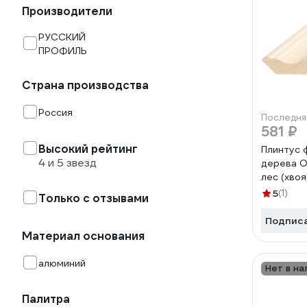
Производители
РУССКИЙ
ПРОФИЛЬ
Страна производства
Россия
Последня
581 ₽
Высокий рейтинг
Плинтус 
4 и 5 звезд
дерева 
лес (хвоя
4656760
5
(1)
Только с отзывами
Подпис
Материал основания
алюминий
Нет в на
Палитра