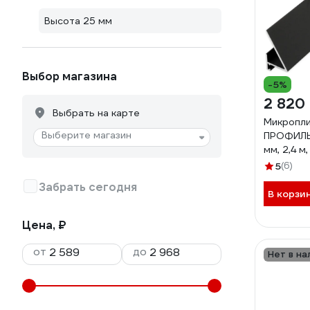
Высота 25 мм
Выбор магазина
-5%
2 820
Выбрать на карте
Микропл
Выберите магазин
ПРОФИЛЬ 
мм, 2,4 м
матовый 
5
(6)
Забрать сегодня
В корзи
Цена, ₽
от
до
Нет в на