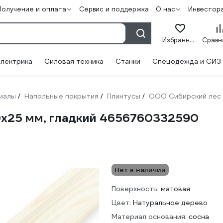
Получение и оплата
Сервис и поддержка
О нас
Инвестор
Избранное
лектрика
Силовая техника
Станки
Спецодежда и СИЗ
иалы
Напольные покрытия
Плинтусы
ООО Сибирский лес
/
/
/
х25 мм, гладкий 4656760332590
Нет в наличии
Поверхность:
матовая
Цвет:
Натуральное дерево
Материал основания:
сосна