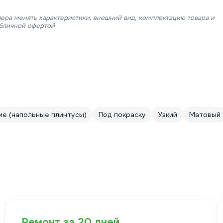
лера менять характеристики, внешний вид, комплектацию товара и
убличной офертой
е (напольные плинтусы)
Под покраску
Узкий
Матовый
Ремонт за 20 дней