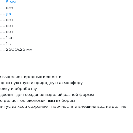
5 мм
нет
да
нет
нет
нет
1 шт
1 кг
2500х25 мм
не выделяет вредных веществ
создают уютную и природную атмосферу
новку и обработку
одходит для создания изделий разной формы
что делает ее экономичным выбором
нтус из хвои сохраняет прочность и внешний вид на долгие