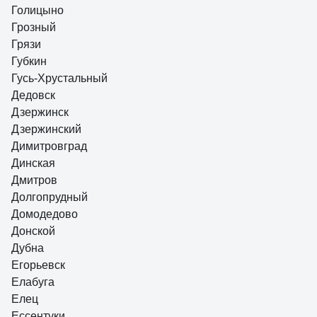
Голицыно
Грозный
Грязи
Губкин
Гусь-Хрустальный
Дедовск
Дзержинск
Дзержинский
Димитровград
Динская
Дмитров
Долгопрудный
Домодедово
Донской
Дубна
Егорьевск
Елабуга
Елец
Ессентуки