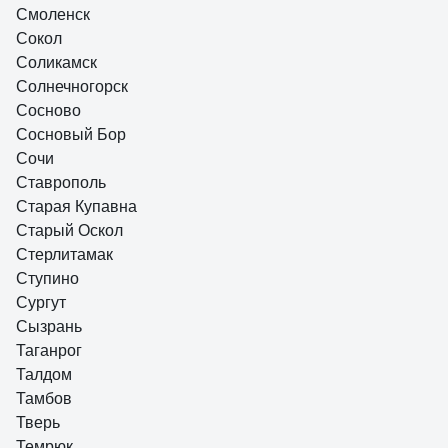
Смоленск
Сокол
Соликамск
Солнечногорск
Сосново
Сосновый Бор
Сочи
Ставрополь
Старая Купавна
Старый Оскол
Стерлитамак
Ступино
Сургут
Сызрань
Таганрог
Талдом
Тамбов
Тверь
Темрюк