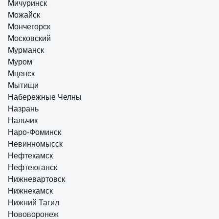
Мичуринск
Можайск
Мончегорск
Московский
Мурманск
Муром
Мценск
Мытищи
Набережные Челны
Назрань
Нальчик
Наро-Фоминск
Невинномысск
Нефтекамск
Нефтеюганск
Нижневартовск
Нижнекамск
Нижний Тагил
Нововоронеж