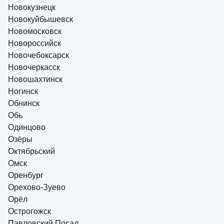
Новокузнецк
Новокуйбышевск
Новомосковск
Новороссийск
Новочебоксарск
Новочеркасск
Новошахтинск
Ногинск
Обнинск
Обь
Одинцово
Озёры
Октябрьский
Омск
Оренбург
Орехово-Зуево
Орёл
Острогожск
Павловский Посад