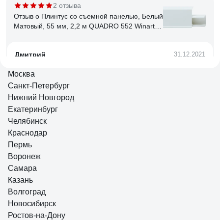
2 отзыва
Отзыв о Плинтус со съемной панелью, Белый
Матовый, 55 мм, 2,2 м QUADRO 552 Winart
05.20.552.001
Дмитрий
31.12.2021
Отличный плинтус, смотрится прекрасно, т.к. он почти
Москва
прямой, можно сэкономить на торцевых заглушках, загнув
Санкт-Петербург
край плинуса внутрь. Смотрится ещё лучше, чем с
Нижний Новгород
выпирающей заглушкой.
Екатеринбург
Челябинск
4 отзыва
Отзыв о Напольный плинтус ФОРМАТ
Краснодар
08014DF DESN-208014-DF-0011
Пермь
Воронеж
Самара
алена
22.05.2023
Казань
хороший современный плинтус, прочный, хорошо
Волгоград
режется, легко красится
Новосибирск
Ростов-на-Дону