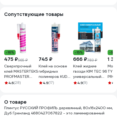
4680427068522
4680427067792
4680427067808
4680
Сопутствующие товары
-16%
-15%
-5%
475 ₽
745 ₽
666 ₽
1 3
565 ₽
783 ₽
Сверхпрочный
Клей на основе
Клей жидкие
Монт
клей MASTERTEKS
гибридных
гвозди KIM TEC 96
TYT
PROFMASTER
полимеров KUDO
универсальный
PROF
каучук. 300 г
Клеит Все
прозрачный шов
Fix2
4.6
(28)
4.9
(17)
4.9
(9)
4.
бесцветный 200
ELASTIС белый,
280 мл 03-01-96
с мг
кг/м2 12 53432
280 мл KX-1W
нача
схва
О товаре
290 
Плинтус РУССКИЙ ПРОФИЛЬ деревянный, 80х16х2400 мм,
Дуб Гренланд 4680427067822 - это ламинированный