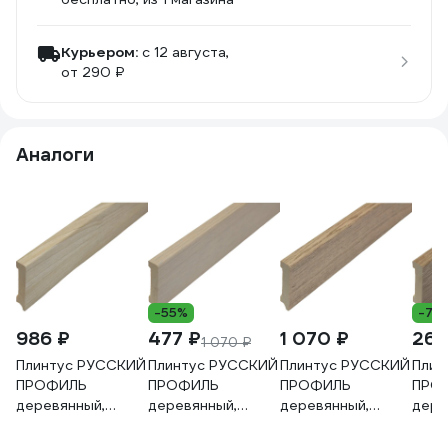
Курьером:
c 12 августа,
от 290 ₽
Аналоги
-55%
-75
986 ₽
477 ₽
1 070 ₽
263
1 070 ₽
Плинтус РУССКИЙ
Плинтус РУССКИЙ
Плинтус РУССКИЙ
Плин
ПРОФИЛЬ
ПРОФИЛЬ
ПРОФИЛЬ
ПРО
деревянный,
деревянный,
деревянный,
дере
65х16х2400 мм,
80х16х2400 мм,
80х16х2400 мм,
80х1
Дуб Гренланд
Дуб Беленый
Дуб Блекфорд
Дуб 