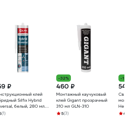
-32%
-13%
59 ₽
460 ₽
540 
нструкционный клей
Монтажный каучуковый
Сверхс
бридный Silfix Hybrid
клей Gigant прозрачный
монтаж
iversal, белый, 280 мл.
310 мл GLN-310
Heavy 
HUW280
картри
5
(1)
5
(3)
4.6
(1