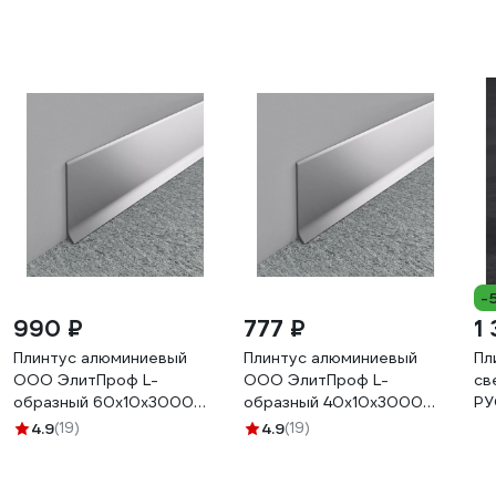
-
990 ₽
777 ₽
1 
Плинтус алюминиевый
Плинтус алюминиевый
Пл
ООО ЭлитПроф L-
ООО ЭлитПроф L-
св
образный 60х10х3000
образный 40х10х3000
РУ
мм, анодированное
мм, анодированное
60
4.9
(19)
4.9
(19)
серебро АПЛ 60 АСР
серебро АПЛ 40 АСР
ма
300
300
46