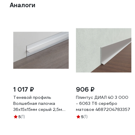
Аналоги
1 017 ₽
906 ₽
Теневой профиль
Плинтус ДИАЛ 40 3 000
Волшебная палочка
- 6063 Т6 серебро
36x15x15мм серый 2,5м
матовое 4687204783357
УТ000074831
5
(1)
5
(1)