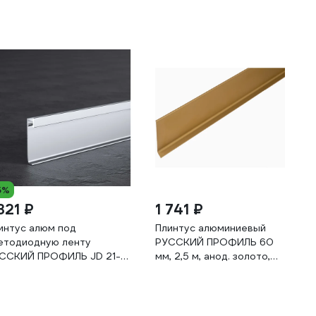
5%
321 ₽
1 741 ₽
интус алюм под
Плинтус алюминиевый
етодиодную ленту
РУССКИЙ ПРОФИЛЬ 60
ССКИЙ ПРОФИЛЬ JD 21-
мм, 2,5 м, анод. золото,
мм led 2,5м анод серебро
матовый 4680427118500
товый в компл рассеив
80427144844