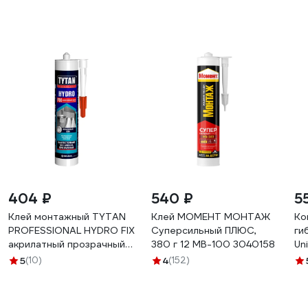
404 ₽
540 ₽
5
Клей монтажный TYTAN
Клей МОМЕНТ МОНТАЖ
Ко
PROFESSIONAL HYDRO FIX
Суперсильный ПЛЮС,
ги
акрилатный прозрачный
380 г 12 МB-100 3040158
Un
310 мл 274655
S
5
(10)
4
(152)