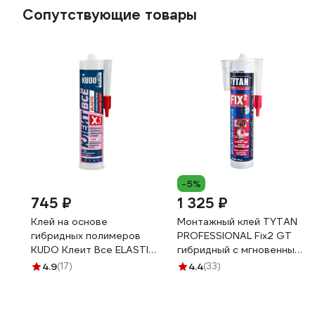
Сопутствующие товары
-5%
745 ₽
1 325 ₽
Клей на основе
Монтажный клей TYTAN
гибридных полимеров
PROFESSIONAL Fix2 GT
KUDO Клеит Все ELASTIС
гибридный с мгновенным
белый, 280 мл KX-1W
начальным схватыванием,
4.9
(17)
4.4
(33)
290 мл 73891