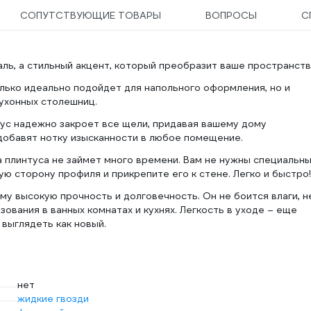
СОПУТСТВУЮЩИЕ ТОВАРЫ
ВОПРОСЫ
С
ль, а стильный акцент, который преобразит ваше пространств
олько идеально подойдет для напольного оформления, но и
кухонных столешниц.
тус надежно закроет все щели, придавая вашему дому
 добавят нотку изысканности в любое помещение.
а плинтуса не займет много времени. Вам не нужны специальн
ю сторону профиля и прикрепите его к стене. Легко и быстро!
му высокую прочность и долговечность. Он не боится влаги, н
зования в ванных комнатах и кухнях. Легкость в уходе – еще
 выглядеть как новый.
нет
жидкие гвозди