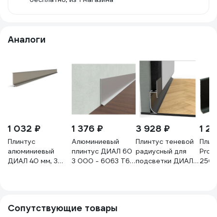
Аналоги
1 032 ₽
1 376 ₽
3 928 ₽
1 2
Плинтус
Алюминиевый
Плинтус теневой
Плин
алюминиевый
плинтус ДИАЛ 60
радиусный для
Prof
ДИАЛ 40 мм, 3
3 000 - 6063 Т6
подсветки ДИАЛ
2500
000 - 6063 Т6
черный матовый
3000 мм, 6063
693
ШАМПАНЬ
4687204783388
Т6, черный
матовая
матовый
4687207099400
4687205233158
Сопутствующие товары