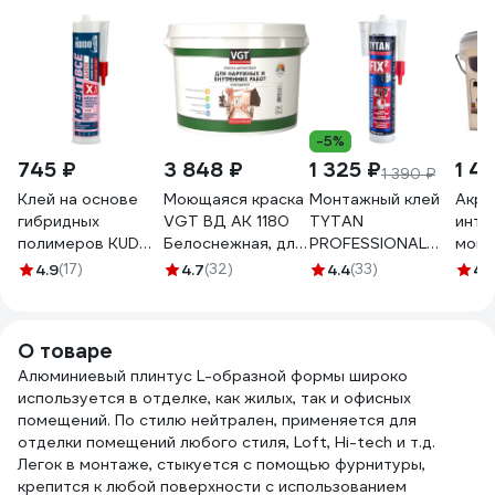
-5%
745 ₽
3 848 ₽
1 325 ₽
1 4
1 390 ₽
Клей на основе
Моющаяся краска
Монтажный клей
Акри
гибридных
VGT ВД АК 1180
TYTAN
инте
полимеров KUDO
Белоснежная, для
PROFESSIONAL
моющ
Клеит Все
нар/внутр работ
Fix2 GT гибридный
PALI
4.9
(17)
4.7
(32)
4.4
(33)
4.
ELASTIС белый,
15кг 11601935
с мгновенным
тирам
280 мл KX-1W
начальным
1160
схватыванием,
О товаре
290 мл 73891
Алюминиевый плинтус L-образной формы широко
используется в отделке, как жилых, так и офисных
помещений. По стилю нейтрален, применяется для
отделки помещений любого стиля, Loft, Hi-tech и т.д.
Легок в монтаже, стыкуется с помощью фурнитуры,
крепится к любой поверхности с использованием