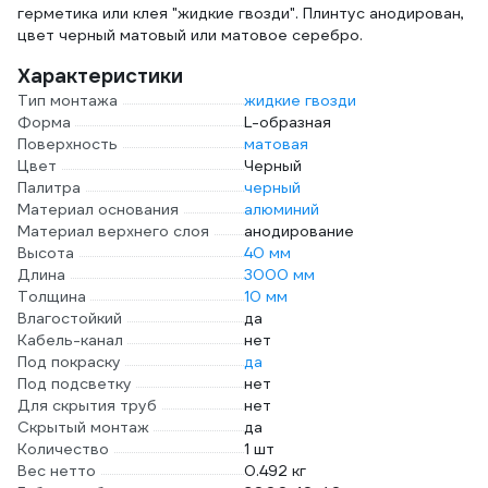
герметика или клея "жидкие гвозди". Плинтус анодирован,
цвет черный матовый или матовое серебро.
Характеристики
Тип монтажа
жидкие гвозди
Форма
L-образная
Поверхность
матовая
Цвет
Черный
Палитра
черный
Материал основания
алюминий
Материал верхнего слоя
анодирование
Высота
40 мм
Длина
3000 мм
Толщина
10 мм
Влагостойкий
да
Кабель-канал
нет
Под покраску
да
Под подсветку
нет
Для скрытия труб
нет
Скрытый монтаж
да
Количество
1 шт
Вес нетто
0.492 кг