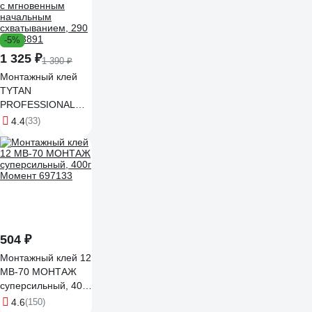
-5%
1 325 ₽
1 390 ₽
Монтажный клей
TYTAN
PROFESSIONAL
Fix2 GT гибридный
4.4
(33)
с мгновенным
начальным
схватыванием, 290
мл 73891
504 ₽
Монтажный клей 12
МВ-70 МОНТАЖ
суперсильный, 400г
Момент 697133
4.6
(150)