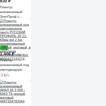
830 ₽
Плинтус
алюминиевый
ЭлитПроф L-
образный
60x11x2500 мм, с
полимерным
покрытием черный
матовый апл 60
ПР9004 250
-5%
1 406 ₽
1 480 ₽
Плинтус
алюминиевый под
светодиодную
ленту РУССКИЙ
5
(5)
ПРОФИЛЬ JD 21-
60мм led 2.5м,
анодированный,
черный, матовый, в
комплекте
рассеиватель 1шт.