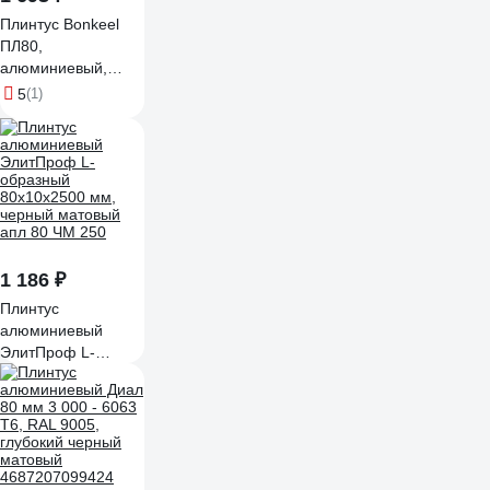
Плинтус Bonkeel
ПЛ80,
алюминиевый,
чёрный,
5
(1)
1800x78.5x11.2 мм
562366
1 186 ₽
Плинтус
алюминиевый
ЭлитПроф L-
образный
80x10x2500 мм,
черный матовый
апл 80 ЧМ 250