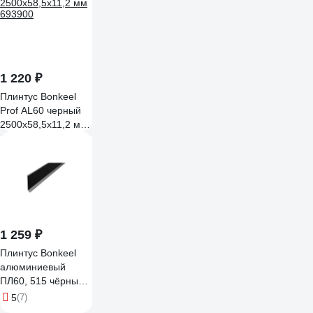
1 220 ₽
Плинтус Bonkeel
Prof AL60 черный
2500х58,5х11,2 мм
693900
1 259 ₽
Плинтус Bonkeel
алюминиевый
ПЛ60, 515 чёрный,
1800x58.5x11.2 мм
5
(7)
561123