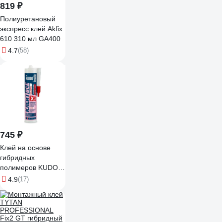
819 ₽
Полиуретановый
экспресс клей Akfix
610 310 мл GA400
4.7
(58)
745 ₽
Клей на основе
гибридных
полимеров KUDO
Клеит Все ELASTIС
4.9
(17)
белый, 280 мл KX-
1W