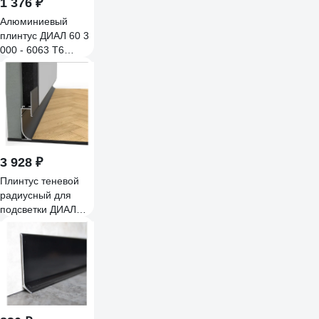
1 376 ₽
Алюминиевый
плинтус ДИАЛ 60 3
000 - 6063 Т6
черный матовый
4687204783388
3 928 ₽
Плинтус теневой
радиусный для
подсветки ДИАЛ
3000 мм, 6063 Т6,
черный матовый
4687205233158