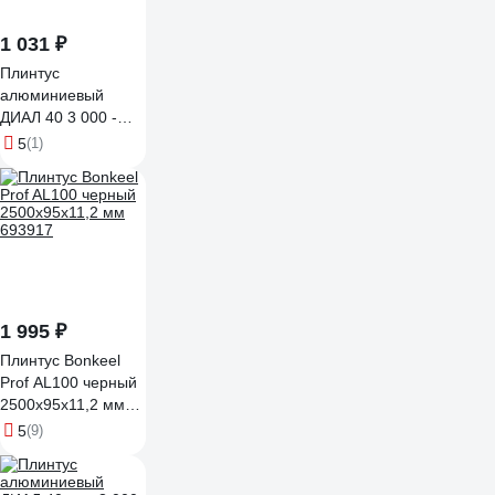
4680427143274
1 031 ₽
Плинтус
алюминиевый
ДИАЛ 40 3 000 -
6063 Т6 черный
5
(1)
матовый
4687204783364
1 995 ₽
Плинтус Bonkeel
Prof AL100 черный
2500х95х11,2 мм
693917
5
(9)