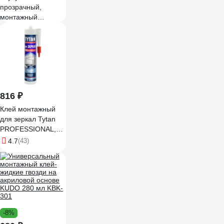
прозрачный,
монтажный
универсальный
клей Silfix,
прозрачный, 280
мл SFK_280_clear
816 ₽
Клей монтажный
для зеркал Tytan
PROFESSIONAL,
бежевый, 310 мл,
4.7
(43)
96221, 27103
-8%