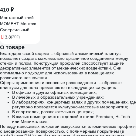
410 ₽
Монтажный клей
МОМЕНТ Монтаж
Суперсильный
Прозрачный 185 г
3.8
(202)
Б0022978 1317436
О товаре
Благодаря своей форме L-образный алюминиевый плинтус
позволяет создать максимально органичное соединение между
стеной и полом. Конструкция профилей способствует защите
декоративных элементов от механических воздействий. Они
оптимально подходят для использования в помещениях
различного назначения.
Сферы применения и основные разновидности. L-образные
плинтусы для пола применяются в следующих ситуациях:
В офисах и других офисных помещениях;
В лечебных и образовательных учреждениях;
В лабораториях, концертных залах и других помещениях, где
регулярно проводятся культурно-массовые мероприятия;
В спортзалах, развлекательных центрах;
В жилых помещениях с отделкой в стиле Premium, Hi-Tech
или Минимализм.
По виду наносимых покрытий выпускаются алюминиевые профиля
с анодированной поверхностью, с полимерным покрытием (в