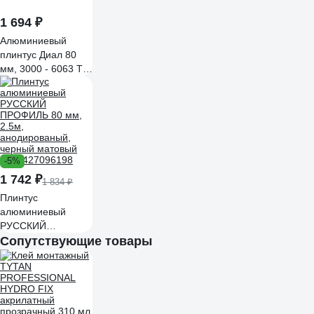
1 694 ₽
Алюминиевый
плинтус Диал 80
мм, 3000 - 6063 Т6
ШАМПАНЬ матовая
4687207099448
-5%
1 742 ₽
1 834 ₽
Плинтус
алюминиевый
РУССКИЙ
ПРОФИЛЬ 80 мм,
Сопутствующие товары
2.5м,
анодированый,
черный матовый
4680427096198