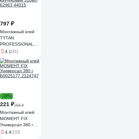
797 ₽
Монтажный клей
TYTAN
PROFESSIONAL
HEAVY DUTY
4.1
(41)
каучуковый 310мл
62963 44015
-18%
221 ₽
268 ₽
Монтажный клей
МОМЕНТ FIX
Универсал 380 г
Б0025177 2124747
4.4
(103)