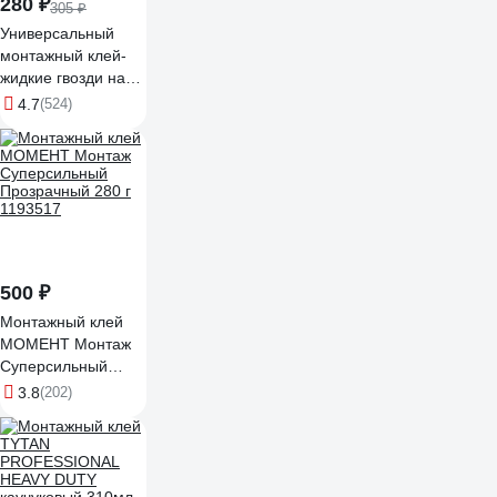
280 ₽
305 ₽
Универсальный
монтажный клей-
жидкие гвозди на
акриловой основе
4.7
(524)
KUDO 280 мл KBK-
301
500 ₽
Монтажный клей
МОМЕНТ Монтаж
Суперсильный
Прозрачный 280 г
3.8
(202)
1193517