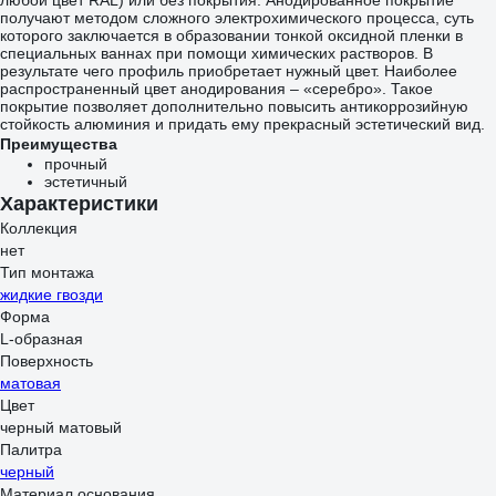
любой цвет RAL) или без покрытия. Анодированное покрытие
получают методом сложного электрохимического процесса, суть
которого заключается в образовании тонкой оксидной пленки в
специальных ваннах при помощи химических растворов. В
результате чего профиль приобретает нужный цвет. Наиболее
распространенный цвет анодирования – «серебро». Такое
покрытие позволяет дополнительно повысить антикоррозийную
стойкость алюминия и придать ему прекрасный эстетический вид.
Преимущества
прочный
эстетичный
Характеристики
Коллекция
нет
Тип монтажа
жидкие гвозди
Форма
L-образная
Поверхность
матовая
Цвет
черный матовый
Палитра
черный
Материал основания