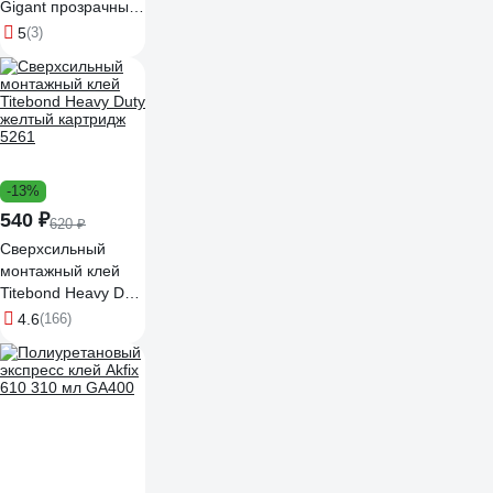
Gigant прозрачный
310 мл GLN-310
5
(3)
-13%
540 ₽
620 ₽
Сверхсильный
монтажный клей
Titebond Heavy Duty
желтый картридж
4.6
(166)
5261