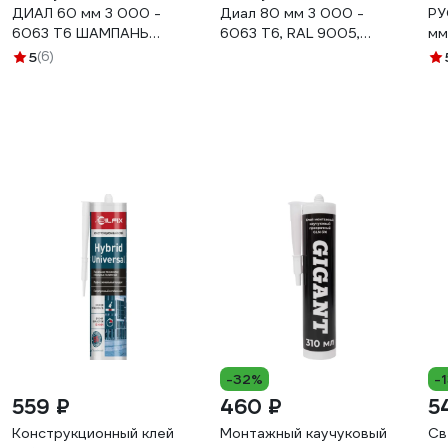
ДИАЛ 60 мм 3 000 -
Диал 80 мм 3 000 -
РУ
6063 Т6 ШАМПАНЬ
6063 Т6, RAL 9005,
мм
матовая 4687207099417
глубокий черный матовый
ма
5
(6)
4687207099424
-32%
-
559 ₽
460 ₽
5
Конструкционный клей
Монтажный каучуковый
Св