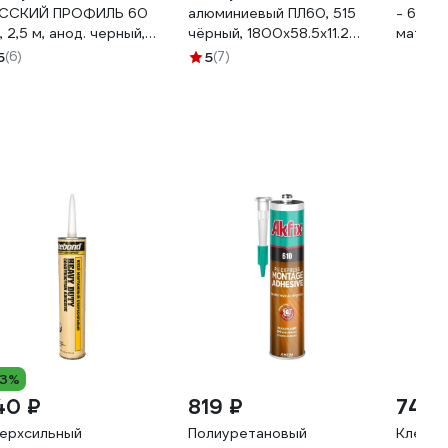
ССКИЙ ПРОФИЛЬ 60
алюминиевый ПЛ60, 515
- 6063
, 2,5 м, анод. черный,
чёрный, 1800x58.5x11.2
матовы
товый 4680427096174
мм 561123
5
(6)
5
(7)
13%
40 ₽
819 ₽
745 
ерхсильный
Полиуретановый
Клей н