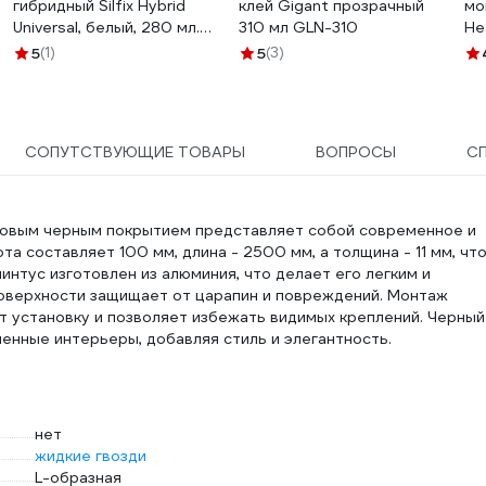
гибридный Silfix Hybrid
клей Gigant прозрачный
мо
Universal, белый, 280 мл.
310 мл GLN-310
He
SHUW280
ка
5
(1)
5
(3)
СОПУТСТВУЮЩИЕ ТОВАРЫ
ВОПРОСЫ
С
овым черным покрытием представляет собой современное и
а составляет 100 мм, длина - 2500 мм, а толщина - 11 мм, чт
нтус изготовлен из алюминия, что делает его легким и
поверхности защищает от царапин и повреждений. Монтаж
 установку и позволяет избежать видимых креплений. Черный
енные интерьеры, добавляя стиль и элегантность.
нет
жидкие гвозди
L-образная