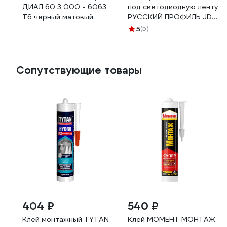
ДИАЛ 60 3 000 - 6063
под светодиодную ленту
Т6 черный матовый
РУССКИЙ ПРОФИЛЬ JD
4687204783388
21-60мм led 2.5м,
5
(5)
анодированный, черный,
матовый, в комплекте
рассеиватель 1шт.
4680427143274
Сопутствующие товары
404 ₽
540 ₽
Клей монтажный TYTAN
Клей МОМЕНТ МОНТАЖ