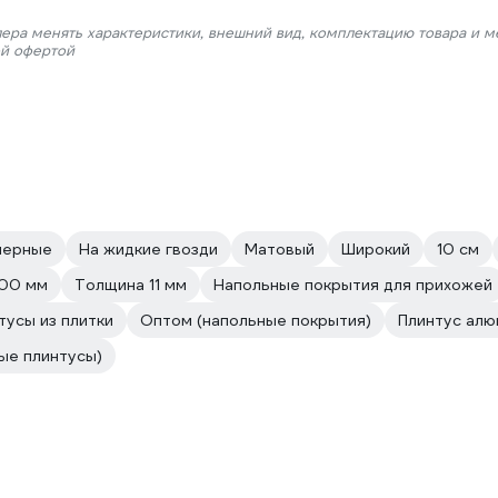
лера менять характеристики, внешний вид, комплектацию товара и м
ой офертой
мерные
На жидкие гвозди
Матовый
Широкий
10 см
100 мм
Толщина 11 мм
Напольные покрытия для прихожей
усы из плитки
Оптом (напольные покрытия)
Плинтус алю
ые плинтусы)