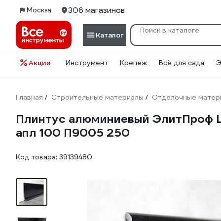
306 магазинов
Москва
Каталог
Акции
Инструмент
Крепеж
Всё для сада
Э
Главная
Строительные материалы
Отделочные матер
/
/
Плинтус алюминиевый ЭлитПроф L
апл 100 П9005 250
Код товара:
39139480