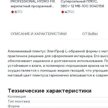
PROFESSIONAL HYDRO FIX
Суперсильный ПЛЮС,
акрилатный прозрачный
380 г 12 МB-100 3040158
310 мл 274655
5
(10)
4
(152)
ОПИСАНИЕ И ХАРАКТЕРИСТИКИ
ОТЗЫВЫ
Алюминиевый плинтус ЭлитПроф L-образной формы с мат
практичное решение для оформления интерьера. Его высот
обеспечивает надежное и долговечное использование. Пли
устойчивым к влаге, а полимерно-порошковая краска на 
осуществляется с помощью жидких гвоздей, что упрощает
матовый цвет плинтуса гармонично вписывается в соврем
Технические характеристики
Коллекция
Тип монтажа
Форма