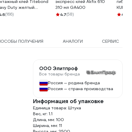
нтажный клей Titebond
экспресс клей Akfix 610
гибрид
avy Duty желтый
310 мл GA400
KUDO К
ртридж 5261
белый,
4.6
(166)
4.7
(58)
4.9
(1
ПОСОБЫ ПОЛУЧЕНИЯ
АНАЛОГИ
СЕРВИС
ООО Элитпроф
о
Все товары бренда
Россия — родина бренда
Россия — страна производства
Информация об упаковке
Единица товара: Штука
Вес, кг: 1.1
Длина, мм: 100
Ширина, мм: 11
Высота, мм: 2500