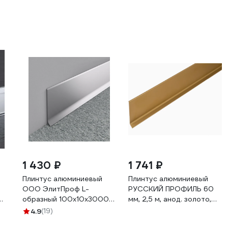
1 430 ₽
1 741 ₽
Плинтус алюминиевый
Плинтус алюминиевый
ООО ЭлитПроф L-
РУССКИЙ ПРОФИЛЬ 60
образный 100х10х3000
мм, 2,5 м, анод. золото,
ро
мм, анодированное
матовый 4680427118500
4.9
(19)
серебро АПЛ 100 АСР