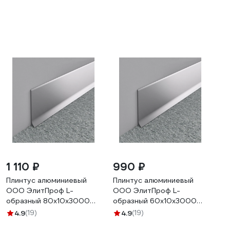
1 110 ₽
990 ₽
Плинтус алюминиевый
Плинтус алюминиевый
ООО ЭлитПроф L-
ООО ЭлитПроф L-
образный 80х10х3000
образный 60х10х3000
мм, анодированное
мм, анодированное
4.9
(19)
4.9
(19)
серебро АПЛ 80 АСР
серебро АПЛ 60 АСР