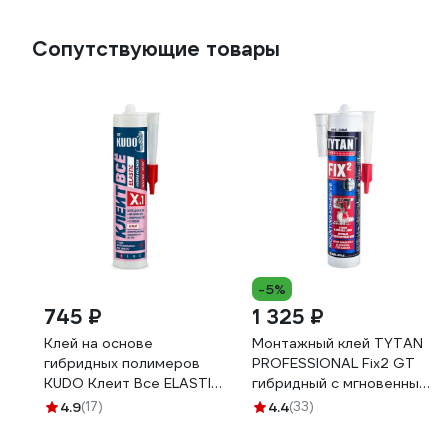
4680427144844
Сопутствующие товары
-5%
745 ₽
1 325 ₽
Клей на основе
Монтажный клей TYTAN
гибридных полимеров
PROFESSIONAL Fix2 GT
KUDO Клеит Все ELASTIС
гибридный с мгновенным
белый, 280 мл KX-1W
начальным схватыванием,
4.9
(17)
4.4
(33)
290 мл 73891