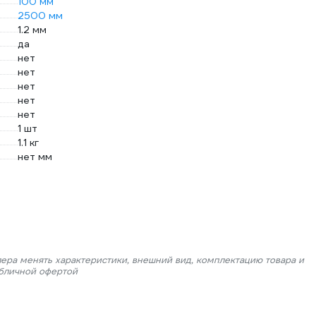
100 мм
2500 мм
1.2 мм
да
нет
нет
нет
нет
нет
1 шт
1.1 кг
нет мм
лера менять характеристики, внешний вид, комплектацию товара и
убличной офертой