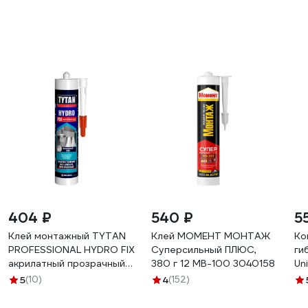
300
404 ₽
540 ₽
5
Клей монтажный TYTAN
Клей МОМЕНТ МОНТАЖ
Ко
PROFESSIONAL HYDRO FIX
Суперсильный ПЛЮС,
ги
акрилатный прозрачный
380 г 12 МB-100 3040158
Un
310 мл 274655
S
5
(10)
4
(152)