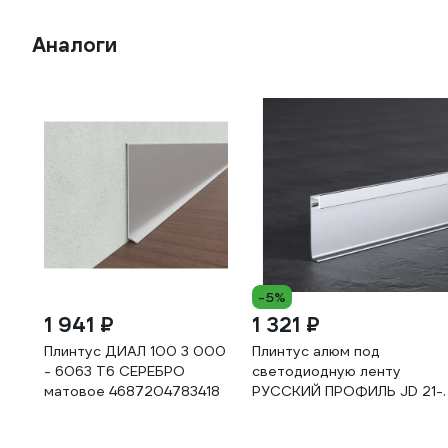
Аналоги
-5%
1 941 ₽
1 321 ₽
Плинтус ДИАЛ 100 3 000
Плинтус алюм под
- 6063 Т6 СЕРЕБРО
светодиодную ленту
матовое 4687204783418
РУССКИЙ ПРОФИЛЬ JD 21-
60мм led 2,5м анод сереб
матовый в компл рассеив