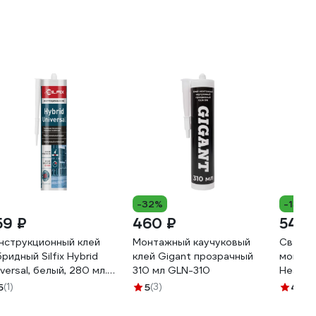
300
300
-32%
-13%
59 ₽
460 ₽
540 
нструкционный клей
Монтажный каучуковый
Сверхс
бридный Silfix Hybrid
клей Gigant прозрачный
монтаж
iversal, белый, 280 мл.
310 мл GLN-310
Heavy 
HUW280
картри
5
(1)
5
(3)
4.6
(1