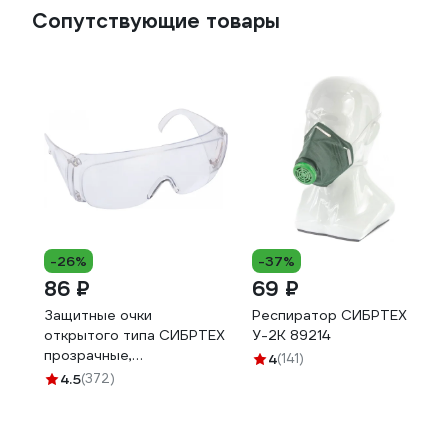
Сопутствующие товары
-26%
-37%
86 ₽
69 ₽
Защитные очки
Респиратор СИБРТЕХ
открытого типа СИБРТЕХ
У-2К 89214
прозрачные,
4
(141)
ударопрочный
4.5
(372)
поликарбонат, боковая и
верхняя защита 89155