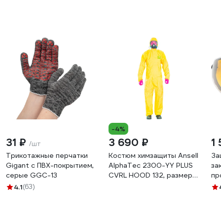
-4%
31 ₽
3 690 ₽
1 
/шт
Трикотажные перчатки
Костюм химзащиты Ansell
За
Gigant с ПВХ-покрытием,
AlphaTec 2300-YY PLUS
за
серые GGC-13
CVRL HOOD 132, размер
пр
2XL 2300-132-2XL
02
4.1
(63)