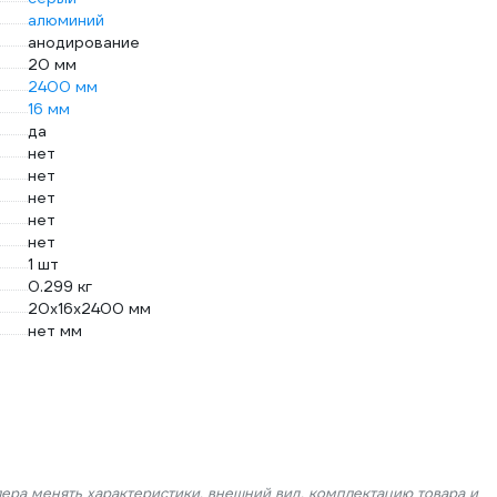
алюминий
анодирование
20 мм
2400 мм
16 мм
да
нет
нет
нет
нет
нет
1 шт
0.299 кг
20х16х2400 мм
нет мм
лера менять характеристики, внешний вид, комплектацию товара и