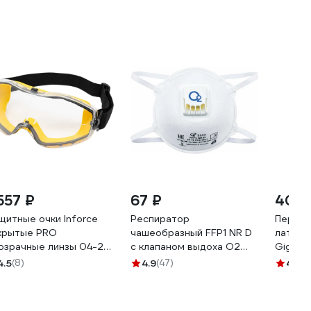
557 ₽
67 ₽
40 
щитные очки Inforce
Респиратор
Перчат
крытые PRO
чашеобразный FFP1 NR D
латекс
озрачные линзы 04-24-
с клапаном выдоха О2
Gigant 
2111
зелены
4.5
(8)
4.9
(47)
4
(105