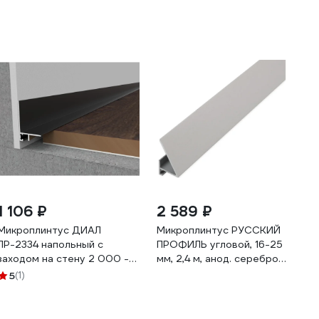
1 106 ₽
2 589 ₽
Микроплинтус ДИАЛ
Микроплинтус РУССКИЙ
ПР-2334 напольный с
ПРОФИЛЬ угловой, 16-25
заходом на стену 2 000 -
мм, 2,4 м, анод. серебро,
6063 Т6 серебро матовое
матовый 4680427130854
5
(1)
4687204783456