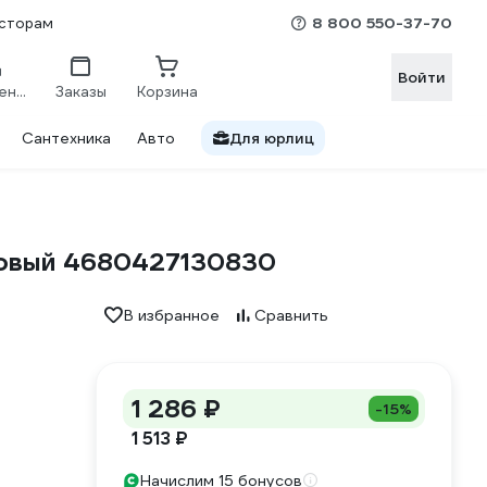
8 800 550-37-70
сторам
Войти
Сравнение
Заказы
Корзина
Сантехника
Авто
Для юрлиц
товый 4680427130830
В избранное
Сравнить
1 286 ₽
-15%
1 513 ₽
Начислим 15 бонусов