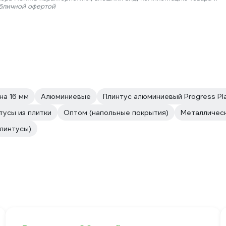
убличной офертой
на 16 мм
Алюминиевые
Плинтус алюминиевый Progress Pl
усы из плитки
Оптом (напольные покрытия)
Металлическ
линтусы)