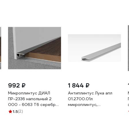
992 ₽
1 844 ₽
Микроплинтус ДИАЛ
Антиплинтус Лука апл
ПР-2336 напольный 2
01.2700.01л
000 - 6063 Т6 серебро
микроплинтус,
матовое 4687204783517
серебристый, матовый
1.5
(2)
УТ000079106