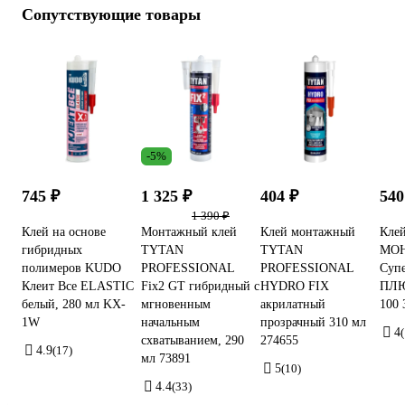
Сопутствующие товары
-5%
745 ₽
1 325 ₽
404 ₽
540
1 390 ₽
Клей на основе
Монтажный клей
Клей монтажный
Кле
гибридных
TYTAN
TYTAN
МО
полимеров KUDO
PROFESSIONAL
PROFESSIONAL
Суп
Клеит Все ELASTIС
Fix2 GT гибридный с
HYDRO FIX
ПЛЮ
белый, 280 мл KX-
мгновенным
акрилатный
100 
1W
начальным
прозрачный 310 мл
4
схватыванием, 290
274655
4.9
(17)
мл 73891
5
(10)
4.4
(33)