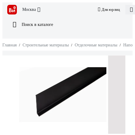
Москва
Для юрлиц
Поиск в каталоге
Главная
/
Строительные материалы
/
Отделочные материалы
/
Напол