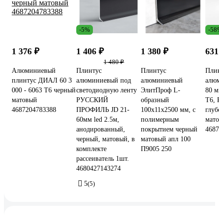
-5%
-58
1 376 ₽
1 406 ₽
1 380 ₽
631
1 480 ₽
Алюминиевый
Плинтус
Плинтус
Пли
плинтус ДИАЛ 60 3
алюминиевый под
алюминиевый
алю
000 - 6063 Т6 черный
светодиодную ленту
ЭлитПроф L-
80 м
матовый
РУССКИЙ
образный
Т6, 
4687204783388
ПРОФИЛЬ JD 21-
100x11x2500 мм, с
глуб
60мм led 2.5м,
полимерным
мат
анодированный,
покрытием черный
4687
черный, матовый, в
матовый апл 100
комплекте
П9005 250
рассеиватель 1шт.
4680427143274
5
(5)