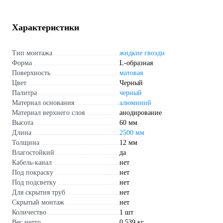
Характеристики
Тип монтажа
жидкие гвозди
Форма
L-образная
Поверхность
матовая
Цвет
Черный
Палитра
черный
Материал основания
алюминий
Материал верхнего слоя
анодирование
Высота
60 мм
Длина
2500 мм
Толщина
12 мм
Влагостойкий
да
Кабель-канал
нет
Под покраску
нет
Под подсветку
нет
Для скрытия труб
нет
Скрытый монтаж
нет
Количество
1 шт
Вес нетто
0.539 кг