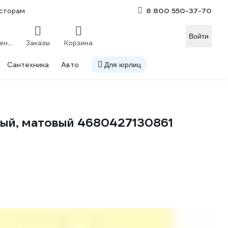
8 800 550-37-70
сторам
Войти
Сравнение
Заказы
Корзина
Сантехника
Авто
Для юрлиц
ный, матовый 4680427130861