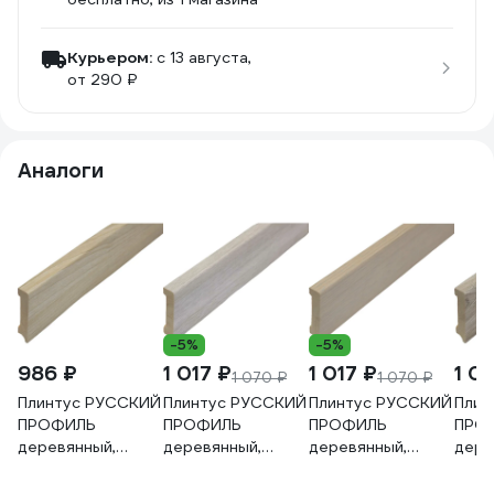
Курьером:
c 13 августа,
от 290 ₽
Аналоги
-5%
-5%
986 ₽
1 017 ₽
1 017 ₽
1 0
1 070 ₽
1 070 ₽
Плинтус РУССКИЙ
Плинтус РУССКИЙ
Плинтус РУССКИЙ
Плин
ПРОФИЛЬ
ПРОФИЛЬ
ПРОФИЛЬ
ПРО
деревянный,
деревянный,
деревянный,
дере
65х16х2400 мм,
80х16х2400 мм,
80х16х2400 мм,
80х1
Дуб Гренланд
Дуб Спрингфилд
Дуб Беленый
Дуб