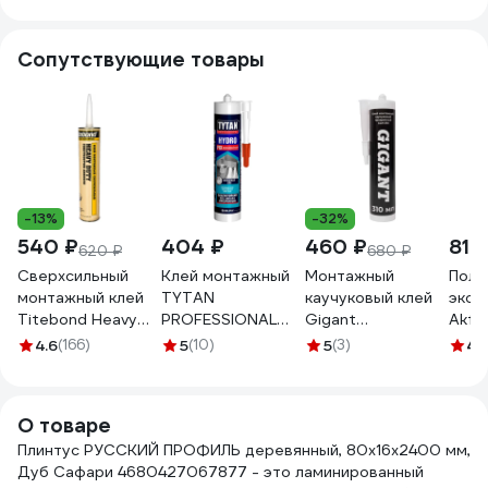
4680427068522
4680427067891
4680427067792
4680
Сопутствующие товары
-13%
-32%
540 ₽
404 ₽
460 ₽
819
620 ₽
680 ₽
Сверхсильный
Клей монтажный
Монтажный
Поли
монтажный клей
TYTAN
каучуковый клей
эксп
Titebond Heavy
PROFESSIONAL
Gigant
Akfix
Duty желтый
HYDRO FIX
прозрачный 310
GA4
4.6
(166)
5
(10)
5
(3)
4.
картридж 5261
акрилатный
мл GLN-310
прозрачный 310
мл 274655
О товаре
Плинтус РУССКИЙ ПРОФИЛЬ деревянный, 80х16х2400 мм,
Дуб Сафари 4680427067877 - это ламинированный