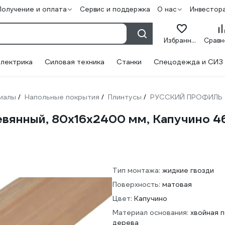
Получение и оплата
Сервис и поддержка
О нас
Инвестор
Избранное
лектрика
Силовая техника
Станки
Спецодежда и СИЗ
иалы
Напольные покрытия
Плинтусы
РУССКИЙ ПРОФИЛЬ
/
/
/
янный, 80х16х2400 мм, Капучино 
Тип монтажа:
жидкие гвозди
Поверхность:
матовая
Цвет:
Капучино
Материал основания:
хвойная 
дерева