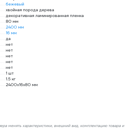
бежевый
хвойная порода дерева
декоративная ламинированная пленка
80 мм
2400 мм
16 мм
да
нет
нет
нет
нет
нет
1 шт
1.5 кг
2400х16х80 мм
лера менять характеристики, внешний вид, комплектацию товара и