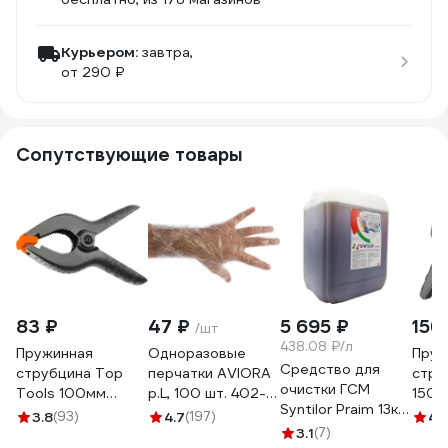
Курьером:
завтра,
от 290 ₽
Сопутствующие товары
83 ₽
47 ₽
5 695 ₽
156
/шт
438.08 ₽/л
Пружинная
Одноразовые
Пруж
Средство для
струбцина Top
перчатки AVIORA
стру
очистки ГСМ
Tools 100мм
р.L, 100 шт. 402-
150 
Syntilor Praim 13кг
12A410
779
HQS
3.8
(93)
4.7
(197)
4.
1054
3.1
(7)