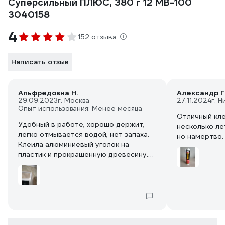
Суперсильный ПЛЮС, 380 г 12 МB-100
3040158
4
152 отзыва
Написать отзыв
Альфредовна Н.
Александр Г
29.09.2023
г. Москва
27.11.2024
г. 
Опыт использования: Менее месяца
Отличный кле
Удобный в работе, хорошо держит,
несколько ле
легко отмывается водой, нет запаха.
но намертво.
Клеила алюминиевый уголок на
пластик и прокрашенную древесину.
Те углы, что проклеены аналогичным
тюбиком 6 лет назад - держатся в
домике, промерзающим зимой без
изменений. Хороший клей. Покупала в
июне за 281р