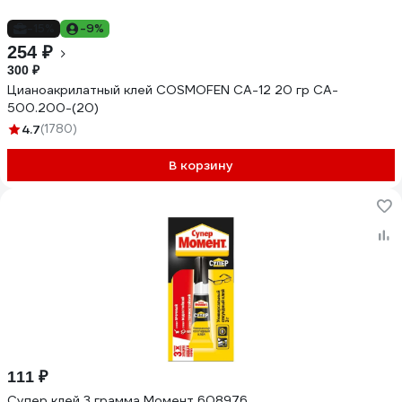
-15%
-9%
254 ₽
300 ₽
Цианоакрилатный клей COSMOFEN CA-12 20 гр CA-
500.200-(20)
4.7
(1780)
В корзину
111 ₽
Супер клей 3 грамма Момент 608976