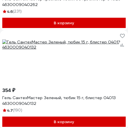
4630009040262
4.6
(231)
В корзину
354 ₽
Гель СантехМастер Зеленый, тюбик 15 г, блистер 04013
4630009040132
4.7
(190)
В корзину