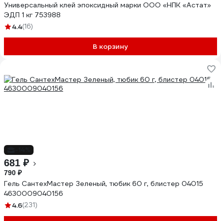
Универсальный клей эпоксидный марки ООО «НПК «Астат»
ЭДП 1 кг 753988
4.4
(16)
В корзину
-14%
681 ₽
790 ₽
Гель СантехМастер Зеленый, тюбик 60 г, блистер 04015
4630009040156
4.6
(231)