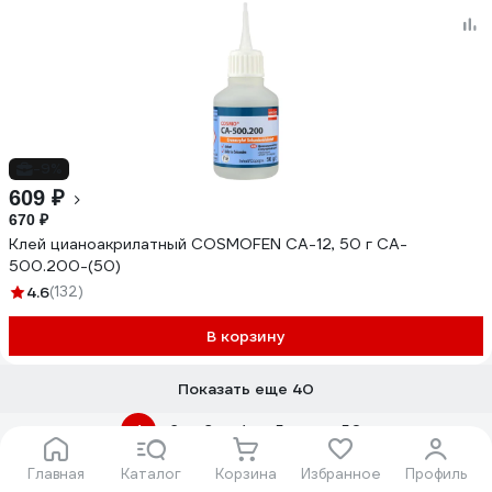
-9%
609 ₽
670 ₽
Клей цианоакрилатный COSMOFEN CA-12, 50 г CA-
500.200-(50)
4.6
(132)
В корзину
Показать еще 40
1
2
3
4
5
...
50
Часто ищут
Главная
Каталог
Корзина
Избранное
Профиль
Реакционный
Контактный