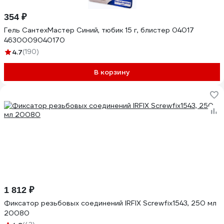
354 ₽
Гель СантехМастер Синий, тюбик 15 г, блистер 04017
4630009040170
4.7
(190)
В корзину
1 812 ₽
Фиксатор резьбовых соединений IRFIX Screwfix1543, 250 мл
20080