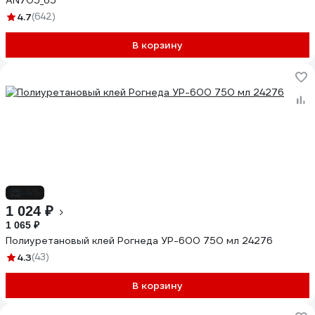
AN705_65
4.7
(642)
В корзину
-4%
1 024 ₽
1 065 ₽
Полиуретановый клей Рогнеда УР-600 750 мл 24276
4.3
(43)
В корзину