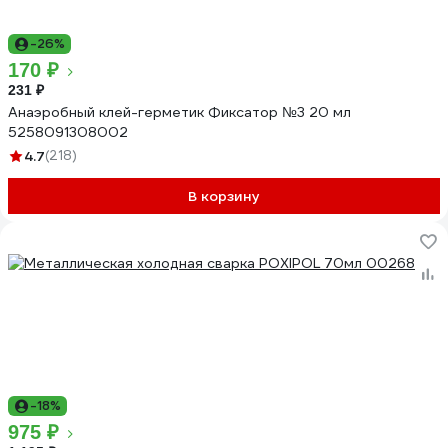
-26%
170 ₽
231 ₽
Анаэробный клей-герметик Фиксатор №3 20 мл
5258091308002
4.7
(218)
В корзину
-18%
975 ₽