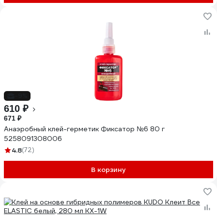
-9%
610 ₽
671 ₽
Анаэробный клей-герметик Фиксатор №6 80 г
5258091308006
4.8
(72)
В корзину