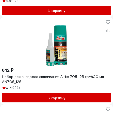
4.9
(43)
В корзину
842 ₽
Набор для экспресс склеивания Akfix 705 125 гр+400 мл
AN705_125
4.7
(642)
В корзину