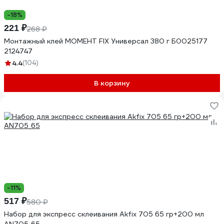
-18%
221 ₽
268 ₽
Монтажный клей МОМЕНТ FIX Универсал 380 г Б0025177
2124747
4.4
(104)
В корзину
-11%
517 ₽
580 ₽
Набор для экспресс склеивания Akfix 705 65 гр+200 мл