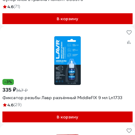
4.6
(71)
В корзину
-3%
335 ₽
347 ₽
Фиксатор резьбы Лавр разъёмный MiddleFIX 9 мл Ln1733
4.6
(29)
В корзину