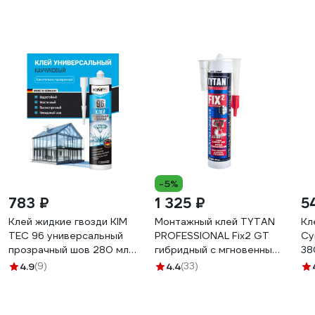
-5%
783 ₽
1 325 ₽
5
Клей жидкие гвозди KIM
Монтажный клей TYTAN
Кл
TEC 96 универсальный
PROFESSIONAL Fix2 GT
Су
прозрачный шов 280 мл
гибридный с мгновенным
38
03-01-96
начальным схватыванием,
4.9
(9)
4.4
(33)
290 мл 73891