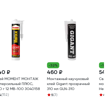
-32%
-13%
40 ₽
460 ₽
540 
ей МОМЕНТ МОНТАЖ
Монтажный каучуковый
Сверхс
персильный ПЛЮС,
клей Gigant прозрачный
монтаж
0 г 12 МB-100 3040158
310 мл GLN-310
Heavy 
картри
4
(152)
5
(3)
4.6
(1