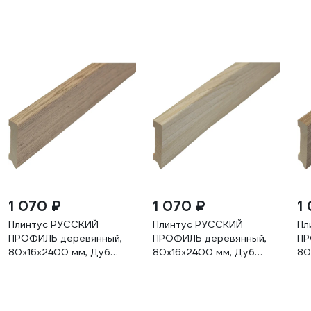
1 070 ₽
1 070 ₽
1
Плинтус РУССКИЙ
Плинтус РУССКИЙ
Пл
ПРОФИЛЬ деревянный,
ПРОФИЛЬ деревянный,
ПР
80х16х2400 мм, Дуб
80х16х2400 мм, Дуб
80
Блекфорд
Гренланд
Ан
4680427067808
4680427067822
46