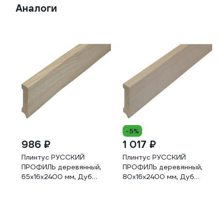
Аналоги
-5%
986 ₽
1 017 ₽
Плинтус РУССКИЙ
Плинтус РУССКИЙ
ПРОФИЛЬ деревянный,
ПРОФИЛЬ деревянный,
65х16х2400 мм, Дуб
80х16х2400 мм, Дуб
Гренланд
Беленый 4680427067792
4680427068522