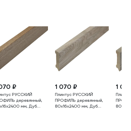
 070 ₽
1 070 ₽
1 07
интус РУССКИЙ
Плинтус РУССКИЙ
Плинту
ОФИЛЬ деревянный,
ПРОФИЛЬ деревянный,
ПРОФИЛ
х16х2400 мм, Дуб
80х16х2400 мм, Дуб
80х16х
дерсон
Мелфорд 4680427069314
грей 4
80427067716