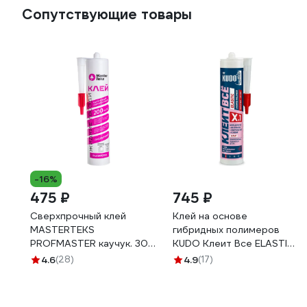
Сопутствующие товары
-16%
475 ₽
745 ₽
Сверхпрочный клей
Клей на основе
MASTERTEKS
гибридных полимеров
PROFMASTER каучук. 300
KUDO Клеит Все ELASTIС
г бесцветный 200 кг/м2
белый, 280 мл KX-1W
4.6
(28)
4.9
(17)
12 53432