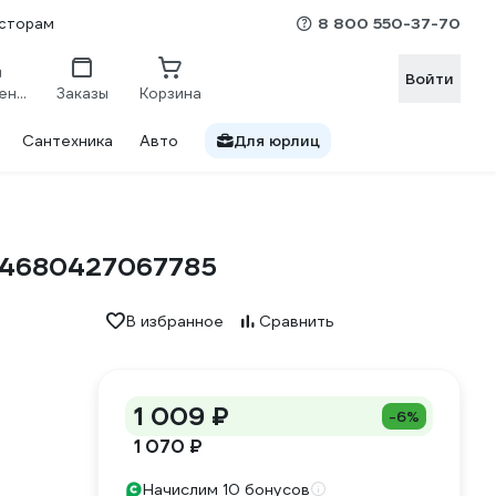
8 800 550-37-70
сторам
Войти
Сравнение
Заказы
Корзина
Сантехника
Авто
Для юрлиц
 4680427067785
В избранное
Сравнить
1 009 ₽
-6%
1 070 ₽
Начислим 10 бонусов