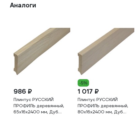
Аналоги
-5%
986 ₽
1 017 ₽
Плинтус РУССКИЙ
Плинтус РУССКИЙ
ПРОФИЛЬ деревянный,
ПРОФИЛЬ деревянный,
65х16х2400 мм, Дуб
80х16х2400 мм, Дуб
Гренланд
Беленый 4680427067792
4680427068522