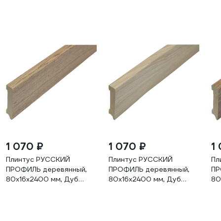
1 070 ₽
1 070 ₽
1
Плинтус РУССКИЙ
Плинтус РУССКИЙ
Пл
ПРОФИЛЬ деревянный,
ПРОФИЛЬ деревянный,
ПР
80х16х2400 мм, Дуб
80х16х2400 мм, Дуб
80
Блекфорд
Гренланд
Ан
4680427067808
4680427067822
46