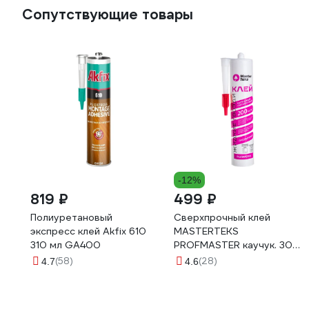
Сопутствующие товары
-12%
819 ₽
499 ₽
Полиуретановый
Сверхпрочный клей
экспресс клей Akfix 610
MASTERTEKS
310 мл GA400
PROFMASTER каучук. 300
г бесцветный 200 кг/м2
(58)
(28)
4.7
4.6
12 53432