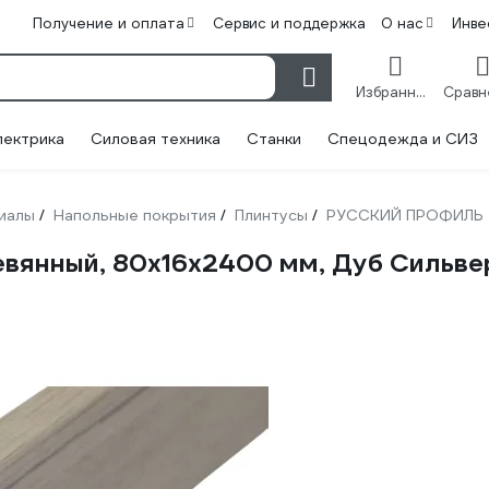
Получение и оплата
Сервис и поддержка
О нас
Инве
Избранное
лектрика
Силовая техника
Станки
Спецодежда и СИЗ
иалы
Напольные покрытия
Плинтусы
РУССКИЙ ПРОФИЛЬ
/
/
/
янный, 80х16х2400 мм, Дуб Сильв