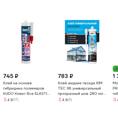
-
745 ₽
783 ₽
1
Клей на основе
Клей жидкие гвозди KIM
Мо
гибридных полимеров
TEC 96 универсальный
PR
KUDO Клеит Все ELASTIС
прозрачный шов 280 мл
ги
белый, 280 мл KX-1W
03-01-96
на
(17)
(9)
4.9
4.9
29