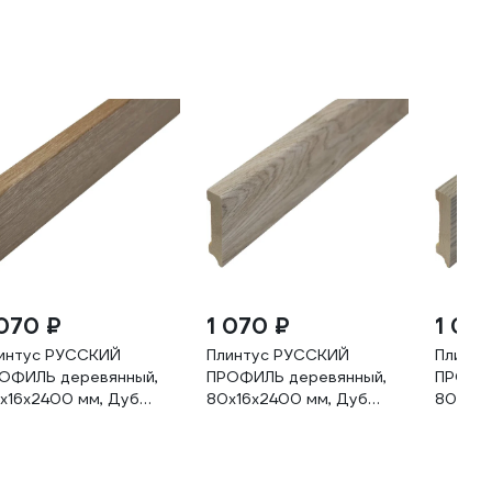
 070 ₽
1 070 ₽
1 07
интус РУССКИЙ
Плинтус РУССКИЙ
Плинту
ОФИЛЬ деревянный,
ПРОФИЛЬ деревянный,
ПРОФИЛ
х16х2400 мм, Дуб
80х16х2400 мм, Дуб
80х16х
дерсон
Мелфорд 4680427069314
грей 4
80427067716