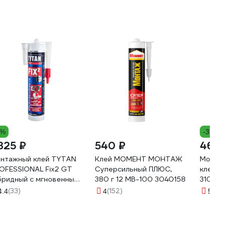
5%
-32%
 325 ₽
540 ₽
460 
нтажный клей TYTAN
Клей МОМЕНТ МОНТАЖ
Монтаж
OFESSIONAL Fix2 GT
Суперсильный ПЛЮС,
клей G
бридный с мгновенным
380 г 12 МB-100 3040158
310 мл
чальным схватыванием,
(33)
(152)
(3)
4.4
4
5
0 мл 73891