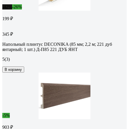
-42%
-26%
199 ₽
345 ₽
Напольный плинтус DECONIKA (85 мм; 2,2 м; 221 дуб
янтарный; 1 шт.) Д-П85 221 ДУБ ЯНТ
5
(3)
В корзину
-5%
903 ₽