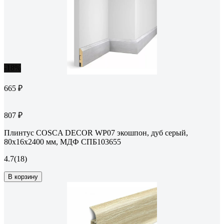
-18%
665 ₽
807 ₽
Плинтус COSCA DECOR WP07 экошпон, дуб серый,
80x16x2400 мм, МДФ СПБ103655
4.7
(18)
В корзину