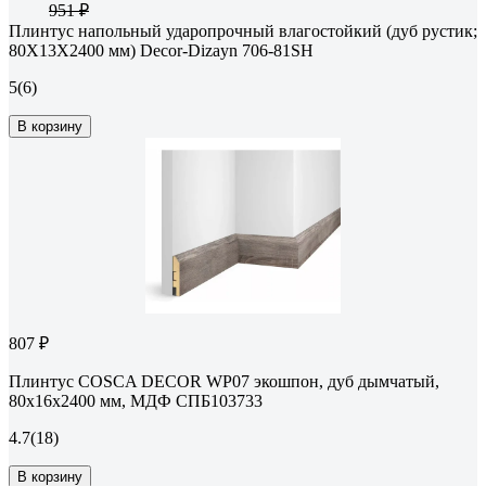
951 ₽
Плинтус напольный ударопрочный влагостойкий (дуб рустик;
80Х13Х2400 мм) Decor-Dizayn 706-81SH
5
(6)
В корзину
807 ₽
Плинтус COSCA DECOR WP07 экошпон, дуб дымчатый,
80x16x2400 мм, МДФ СПБ103733
4.7
(18)
В корзину