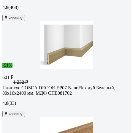
4.8
(468)
В корзину
-51%
601 ₽
1 232 ₽
Плинтус COSCA DECOR ЕP07 NanoFlex дуб Беленый,
80x16x2400 мм, МДФ СПБ081702
4.8
(33)
В корзину