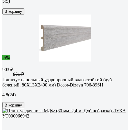
5
(5)
В корзину
-5%
903 ₽
951 ₽
Плинтус напольный ударопрочный влагостойкий (дуб
беленый; 80Х13Х2400 мм) Decor-Dizayn 706-89SH
4.8
(24)
В корзину