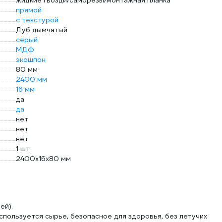
жидкие гвозди/саморезы/монтажная планка
прямой
с текстурой
Дуб дымчатый
серый
МДФ
экошпон
80 мм
2400 мм
16 мм
да
да
нет
нет
нет
1 шт
2400х16х80 мм
ей).
спользуется сырье, безопасное для здоровья, без летучих