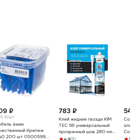
09 ₽
783 ₽
548 
05 ₽/шт
Клей жидкие гвозди KIM
Соедин
бель ёжик
TEC 96 универсальный
элемен
чественный Крепеж
прозрачный шов 280 мл
Cosca 
40 200 шт 0500599
03-01-96
покрас
4.9
(9)
5
(9)