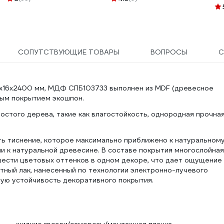
КЧ
СОПУТСТВУЮЩИЕ ТОВАРЫ
ВОПРОСЫ
С
x16x2400 мм, МДФ СПБ103733 выполнен из MDF (древесное
ным покрытием экошпон.
остого дерева, такие как влагостойкость, однородная прочна
ть тиснение, которое максимально приближено к натуральном
и к натуральной древесине. В составе покрытия многослойная
шести цветовых оттенков в одном декоре, что дает ощущение
итный лак, нанесенный по технологии электронно-лучевого
ую устойчивость декоративного покрытия.