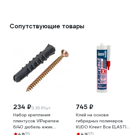
Сопутствующие товары
234 ₽
745 ₽
9.36 ₽/шт
Набор крепления
Клей на основе
плинтусов VIPкрепеж
гибридных полимеров
6/40 дюбель ежик
KUDO Клеит Все ELASTIС
25шт/25шт 23006 VIP
белый, 280 мл KX-1W
4.8
(11)
4.9
(17)