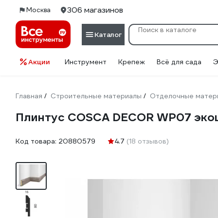
306 магазинов
Москва
Каталог
Акции
Инструмент
Крепеж
Всё для сада
Э
Главная
Строительные материалы
Отделочные матер
/
/
Плинтус COSCA DECOR WP07 экош
Код товара:
20880579
4.7
(18 отзывов)