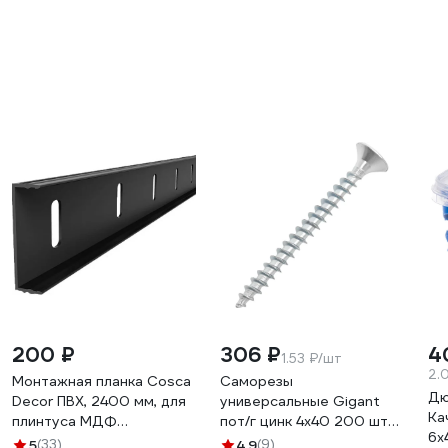
200 ₽
306 ₽
4
1.53 ₽/шт
2.
Монтажная планка Cosca
Саморезы
Дю
Decor ПВХ, 2400 мм, для
универсальные Gigant
Ка
плинтуса МДФ
пот/г цинк 4x40 200 шт
6х
СПБ075515
123830
5
(33)
4.9
(9)