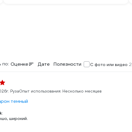
 по:
Оценке
Дате
Полезности
2
С фото или видео
2026
г. Руза
Опыт использования: Несколько месяцев
арон темный
:
ошо, широкий.