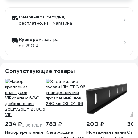
Самовывоз:
сегодня,
бесплатно
, из 1 магазина
Курьером:
завтра,
от 290 ₽
Сопутствующие товары
234 ₽
783 ₽
200 ₽
306
9.36 ₽/шт
Набор крепления
Клей жидкие
Монтажная планка
Сам