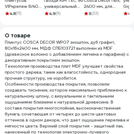
плинтусов
гвозди KIM TEC 96
Cosca Decor ПВХ,
унив
VIPкрепеж 6/40
универсальный
2400 мм, для
Giga
дюбель ежик
прозрачный шов
плинтуса МДФ
4x40
4.8
(11)
4.9
(9)
5
(33)
4.
25шт/25шт 23006
280 мл 03-01-96
СПБ075515
1238
VIP
О товаре
Плинтус COSCA DECOR WP07 экошпон, дуб графит,
80x16x2400 мм, МДФ СПБ103721 выполнен из MDF
(древесное волокно с добавлением лигнина и парафина) с
декоративным покрытием экошпон.
Технология производства плит MDF улучшает свойства
простого дерева, такие как влагостойкость, однородная
прочная структуру, не коробится.
Особенности производства покрытия, позволили
создавать тиснение, которое максимально приближено к
натуральному шпону, с визуальными и тактильными
ощущениями близкими к натуральной древесине. В
составе покрытия многослойная, высококачественная
бумага, сочетающая от четырех до шести цветовых
оттенков в одном декоре, что дает ощущение перелива и
мягкости цвета. Верхний слой покрытия - защитный лак,
нанесенный по технологии электронно-лучевого