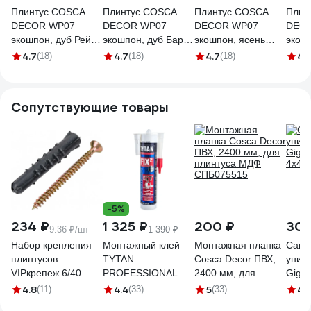
Плинтус COSCA
Плинтус COSCA
Плинтус COSCA
Плин
DECOR WP07
DECOR WP07
DECOR WP07
DEC
экошпон, дуб Рейн,
экошпон, дуб Барон
экошпон, ясень
экош
80x16x2400 мм,
темный,
Коньяк, 80x16x2400
стар
4.7
4.7
4.7
4.
(18)
(18)
(18)
МДФ СПБ103735
80x16x2400 мм,
мм, МДФ
нату
МДФ СПБ103249
СПБ103253
80x1
МДФ 
Сопутствующие товары
-5%
234 ₽
1 325 ₽
200 ₽
306
9.36 ₽/шт
1 390 ₽
Набор крепления
Монтажный клей
Монтажная планка
Само
плинтусов
TYTAN
Cosca Decor ПВХ,
унив
VIPкрепеж 6/40
PROFESSIONAL
2400 мм, для
Gigan
дюбель ежик
Fix2 GT гибридный
плинтуса МДФ
4x40
4.8
4.4
5
4.
(11)
(33)
(33)
25шт/25шт 23006
с мгновенным
СПБ075515