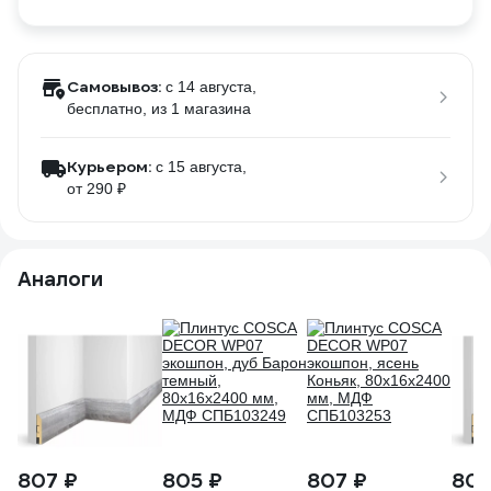
Самовывоз:
c 14 августа,
бесплатно
, из 1 магазина
Курьером:
c 15 августа,
от 290 ₽
Аналоги
807 ₽
805 ₽
807 ₽
807