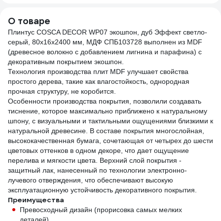
VIP
начальным
схватыванием, 290
О товаре
мл 73891
Плинтус COSCA DECOR WP07 экошпон, дуб Эффект светло-
серый, 80x16x2400 мм, МДФ СПБ103728 выполнен из MDF
(древесное волокно с добавлением лигнина и парафина) с
декоративным покрытием экошпон.
Технология производства плит MDF улучшает свойства
простого дерева, такие как влагостойкость, однородная
прочная структуру, не коробится.
Особенности производства покрытия, позволили создавать
тиснение, которое максимально приближено к натуральному
шпону, с визуальными и тактильными ощущениями близкими к
натуральной древесине. В составе покрытия многослойная,
высококачественная бумага, сочетающая от четырех до шести
цветовых оттенков в одном декоре, что дает ощущение
перелива и мягкости цвета. Верхний слой покрытия -
защитный лак, нанесенный по технологии электронно-
лучевого отверждения, что обеспечивают высокую
эксплуатационную устойчивость декоративного покрытия.
Преимущества
Превосходный дизайн (прорисовка самых мелких
деталей).