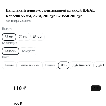
Напольный плинтус с центральной планкой IDEAL
Классик 55 мм, 2.2 м, 201 дуб К-П55п 201 дуб
Код товара: 22388961
Высота
55 мм
70 мм
85 мм
Коллекция
Классик
Комфорт
Цвет
Белый
Венге темный
Вишня
Дуб
Дуб Айсберг
Дуб Б
110 ₽
-29%
155 ₽