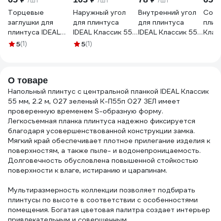
/шт
/шт
/шт
Торцевые
Наружный угол
Внутренний угол
Соед
заглушки для
для плинтуса
для плинтуса
плин
плинтуса IDEAL
IDEAL Классик 55
IDEAL Классик 55
Клас
Классик 55 мм,
мм, 027 зеленый
мм, 027 зеленый
027 
5
(1)
5
(1)
027 зеленый К-
К-П55-Нк-Ф2 027
К-П55-В-Ф2 027
П55-
П55-Тп-Ф1 027
ЗЕЛ
ЗЕЛ
ЗЕЛ
ЗЕЛ
О товаре
Напольный плинтус с центральной планкой IDEAL Классик
55 мм, 2.2 м, 027 зеленый К-П55п 027 ЗЕЛ имеет
проверенную временем S-образную форму.
Легкосъемная планка плинтуса надежно фиксируется
благодаря усовершенствованной конструкции замка.
Мягкий край обеспечивает плотное прилегание изделия к
поверхностям, а также пыле- и водонепроницаемость.
Долговечность обусловлена повышенной стойкостью
поверхности к влаге, истиранию и царапинам.
Мультиразмерность коллекции позволяет подбирать
плинтусы по высоте в соответствии с особенностями
помещения. Богатая цветовая палитра создает интерьер
привлекательным и совершенным.