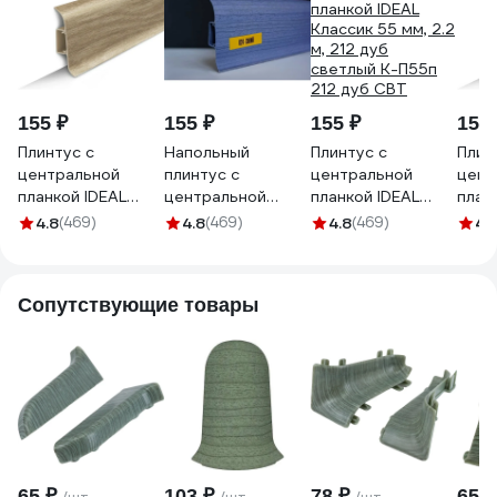
155 ₽
155 ₽
155 ₽
155 
Плинтус с
Напольный
Плинтус с
Плин
центральной
плинтус с
центральной
цент
планкой IDEAL
центральной
планкой IDEAL
план
Классик 55 мм, 2.2
планкой IDEAL
Классик 55 мм, 2.2
Клас
4.8
(469)
4.8
(469)
4.8
(469)
4.
м, 203 дуб
Классик 55 мм, 2.2
м, 212 дуб
м, 2
беленый К-П55п
м, 024 синий К-
светлый К-П55п
серы
203 дуб БЛН
П55п 024 СИН
212 дуб СВТ
ЯСН 
Сопутствующие товары
65 ₽
103 ₽
78 ₽
65 