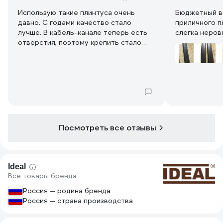
Использую такие плинтуса очень
Бюджетный в
давно. С годами качество стало
приличного п
лучше. В кабель-канале теперь есть
слегка неров
отверстия, поэтому крепить стало
значительно легче.
Выравнивание стен у меня затянулось
бы на долгие месяцы, т. к. одной
справиться с такой задачей сложно.
Плинтуса очень выручили.
И смотрятся достойно, если верно
подобрать цвет.
Цена здесь очень адекватная.
Посмотреть все отзывы
Спасибо!
Ideal
Все товары бренда
Россия — родина бренда
Россия — страна производства