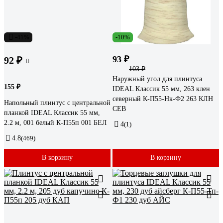
-41%
-10%
93 ₽
92 ₽
103 ₽
Наружный угол для плинтуса
155 ₽
IDEAL Классик 55 мм, 263 клен
северный К-П55-Нк-Ф2 263 КЛН
Напольный плинтус с центральной
СЕВ
планкой IDEAL Классик 55 мм,
2.2 м, 001 белый К-П55п 001 БЕЛ
4
(1)
4.8
(469)
В корзину
В корзину