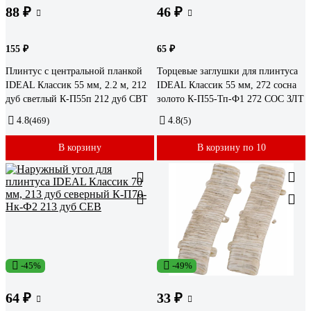
88 ₽
46 ₽
155 ₽
65 ₽
Плинтус с центральной планкой
Торцевые заглушки для плинтуса
IDEAL Классик 55 мм, 2.2 м, 212
IDEAL Классик 55 мм, 272 сосна
дуб светлый К-П55п 212 дуб СВТ
золото К-П55-Тп-Ф1 272 СОС ЗЛТ
4.8
(469)
4.8
(5)
В корзину
В корзину по 10
-45%
-49%
64 ₽
33 ₽