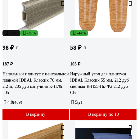
-48%
-30%
-44%
98 ₽
58 ₽
187 ₽
103 ₽
Напольный плинтус с центральной
Наружный угол для плинтуса
планкой IDEAL Классик 70 мм,
IDEAL Классик 55 мм, 212 дуб
2.2 м, 205 дуб капучино К-П70п
светлый К-П55-Нк-Ф2 212 дуб
205
СВТ
4.8
(469)
5
(2)
В корзину
В корзину по 10