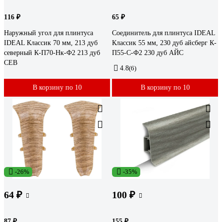
116 ₽
65 ₽
Наружный угол для плинтуса
Соединитель для плинтуса IDEAL
IDEAL Классик 70 мм, 213 дуб
Классик 55 мм, 230 дуб айсберг К-
северный К-П70-Нк-Ф2 213 дуб
П55-С-Ф2 230 дуб АЙС
СЕВ
4.8
(6)
В корзину по 10
В корзину по 10
-26%
-35%
64 ₽
100 ₽
87 ₽
155 ₽