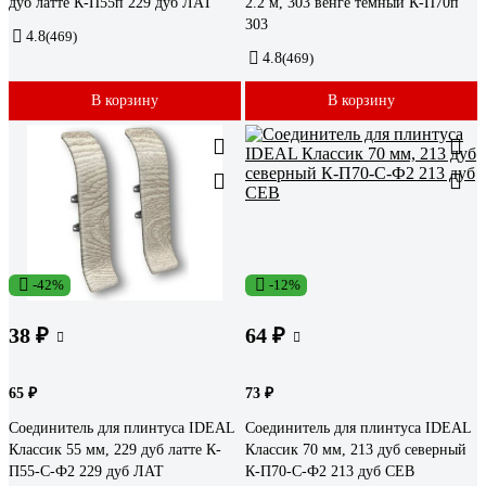
дуб латте К-П55п 229 дуб ЛАТ
2.2 м, 303 венге темный К-П70п
303
4.8
(469)
4.8
(469)
В корзину
В корзину
-42%
-12%
38 ₽
64 ₽
65 ₽
73 ₽
Соединитель для плинтуса IDEAL
Соединитель для плинтуса IDEAL
Классик 55 мм, 229 дуб латте К-
Классик 70 мм, 213 дуб северный
П55-С-Ф2 229 дуб ЛАТ
К-П70-С-Ф2 213 дуб СЕВ