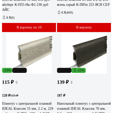
айсберг К-П55-Нк-Ф2 230 дуб
ясень серый К-П85п 253 ЯСН СЕР
АЙС
4.8
(469)
4.8
(6)
В корзину по 10
В корзину
-23%
-26%
-26%
-22%
115 ₽
139 ₽
120 ₽
187 ₽
155 ₽
Плинтус с центральной планкой
Напольный плинтус с центральной
IDEAL Классик 55 мм, 2.2 м, 229
планкой IDEAL Классик 70 мм,