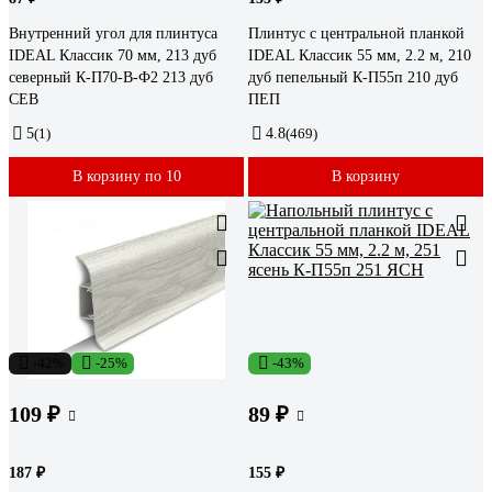
Внутренний угол для плинтуса
Плинтус с центральной планкой
IDEAL Классик 70 мм, 213 дуб
IDEAL Классик 55 мм, 2.2 м, 210
северный К-П70-В-Ф2 213 дуб
дуб пепельный К-П55п 210 дуб
СЕВ
ПЕП
5
(1)
4.8
(469)
В корзину по 10
В корзину
-42%
-25%
-43%
109 ₽
89 ₽
187 ₽
155 ₽