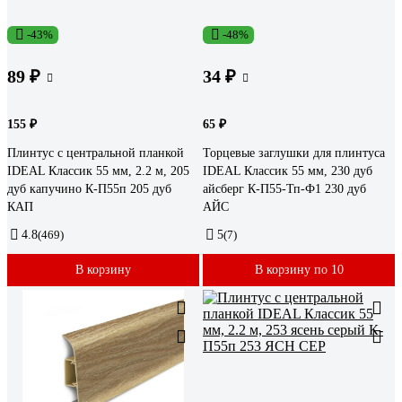
-43%
-48%
89 ₽
34 ₽
155 ₽
65 ₽
Плинтус с центральной планкой
Торцевые заглушки для плинтуса
IDEAL Классик 55 мм, 2.2 м, 205
IDEAL Классик 55 мм, 230 дуб
дуб капучино К-П55п 205 дуб
айсберг К-П55-Тп-Ф1 230 дуб
КАП
АЙС
4.8
(469)
5
(7)
В корзину
В корзину по 10