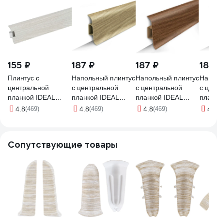
155 ₽
187 ₽
187 ₽
187
Плинтус с
Напольный плинтус
Напольный плинтус
Напо
центральной
с центральной
с центральной
с це
планкой IDEAL
планкой IDEAL
планкой IDEAL
план
Классик 55 мм, 2.2
Классик 70 мм, 2.2
Классик 70 мм, 2.2
Класс
4.8
(469)
4.8
(469)
4.8
(469)
4.8
м, 252 ясень белый
м, 272 сосна золото
м, 281 палисандр
м, 26
К-П55п 252 ЯСН
К-П70п 272
К-П70п 281 ПЛС
К-П7
БЕЛ
Сопутствующие товары