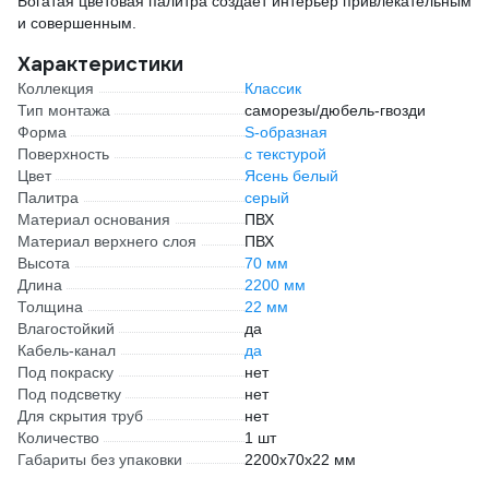
Богатая цветовая палитра создает интерьер привлекательным
и совершенным.
Характеристики
Коллекция
Классик
Тип монтажа
саморезы/дюбель-гвозди
Форма
S-образная
Поверхность
с текстурой
Цвет
Ясень белый
Палитра
серый
Материал основания
ПВХ
Материал верхнего слоя
ПВХ
Высота
70 мм
Длина
2200 мм
Толщина
22 мм
Влагостойкий
да
Кабель-канал
да
Под покраску
нет
Под подсветку
нет
Для скрытия труб
нет
Количество
1 шт
Габариты без упаковки
2200х70х22 мм