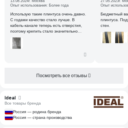
13.08.2024
г. Москва
27.05.2023
г. Мо
Опыт использования: Более года
Опыт использо
Использую такие плинтуса очень давно.
Бюджетный ва
С годами качество стало лучше. В
плинтуса. Под
кабель-канале теперь есть отверстия,
стен.
поэтому крепить стало значительно
легче.
Выравнивание стен у меня затянулось
бы на долгие месяцы, т. к. одной
справиться с такой задачей сложно.
Плинтуса очень выручили.
И смотрятся достойно, если верно
подобрать цвет.
Посмотреть все отзывы
Цена здесь очень адекватная. Спасибо!
Ideal
Все товары бренда
Россия — родина бренда
Россия — страна производства