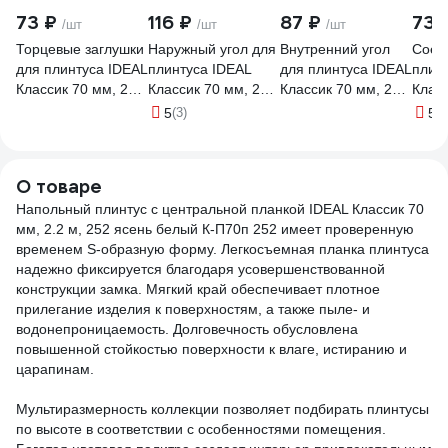
73 ₽
116 ₽
87 ₽
73 
/шт
/шт
/шт
Торцевые заглушки
Наружный угол для
Внутренний угол
Соед
для плинтуса IDEAL
плинтуса IDEAL
для плинтуса IDEAL
плин
Классик 70 мм, 252
Классик 70 мм, 252
Классик 70 мм, 252
Класс
ясень белый К-П70-
ясень белый К-П70-
ясень белый К-П70-
ясен
5
(3)
5
(1
Тп-Ф1 252 ЯСН
Нк-Ф2 252 ЯСН
В-Ф2 252 ЯСН БЕЛ
С-Ф2
БЕЛ
БЕЛ
О товаре
Напольный плинтус с центральной планкой IDEAL Классик 70
мм, 2.2 м, 252 ясень белый К-П70п 252 имеет проверенную
временем S-образную форму. Легкосъемная планка плинтуса
надежно фиксируется благодаря усовершенствованной
конструкции замка. Мягкий край обеспечивает плотное
прилегание изделия к поверхностям, а также пыле- и
водонепроницаемость. Долговечность обусловлена
повышенной стойкостью поверхности к влаге, истиранию и
царапинам.
Мультиразмерность коллекции позволяет подбирать плинтусы
по высоте в соответствии с особенностями помещения.