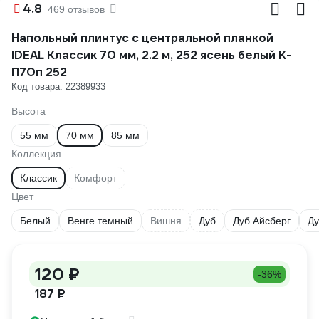
4.8
469 отзывов
Напольный плинтус с центральной планкой
IDEAL Классик 70 мм, 2.2 м, 252 ясень белый К-
П70п 252
Код товара: 22389933
Высота
55 мм
70 мм
85 мм
Коллекция
Классик
Комфорт
Цвет
Белый
Венге темный
Вишня
Дуб
Дуб Айсберг
Ду
120 ₽
-36%
187 ₽