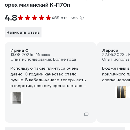
орех миланский К-П70п
4.8
469 отзывов
Написать отзыв
Ирина С.
Лариса
13.08.2024
г. Москва
27.05.2023
г.
Опыт использования: Более года
Опыт использ
Использую такие плинтуса очень
Бюджетный в
давно. С годами качество стало
приличного п
лучше. В кабель-канале теперь есть
слегка неров
отверстия, поэтому крепить стало
значительно легче.
Выравнивание стен у меня затянулось
бы на долгие месяцы, т. к. одной
справиться с такой задачей сложно.
Плинтуса очень выручили.
И смотрятся достойно, если верно
подобрать цвет.