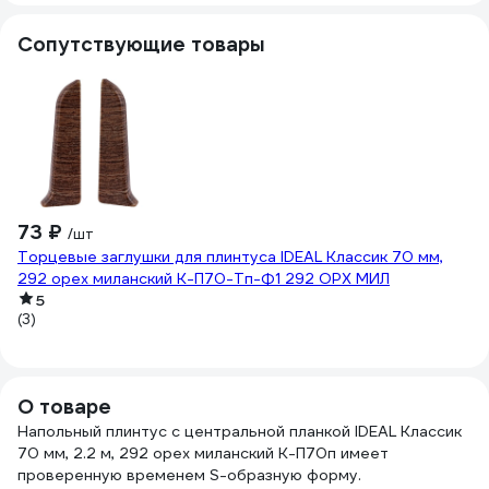
Сопутствующие товары
73 ₽
1
/шт
Торцевые заглушки для плинтуса IDEAL Классик 70 мм,
На
292 орех миланский К-П70-Тп-Ф1 292 ОРХ МИЛ
о
5
(3)
О товаре
Напольный плинтус с центральной планкой IDEAL Классик
70 мм, 2.2 м, 292 орех миланский К-П70п имеет
проверенную временем S-образную форму.