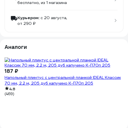
бесплатно
, из 1 магазина
Курьером:
c 20 августа,
от 290 ₽
Аналоги
187 ₽
Напольный плинтус с центральной планкой IDEAL Классик
70 мм, 2.2 м, 205 дуб капучино К-П70п 205
4.8
(469)
1
На
70
(4