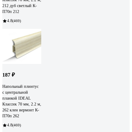
212 дуб светлый К-
П70п 212
4.8
(469)
187 ₽
Напольный плинтус
с центральной
планкой IDEAL
Классик 70 мм, 2.2 м,
262 клен вермонт К-
П70п 262
4.8
(469)