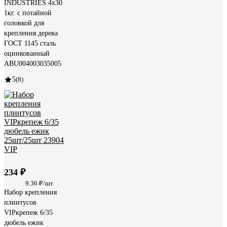
INDUSTRIES 4х30
1кг. с потайной
головкой для
крепления дерева
ГОСТ 1145 сталь
оцинкованный
ABU004003035005
5
(8)
234 ₽
9.36 ₽/шт
Набор крепления
плинтусов
VIPкрепеж 6/35
дюбель ежик