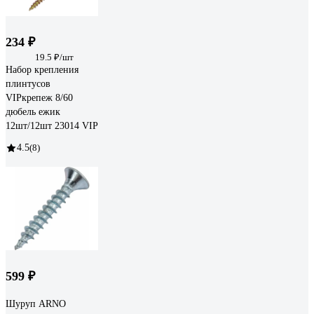
234 ₽
19.5 ₽/шт
Набор крепления
плинтусов
VIPкрепеж 8/60
дюбель ежик
12шт/12шт 23014 VIP
4.5
(8)
599 ₽
Шуруп ARNO