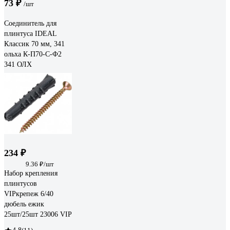
73 ₽
/шт
Соединитель для
плинтуса IDEAL
Классик 70 мм, 341
ольха К-П70-С-Ф2
341 ОЛХ
234 ₽
9.36 ₽/шт
Набор крепления
плинтусов
VIPкрепеж 6/40
дюбель ежик
25шт/25шт 23006 VIP