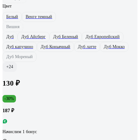
Цвет
Белый
Венге темный
Вишня
Дуб
Дуб Айсберг
Дуб Беленый
Дуб Европейский
Дуб капучино
Дуб Коньячный
Дуб латте
Дуб Мокко
Дуб Мореный
+24
130 ₽
-30%
187 ₽
Начислим 1 бонус