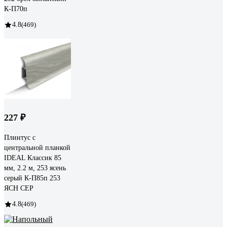
К-П70п
4.8
(469)
227 ₽
Плинтус с
центральной планкой
IDEAL Классик 85
мм, 2.2 м, 253 ясень
серый К-П85п 253
ЯСН СЕР
4.8
(469)