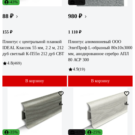
-43%
-12%
88 ₽
980 ₽
155 ₽
1 110 ₽
Плинтус с центральной планкой
Плинтус алюминиевый ООО
IDEAL Классик 55 мм, 2.2 м, 212
ЭлитПроф L-образный 80х10х3000
дуб светлый К-П55п 212 дуб СВТ
мм, анодированное серебро АПЛ
80 АСР 300
4.8
(469)
4.9
(19)
В корзину
В корзину
-35%
-42%
-25%