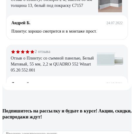
толщина 13, белый под покраску C7157
Андрей Б.
24.07.2022
Плинтус хорошо смотрится и в монтаже прост.
2 отзыва
Отзыв о Плинтус со съемной панелью, Белый
Матовый, 55 мм, 2,2 м QUADRO 552 Winart
05.20.552.001
Дмитрий
31.12.2021
Отличный плинтус, смотрится прекрасно, т.к. он почти
прямой, можно сэкономить на торцевых заглушках, загнув
край плинуса внутрь. Смотрится ещё лучше, чем с
выпирающей заглушкой.
Подпишитесь
на рассылку
и будьте в курсе! Акции, скидки,
распродажи ждут!
4 отзыва