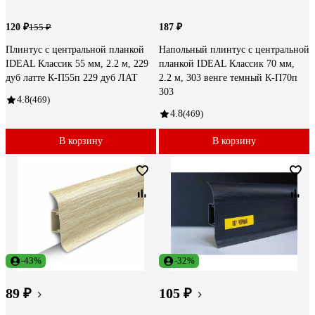
120 ₽
187 ₽
155 ₽
Плинтус с центральной планкой
Напольный плинтус с центральной
IDEAL Классик 55 мм, 2.2 м, 229
планкой IDEAL Классик 70 мм,
дуб латте К-П55п 229 дуб ЛАТ
2.2 м, 303 венге темный К-П70п
303
4.8
(469)
4.8
(469)
В корзину
В корзину
-43%
-32%
89 ₽
105 ₽