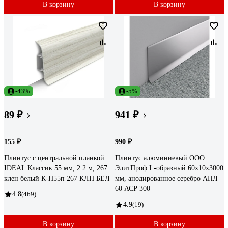
В корзину
В корзину
-43%
-5%
89 ₽
941 ₽
155 ₽
990 ₽
Плинтус с центральной планкой
Плинтус алюминиевый ООО
IDEAL Классик 55 мм, 2.2 м, 267
ЭлитПроф L-образный 60х10х3000
клен белый К-П55п 267 КЛН БЕЛ
мм, анодированное серебро АПЛ
60 АСР 300
4.8
(469)
4.9
(19)
В корзину
В корзину