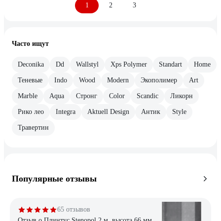
1
2
3
Часто ищут
Deconika
Dd
Wallstyl
Xps Polymer
Standart
Home
Теневые
Indo
Wood
Modern
Экополимер
Art
Marble
Aqua
Стронг
Color
Scandic
Ликорн
Рико лео
Integra
Aktuell Design
Антик
Style
Травертин
Популярные отзывы
65 отзывов
Отзыв о Плинтус Stenopol 2 м, высота 66 мм