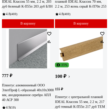
IDEAL Классик 55 мм, 2.2 м, 203
планкой IDEAL Классик 70 мм,
дуб беленый К-П55п 203 дуб БЛН
2.2 м, 253 ясень серый К-П70п 253
4.8
(469)
4.8
(469)
В корзину
В корзину
-35%
777 ₽
100 ₽
Плинтус алюминиевый ООО
155 ₽
ЭлитПроф L-образный 40х10х3000
мм, анодированное серебро АПЛ
Плинтус с центральной планкой
40 АСР 300
IDEAL Классик 55 мм, 2.2 м, 217
дуб темный К-П55п 217 дуб ТЕМ
4.9
(19)