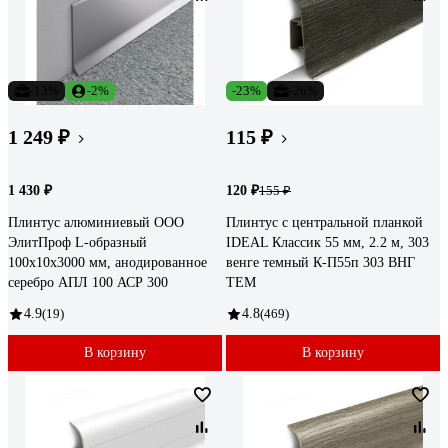
-13%
-2%
-23%
-26%
1 249 ₽
115 ₽
1 430 ₽
120 ₽
155 ₽
Плинтус алюминиевый ООО
Плинтус с центральной планкой
ЭлитПроф L-образный
IDEAL Классик 55 мм, 2.2 м, 303
100х10х3000 мм, анодированное
венге темный К-П55п 303 ВНГ
серебро АПЛ 100 АСР 300
ТЕМ
4.9
(19)
4.8
(469)
В корзину
В корзину