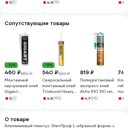
ленту РУССКИЙ
образный
ПРОФИЛЬ 60 мм,
обра
5
(5)
4.9
(19)
4.
ПРОФИЛЬ JD 21-
60х10х3000 мм,
2,5 м, анод.
80х1
60мм led 2.5м,
анодированное
бронза, матовый
анод
анодированный,
серебро АПЛ 60
4680427118517
сере
Сопутствующие товары
черный, матовый,
АСР 300
АСР
в комплекте
рассеиватель 1шт.
4680427143274
-32%
-13%
460 ₽
540 ₽
819 ₽
745
680 ₽
620 ₽
Монтажный
Сверхсильный
Полиуретановый
Клей
каучуковый клей
монтажный клей
экспресс клей
гибр
Gigant
Titebond Heavy
Akfix 610 310 мл
поли
прозрачный 310
Duty желтый
GA400
Клеи
5
(3)
4.6
(166)
4.7
(58)
4.
мл GLN-310
картридж 5261
ELAS
280 
О товаре
Алюминиевый плинтус ЭлитПроф L-образной формы с