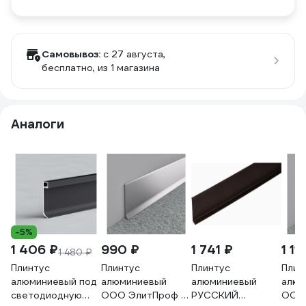
Самовывоз:
c 27 августа,
бесплатно
, из 1 магазина
Аналоги
-5%
1 406 ₽
990 ₽
1 741 ₽
1 11
1 480 ₽
Плинтус
Плинтус
Плинтус
Плин
алюминиевый под
алюминиевый
алюминиевый
алюм
светодиодную
ООО ЭлитПроф L-
РУССКИЙ
ООО 