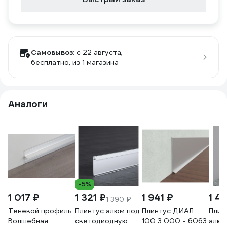
Самовывоз:
c 22 августа,
бесплатно
, из 1 магазина
Аналоги
-5%
1 017 ₽
1 321 ₽
1 941 ₽
1 4
1 390 ₽
Теневой профиль
Плинтус алюм под
Плинтус ДИАЛ
Плин
Волшебная
светодиодную
100 3 000 - 6063
алюм