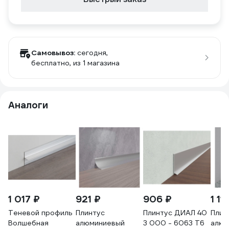
Самовывоз:
сегодня,
бесплатно
, из 1 магазина
Аналоги
1 017 ₽
921 ₽
906 ₽
1 11
Теневой профиль
Плинтус
Плинтус ДИАЛ 40
Плин
Волшебная
алюминиевый
3 000 - 6063 Т6
алюм