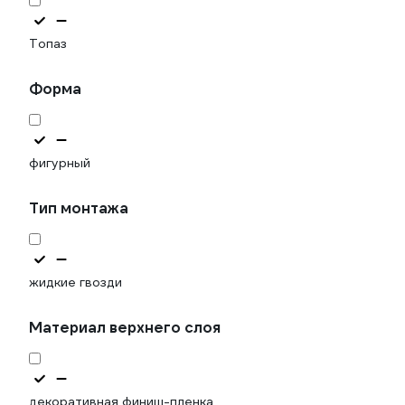
Топаз
Форма
фигурный
Тип монтажа
жидкие гвозди
Материал верхнего слоя
декоративная финиш-пленка