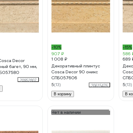
-10%
-15%
907 ₽
586 
1 008 ₽
689 
Cosca Decor
Декоративный плинтус
Деко
ный багет, 90 мм,
Cosca Decor 90 оникс
Cosc
ПБ057580
СПБ057606
СПБ
20952807
5
(13)
5
(13)
20615476
у
В корзину
В ко
Нет в наличии