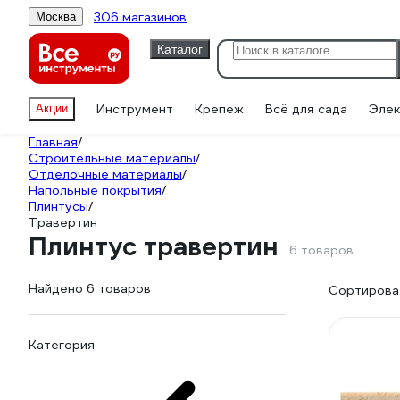
306 магазинов
Москва
Каталог
Инструмент
Крепеж
Всё для сада
Элек
Акции
Главная
/
Строительные материалы
/
Отделочные материалы
/
Напольные покрытия
/
Плинтусы
/
Травертин
Плинтус травертин
6 товаров
Найдено 6 товаров
Сортироват
Категория