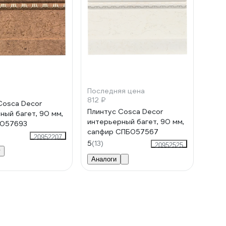
Последняя цена
812 ₽
Cosca Decor
Плинтус Cosca Decor
ный багет, 90 мм,
интерьерный багет, 90 мм,
Б057693
сапфир СПБ057567
20952207
5
(13)
20952525
у
Аналоги