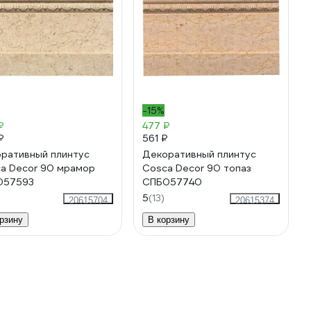
-15%
₽
477 ₽
₽
561 ₽
ративный плинтус
Декоративный плинтус
a Decor 90 мрамор
Cosca Decor 90 топаз
057593
СПБ057740
5
(13)
20615704
20615374
рзину
В корзину