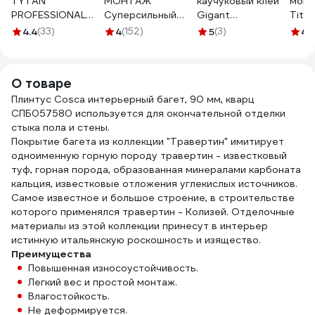
TYTAN
МОНТАЖ
каучуковый клей
монт
PROFESSIONAL
Суперсильный
Gigant
Tite
Fix2 GT гибридный
ПЛЮС, 380 г 12
прозрачный 310
Duty
4.4
(33)
4
(152)
5
(3)
4.
с мгновенным
МB-100 3040158
мл GLN-310
карт
начальным
схватыванием,
О товаре
290 мл 73891
Плинтус Cosca интерьерный багет, 90 мм, кварц
СПБ057580 используется для окончательной отделки
стыка пола и стены.
Покрытие багета из коллекции "Травертин" имитирует
одноименную горную породу травертин - известковый
туф, горная порода, образованная минералами карбоната
кальция, известковые отложения углекислых источников.
Самое известное и большое строение, в строительстве
которого применялся травертин - Колизей. Отделочные
материалы из этой коллекции принесут в интерьер
истинную итальянскую роскошность и изящество.
Преимущества
Повышенная износоустойчивость.
Легкий вес и простой монтаж.
Влагостойкость.
Не деформируется.