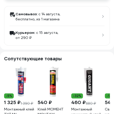
Самовывоз:
c 14 августа,
бесплатно
, из 1 магазина
Курьером:
c 15 августа,
от 290 ₽
Сопутствующие товары
-5%
-32%
-13
1 325 ₽
540 ₽
460 ₽
540
1 390 ₽
680 ₽
Монтажный клей
Клей МОМЕНТ
Монтажный
Свер