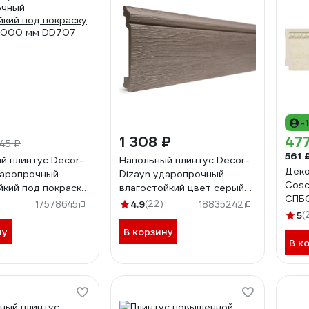
-
1 308 ₽
477
45 ₽
561 
й плинтус Decor-
Напольный плинтус Decor-
Деко
даропрочный
Dizayn ударопрочный
Cosc
йкий под покраску
влагостойкий цвет серый
СПБ
2000 мм DD707
100Х16Х2400 мм 701-80SH
4.9
(22)
17578645
18835242
5
(
ну
В корзину
В к