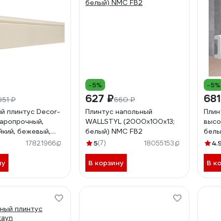
-5%
-5%
627 ₽
681
951 ₽
660 ₽
й плинтус Decor-
Плинтус напольный
Плин
даропрочный,
WALLSTYL (2000х100х13;
высо
йкий, бежевый,
белый) NMC FB2
белы
00 мм 005-74
5
(7)
4.
17821966
18055153
ну
В корзину
В к