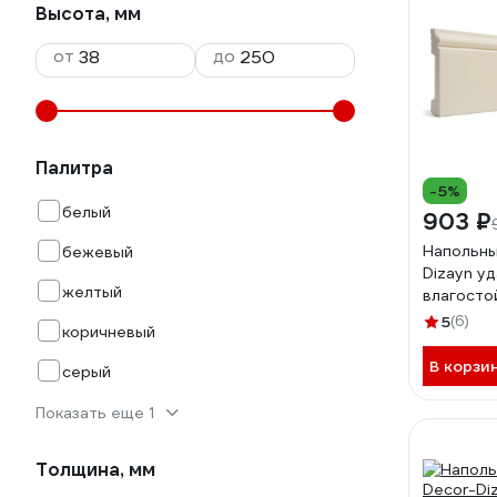
Высота, мм
от
до
Палитра
-5%
белый
903 ₽
Напольны
бежевый
Dizayn у
желтый
влагосто
79х13х24
5
(6)
коричневый
В корзи
серый
Показать еще 1
Толщина, мм