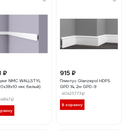
8 ₽
915 ₽
инг NMC WALLSTYL
Плинтус Glanzepol HDPS
0х38х10 мм; белый)
GPD 14, 2м GPD-9
40425773
54847
В корзину
орзину