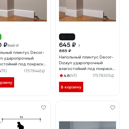
-3%
0 ₽
645 ₽
645 ₽
665 ₽
льный плинтус Decor-
Напольный плинтус Decor-
yn ударопрочный
Dizayn ударопрочный
остойкий под покраску
влагостойкий под покраску
13Х2000 мм DD706
5
(15)
17578445
80Х13Х2000 мм DD708
4.6
(43)
17578305
орзину
В корзину