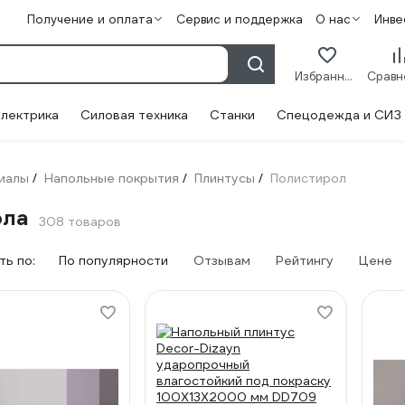
Получение и оплата
Сервис и поддержка
О нас
Инве
Избранное
лектрика
Силовая техника
Станки
Спецодежда и СИЗ
иалы
Напольные покрытия
Плинтусы
Полистирол
/
/
/
ола
308 товаров
ь по:
По популярности
Отзывам
Рейтингу
Цене