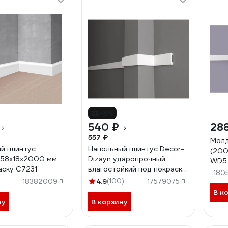
-3%
540 ₽
28
557 ₽
Молд
й плинтус
Напольный плинтус Decor-
(200
 58х18х2000 мм
Dizayn ударопрочный
WD5
аску C7231
влагостойкий под покраску
180
65Х15Х2000 мм DD33
4.9
(100)
18382009
17579075
В к
ну
В корзину