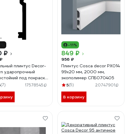
2%
-11%
0 ₽
849 ₽
₽
956 ₽
льный плинтус Decor-
Плинтус Cosca decor PX014
yn ударопрочный
99x20 мм, 2000 мм,
остойкий под покраску
экополимер СПБ070405
16Х2000 мм DD701
6
(7)
5
(5)
17578545
20747901
орзину
В корзину