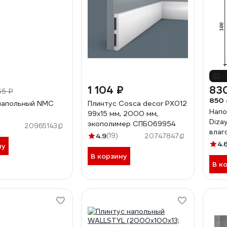
-
1 104 ₽
83
55 ₽
850 
напольный NMC
Плинтус Cosca decor PX012
Напо
99x15 мм, 2000 мм,
Diza
экополимер СПБ069954
20965143
влаг
4.9
(19)
20747847
100Х
4.
ну
В корзину
В к