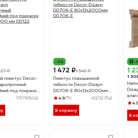
-5%
-
1 472 ₽
1 2
827 ₽
1 549 ₽
1 30
й плинтус Decor-
Плинтус повышенной
Напо
даропрочный
гибкости Decor-Dizayn
Diza
йкий под покраску
DD706-Е 80х13x2000мм
влаг
000 мм DD122
DD706-E
4.9
(15)
17579150
41211275
100Х
4.
ну
В корзину
В к