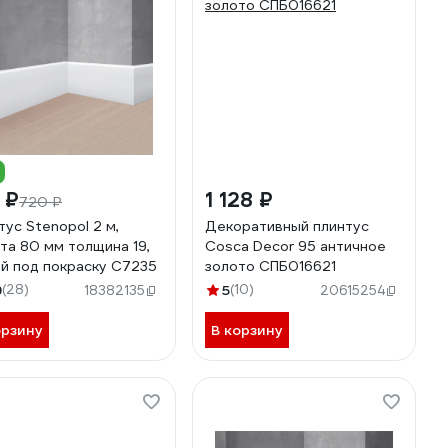
 ₽
1 128 ₽
720 ₽
тус Stenopol 2 м,
Декоративный плинтус
та 80 мм толщина 19,
Cosca Decor 95 античное
й под покраску C7235
золото СПБ016621
9
(28)
5
(10)
18382135
20615254
орзину
В корзину