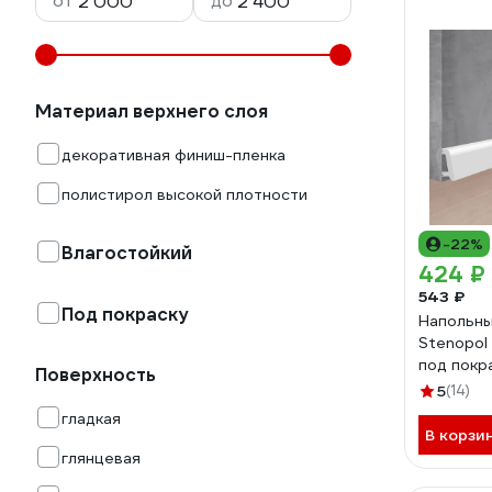
от
до
Материал верхнего слоя
декоративная финиш-пленка
полистирол высокой плотности
-22%
Влагостойкий
424 ₽
543 ₽
Под покраску
Напольны
Stenopol
под покр
Поверхность
5
(14)
гладкая
В корзи
глянцевая