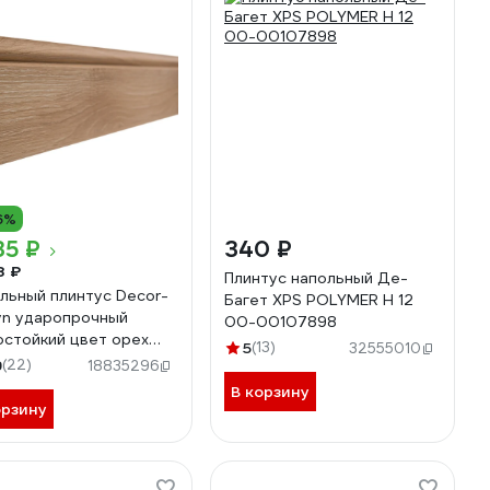
6%
35 ₽
340 ₽
8 ₽
Плинтус напольный Де-
льный плинтус Decor-
Багет XPS POLYMER Н 12
yn ударопрочный
00-00107898
остойкий цвет орех
5
(13)
32555010
16Х2400 мм 701-90SH
9
(22)
18835296
В корзину
орзину