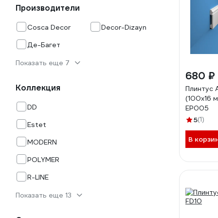
Производители
Cosca Decor
Decor-Dizayn
Де-Багет
Показать еще 7
680 ₽
Коллекция
Плинтус 
(100x16 
DD
EP005
5
(1)
Estet
В корзи
MODERN
POLYMER
R-LINE
Показать еще 13