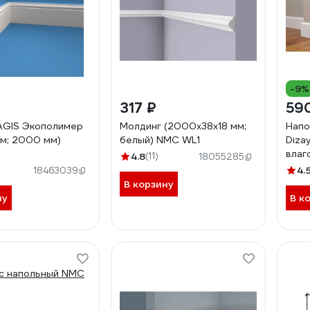
-9%
317 ₽
59
AGIS Экополимер
Молдинг (2000х38х18 мм;
Напо
мм; 2000 мм)
белый) NMC WL1
Diza
влаг
4.8
(11)
18055285
80Х
4.
18463039
В корзину
ну
В к