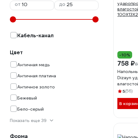
от
до
Кабель-канал
Цвет
-10%
758 ₽
8
Античная медь
Напольны
Античная платина
Dizayn у
влагосто
Античное золото
100Х13Х
5
(56)
Бежевый
В корзи
Бело-серый
Показать еще 39
Форма