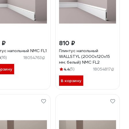
 ₽
810 ₽
тус напольный NMC FL1
Плинтус напольный
WALLSTYL (2000х120х15
8
(16)
18054763
мм; белый) NMC FL2
орзину
4.4
(5)
18054817
В корзину