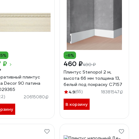
15%
-6%
 ₽
460 ₽
490 ₽
₽
Плинтус Stenopol 2 м,
ративный плинтус
высота 66 мм толщина 13,
a Decor 90 патина
белый под покраску C7157
029365
4.9
(65)
18381547
22)
20615080
В корзину
орзину