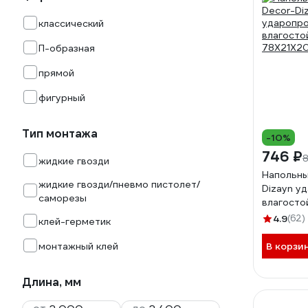
классический
П-образная
прямой
фигурный
Тип монтажа
-10%
746 ₽
жидкие гвозди
Напольны
жидкие гвозди/пневмо пистолет/
Dizayn у
саморезы
влагосто
78Х21Х2
4.9
(62)
клей-герметик
монтажный клей
В корзи
Длина, мм