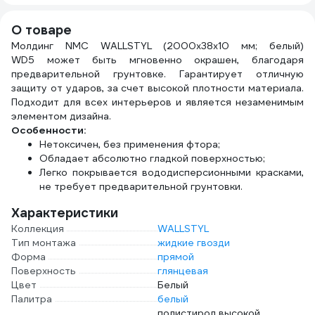
начальным
1160
схватыванием,
О товаре
290 мл 73891
Молдинг NMC WALLSTYL (2000х38х10 мм; белый)
WD5 может быть мгновенно окрашен, благодаря
предварительной грунтовке. Гарантирует отличную
защиту от ударов, за счет высокой плотности материала.
Подходит для всех интерьеров и является незаменимым
элементом дизайна.
Особенности:
Нетоксичен, без применения фтора;
Обладает абсолютно гладкой поверхностью;
Легко покрывается вододисперсионными красками,
не требует предварительной грунтовки.
Характеристики
Коллекция
WALLSTYL
Тип монтажа
жидкие гвозди
Форма
прямой
Поверхность
глянцевая
Цвет
Белый
Палитра
белый
полистирол высокой