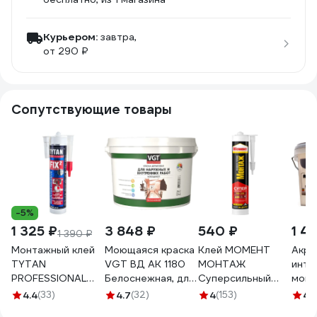
Курьером:
завтра,
от 290 ₽
Сопутствующие товары
-5%
1 325 ₽
3 848 ₽
540 ₽
1 4
1 390 ₽
Монтажный клей
Моющаяся краска
Клей МОМЕНТ
Акри
TYTAN
VGT ВД АК 1180
МОНТАЖ
инте
PROFESSIONAL
Белоснежная, для
Суперсильный
моющ
Fix2 GT гибридный
нар/внутр работ
ПЛЮС, 380 г 12
PALI
4.4
(33)
4.7
(32)
4
(153)
4.
с мгновенным
15кг 11601935
МB-100 3040158
тирам